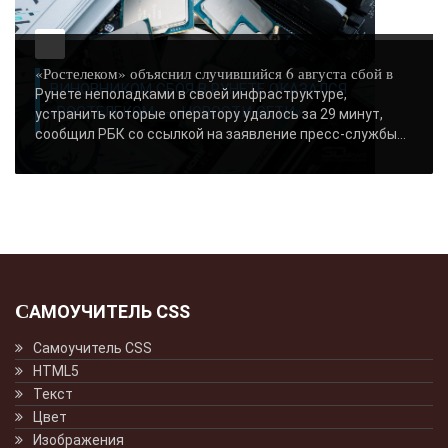
«Ростелеком» объяснил случившийся 6 августа сбой в
ВИНОВНИКОМ СБОЯ В РУНЕТЕ ОКАЗАЛСЯ
Рунете неполадками в своей инфраструктуре,
«РОСТЕЛЕКОМ» - «НОВОСТИ СЕТИ»..
устранить которые оператору удалось за 29 минут,
сообщил РБК со ссылкой на заявление пресс-службы...
САМОУЧИТЕЛЬ CSS
Самоучитель CSS
HTML5
Текст
Цвет
Изображения