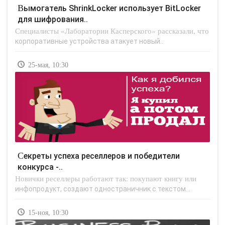
Вымогатель ShrinkLocker использует BitLocker
для шифрования..
Специалисты «Лаборатории Касперского» рассказали, что
корпоративные устройства атакует новый..
25-мая, 10:30
Секреты успеха реселлеров и победители
конкурса -..
Новички реселлеры работают так: покупают книгу или
инфопродукт, создают одностраничник с текстом...
15-ноя, 10:30