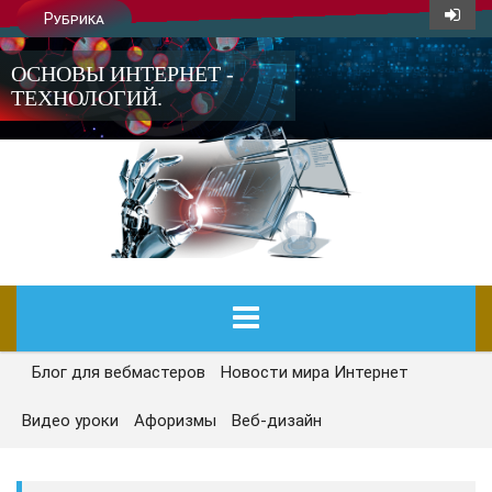
Рубрика
ОСНОВЫ ИНТЕРНЕТ -
ТЕХНОЛОГИЙ.
Блог для вебмастеров
Новости мира Интернет
ГЛАВНАЯ
Видео уроки
Афоризмы
Веб-дизайн
СЕГОДНЯ
НОВОСТИ