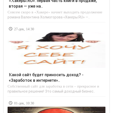
«Хакеры.RU»: первая часть книги в продаже,
вторая — уже на..
Совсем скоро в «Хакере» начнет выходить продолжение
романа Валентина Холмогорова «Хакеры.RU» —..
27-дек, 14:30
Какой сайт будет приносить доход? -
«Заработок в интернете»..
Собственный сайт для заработка в сети – прекрасное и
правильное решение! Это самый доходный бизнес..
01-дек, 10:30