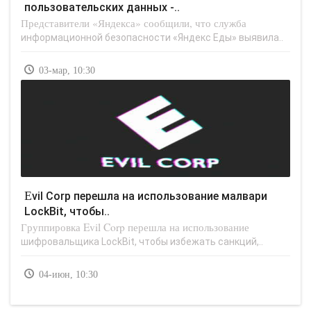
пользовательских данных -..
Представители «Яндекса» сообщили, что служба
информационной безопасности «Яндекс Еды» выявила..
03-мар, 10:30
Evil Corp перешла на использование малвари
LockBit, чтобы..
Группировка Evil Corp перешла на использование
шифровальщика LockBit, чтобы избежать санкций,..
04-июн, 10:30