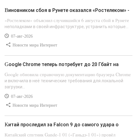
Виновником сбоя в Рунете оказался «Ростелеком» -
«Ростелеком» объяснил случившийся 6 августа сбой в Рунете
неполадками в своей инфраструктуре, устранить которые...
07-авг-2026
Новости мира Интернет
Google Chrome теперь потребует до 20 Гбайт на
Google обновила справочную документацию браузера Chrome
и включила в неё технические требования для локальной
загрузки...
07-авг-2026
Новости мира Интернет
Китай проследил за Falcon 9 до самого удара о
Китайский спутник Gande-1 01 («Ганьдэ-1 01») провёл