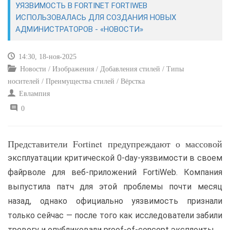
УЯЗВИМОСТЬ В FORTINET FORTIWEB
ИСПОЛЬЗОВАЛАСЬ ДЛЯ СОЗДАНИЯ НОВЫХ
САЙТОСТРОЕНИЕ
АДМИНИСТРАТОРОВ - «НОВОСТИ»
РЕМОНТ И СОВЕТЫ
14:30, 18-ноя-2025
Новости / Изображения / Добавления стилей / Типы
ИНТЕРНЕТ И СВЯЗЬ
носителей / Преимущества стилей / Вёрстка
Евлампия
УЧЕБНИК CSS
0
Представители Fortinet предупреждают о массовой
эксплуатации критической 0-day-уязвимости в своем
файрволе для веб-приложений FortiWeb. Компания
выпустила патч для этой проблемы почти месяц
назад, однако официально уязвимость признали
только сейчас — после того как исследователи забили
тревогу и опубликовали proof-of-concept эксплоиты.