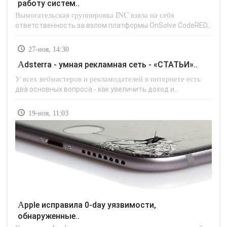
работу систем..
Вымогательская группировка INC взяла на себя
ответственность за взлом платформы OnSolve CodeRED,..
27-ноя, 14:30
Adsterra - умная рекламная сеть - «СТАТЬИ»..
У всех вебмастеров и рекламодателей в интернете есть
два основных вопроса - как увеличить доход и..
19-ноя, 11:03
Apple исправила 0-day уязвимости,
обнаруженные..