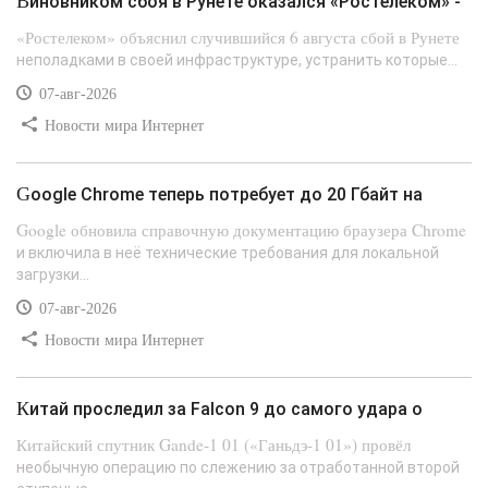
Виновником сбоя в Рунете оказался «Ростелеком» -
«Ростелеком» объяснил случившийся 6 августа сбой в Рунете
неполадками в своей инфраструктуре, устранить которые...
07-авг-2026
Новости мира Интернет
Google Chrome теперь потребует до 20 Гбайт на
Google обновила справочную документацию браузера Chrome
и включила в неё технические требования для локальной
загрузки...
07-авг-2026
Новости мира Интернет
Китай проследил за Falcon 9 до самого удара о
Китайский спутник Gande-1 01 («Ганьдэ-1 01») провёл
необычную операцию по слежению за отработанной второй