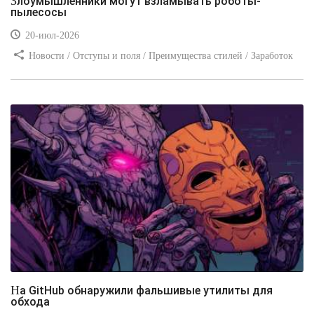
Злоумышленники могут взламывать роботы-
пылесосы
20-июл-2026
Новости / Отступы и поля / Преимущества стилей / Заработок
/ Изображения / Блог для вебмастеров / Текст / Цвет / Видео
уроки
На GitHub обнаружили фальшивые утилиты для
обхода