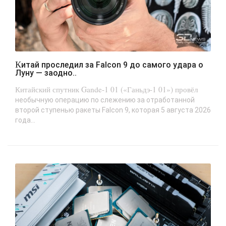
Китай проследил за Falcon 9 до самого удара о
Луну — заодно..
Китайский спутник Gande-1 01 («Ганьдэ-1 01») провёл
необычную операцию по слежению за отработанной
второй ступенью ракеты Falcon 9, которая 5 августа 2026
года...