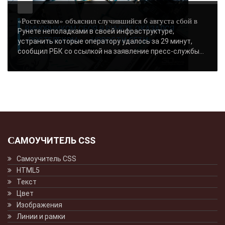
«Ростелеком» объяснил случившийся 6 августа сбой в
ВИНОВНИКОМ СБОЯ В РУНЕТЕ ОКАЗАЛСЯ
Рунете неполадками в своей инфраструктуре,
«РОСТЕЛЕКОМ» - «НОВОСТИ СЕТИ»..
устранить которые оператору удалось за 29 минут,
сообщил РБК со ссылкой на заявление пресс-службы...
САМОУЧИТЕЛЬ CSS
Самоучитель CSS
HTML5
Текст
Цвет
Изображения
Линии и рамки