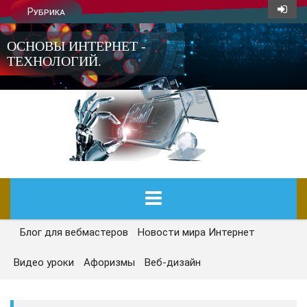
Рубрика
ОСНОВЫ ИНТЕРНЕТ -
ТЕХНОЛОГИЙ.
Блог для вебмастеров
Новости мира Интернет
ГЛАВНАЯ
Видео уроки
Афоризмы
Веб-дизайн
СЕГОДНЯ
НОВОСТИ