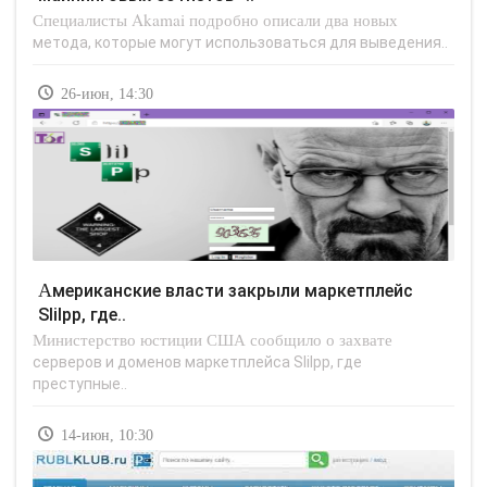
Специалисты Akamai подробно описали два новых
метода, которые могут использоваться для выведения..
26-июн, 14:30
Американские власти закрыли маркетплейс
Slilpp, где..
Министерство юстиции США сообщило о захвате
серверов и доменов маркетплейса Slilpp, где
преступные..
14-июн, 10:30