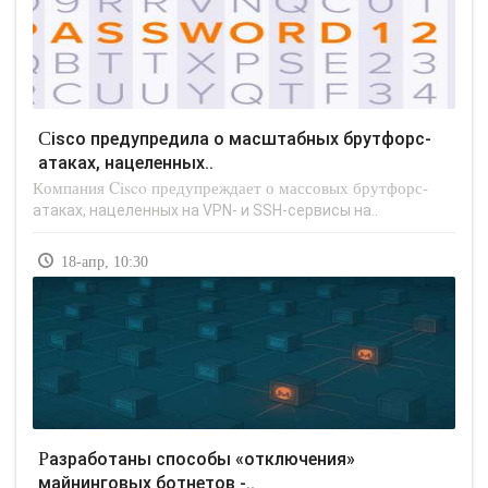
Cisco предупредила о масштабных брутфорс-
атаках, нацеленных..
Компания Cisco предупреждает о массовых брутфорс-
атаках, нацеленных на VPN- и SSH-сервисы на..
18-апр, 10:30
Разработаны способы «отключения»
майнинговых ботнетов -..