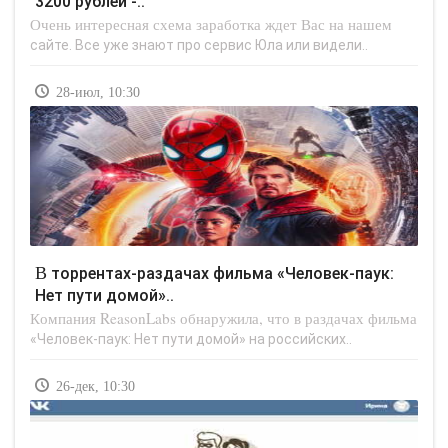
3200 рублей -..
Очень интересная схема заработка ждет Вас на нашем
сайте. Все уже знают про сервис Юла или видели..
28-июл, 10:30
В торрентах-раздачах фильма «Человек-паук:
Нет пути домой»..
Компания ReasonLabs обнаружила, что в раздачах фильма
«Человек-паук: Нет пути домой» на российских..
26-дек, 10:30