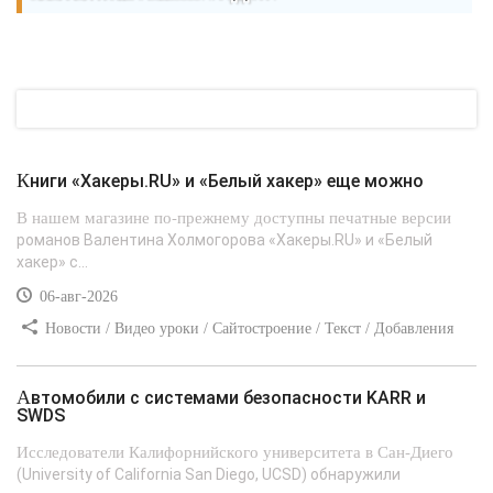
Книги «Хакеры.RU» и «Белый хакер» еще можно
В нашем магазине по-прежнему доступны печатные версии
романов Валентина Холмогорова «Хакеры.RU» и «Белый
хакер» с...
06-авг-2026
Новости / Видео уроки / Сайтостроение / Текст / Добавления
стилей
Автомобили с системами безопасности KARR и
SWDS
Исследователи Калифорнийского университета в Сан-Диего
(University of California San Diego, UCSD) обнаружили