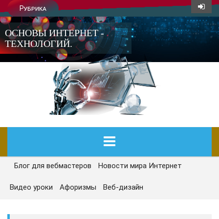
Рубрика
ОСНОВЫ ИНТЕРНЕТ -
ТЕХНОЛОГИЙ.
Блог для вебмастеров
Новости мира Интернет
ГЛАВНАЯ
Видео уроки
Афоризмы
Веб-дизайн
СЕГОДНЯ
НОВОСТИ