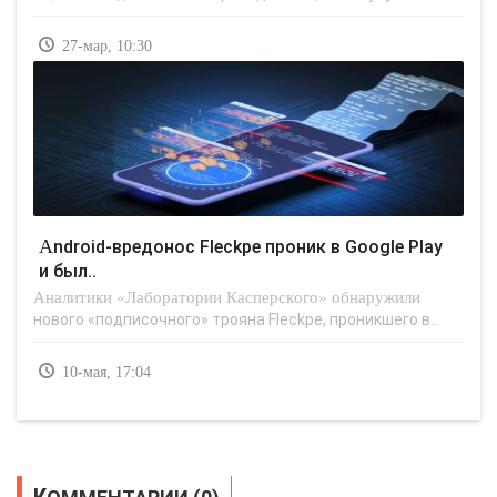
27-мар, 10:30
Android-вредонос Fleckpe проник в Google Play
и был..
Аналитики «Лаборатории Касперского» обнаружили
нового «подписочного» трояна Fleckpe, проникшего в..
10-мая, 17:04