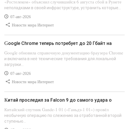
«Ростелеком» объяснил случившийся 6 августа сбой в Рунете
неполадками в своей инфраструктуре, устранить которые...
07-авг-2026
Новости мира Интернет
Google Chrome теперь потребует до 20 Гбайт на
Google обновила справочную документацию браузера Chrome
и включила в неё технические требования для локальной
загрузки...
07-авг-2026
Новости мира Интернет
Китай проследил за Falcon 9 до самого удара о
Китайский спутник Gande-1 01 («Ганьдэ-1 01») провёл
необычную операцию по слежению за отработанной второй
ступенью...