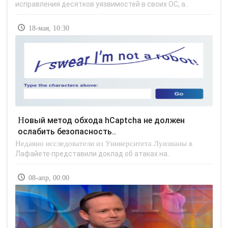
исправления десятков уязвимостей в своих ОС, а..
18-мая, 10:30
Новый метод обхода hCaptcha не должен
ослабить безопасность..
Недавно исследователи из Университета Луизианы в
Лафайете представили доклад об атаках на..
08-апр, 00:00