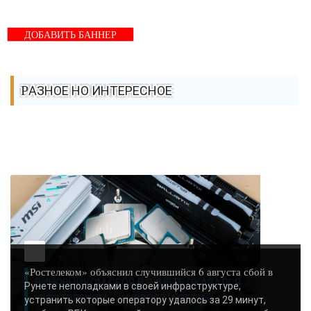
ДОБАВИТЬ БАННЕР
РАЗНОЕ НО ИНТЕРЕСНОЕ
«Ростелеком» объяснил случившийся 6 августа сбой в
ВИНОВНИКОМ СБОЯ В РУНЕТЕ ОКАЗАЛСЯ
Рунете неполадками в своей инфраструктуре,
«РОСТЕЛЕКОМ» - «НОВОСТИ СЕТИ»..
устранить которые оператору удалось за 29 минут,