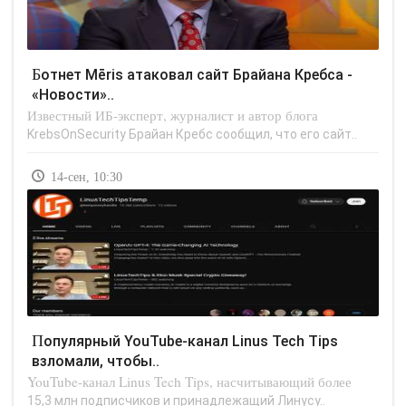
Ботнет Mēris атаковал сайт Брайана Кребса -
«Новости»..
Известный ИБ-эксперт, журналист и автор блога
KrebsOnSecurity Брайан Кребс сообщил, что его сайт..
14-сен, 10:30
Популярный YouTube-канал Linus Tech Tips
взломали, чтобы..
YouTube-канал Linus Tech Tips, насчитывающий более
15,3 млн подписчиков и принадлежащий Линусу..