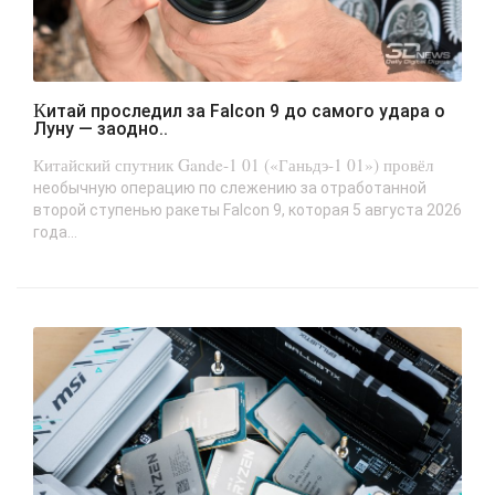
Китай проследил за Falcon 9 до самого удара о
Луну — заодно..
Китайский спутник Gande-1 01 («Ганьдэ-1 01») провёл
необычную операцию по слежению за отработанной
второй ступенью ракеты Falcon 9, которая 5 августа 2026
года...