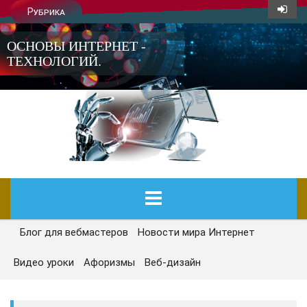
Рубрика
ОСНОВЫ ИНТЕРНЕТ -
ТЕХНОЛОГИЙ.
Блог для вебмастеров
Новости мира Интернет
ГЛАВНАЯ
Видео уроки
Афоризмы
Веб-дизайн
СЕГОДНЯ
НОВОСТИ