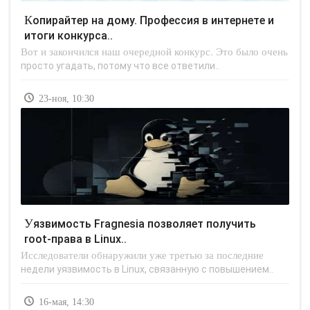
Копирайтер на дому. Профессия в интернете и
итоги конкурса..
Вот и закончился наш очередной конкурс. Это было очень
просто угадать, потому что все ответили..
23-ноя, 10:30
Уязвимость Fragnesia позволяет получить
root-права в Linux..
Исследователи обнаружили уже третью за последние
недели уязвимость в Linux, связанную с повышением..
16-мая, 14:30