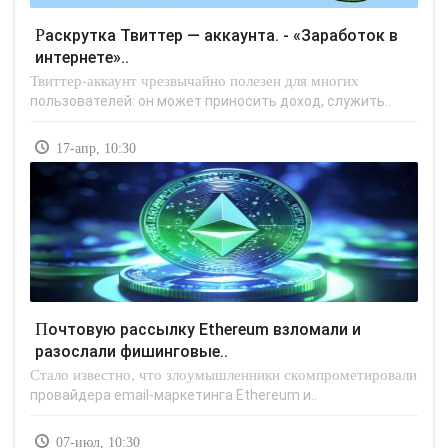
Раскрутка Твиттер — аккаунта. - «Заработок в
интернете»..
Твиттер-аккаунт чрезвычайно полезен для многих
пользователей: он может приносить доход, служить..
17-апр, 10:30
Почтовую рассылку Ethereum взломали и
разослали фишинговые..
Стало известно, что злоумышленники скомпрометировали
провайдера email-маркетинга Ethereum и..
07-июл, 10:30