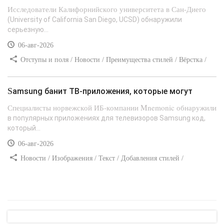
Исследователи Калифорнийского университета в Сан-Диего
(University of California San Diego, UCSD) обнаружили
серьезную...
06-авг-2026
Отступы и поля / Новости / Преимущества стилей / Вёрстка /
Сайтостроение / Линии и рамки / Текст / Заработок / Самоучитель
CSS
Samsung банит ТВ-приложения, которые могут
Специалисты норвежской ИБ-компании Mnemonic обнаружили
в популярных приложениях для телевизоров Samsung код,
который...
06-авг-2026
Новости / Изображения / Текст / Добавления стилей /
Преимущества стилей / Самоучитель CSS