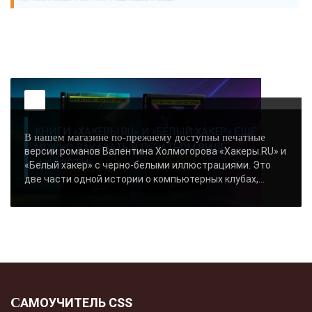
КНИГИ «ХАКЕРЫ.RU» И «БЕЛЫЙ ХАКЕР» ЕЩЕ
В нашем магазине по-прежнему доступны печатные
МОЖНО ЗАКАЗАТЬ В ПЕЧАТНОМ ВИДЕ -
версии романов Валентина Холмогорова «Хакеры.RU» и
«НОВОСТИ»..
«Белый хакер» с черно-белыми иллюстрациями. Это
две части одной истории о компьютерных клубах,...
САМОУЧИТЕЛЬ CSS