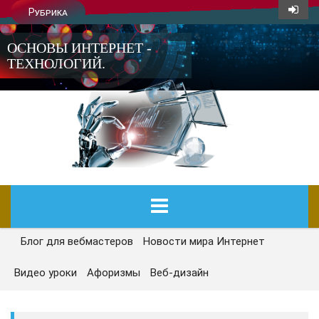
Рубрика
ОСНОВЫ ИНТЕРНЕТ -
ТЕХНОЛОГИЙ.
Блог для вебмастеров
Новости мира Интернет
ГЛАВНАЯ
Видео уроки
Афоризмы
Веб-дизайн
СЕГОДНЯ
НОВОСТИ