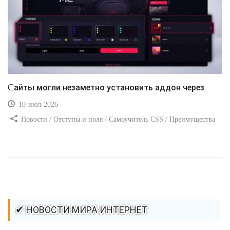
Сайты могли незаметно установить аддон через
10-июл-2026
Новости / Отступы и поля / Самоучитель CSS / Преимущества
стилей / Ссылки / Сайтостроение / Видео уроки / Добавления
стилей / Линии и рамки / Изображения / CSS3
✔ НОВОСТИ МИРА ИНТЕРНЕТ