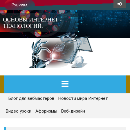
Рубрика
ОСНОВЫ ИНТЕРНЕТ -
ТЕХНОЛОГИЙ.
Блог для вебмастеров
Новости мира Интернет
ГЛАВНАЯ
Видео уроки
Афоризмы
Веб-дизайн
СЕГОДНЯ
НОВОСТИ