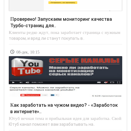
Проверено! Запускаем мониторинг качества
Турбо-страниц для..
Клиенты редко ждут, пока заработает страница с нужным
товаром, и вряд ли станут покупать в..
08-дек, 10:15
Как заработать на чужом видео? - «Заработок
в интернете»..
Ютуб вечная тема и прибыльная идея для заработка. Свой
Ютуб канал поможет вам зарабатывать на..