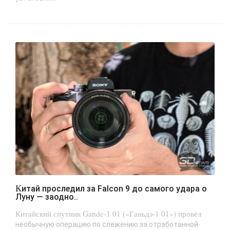
Китай проследил за Falcon 9 до самого удара о
Луну — заодно..
Китайский спутник Gande-1 01 («Ганьдэ-1 01») провёл
необычную операцию по слежению за отработанной