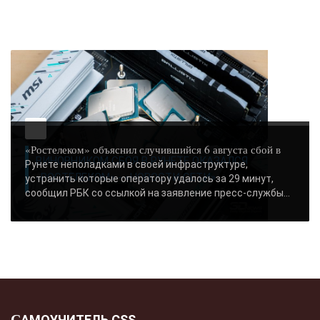
«Ростелеком» объяснил случившийся 6 августа сбой в
ВИНОВНИКОМ СБОЯ В РУНЕТЕ ОКАЗАЛСЯ
Рунете неполадками в своей инфраструктуре,
«РОСТЕЛЕКОМ» - «НОВОСТИ СЕТИ»..
устранить которые оператору удалось за 29 минут,
сообщил РБК со ссылкой на заявление пресс-службы...
САМОУЧИТЕЛЬ CSS