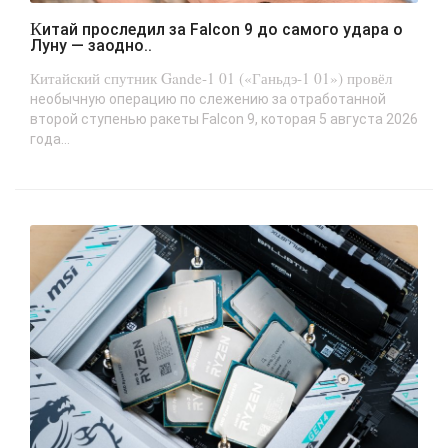
Китай проследил за Falcon 9 до самого удара о
Луну — заодно..
Китайский спутник Gande-1 01 («Ганьдэ-1 01») провёл
необычную операцию по слежению за отработанной
второй ступенью ракеты Falcon 9, которая 5 августа 2026
года...