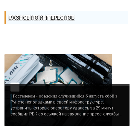
РАЗНОЕ НО ИНТЕРЕСНОЕ
«Ростелеком» объяснил случившийся 6 августа сбой в
ВИНОВНИКОМ СБОЯ В РУНЕТЕ ОКАЗАЛСЯ
Рунете неполадками в своей инфраструктуре,
«РОСТЕЛЕКОМ» - «НОВОСТИ СЕТИ»..
устранить которые оператору удалось за 29 минут,
сообщил РБК со ссылкой на заявление пресс-службы...