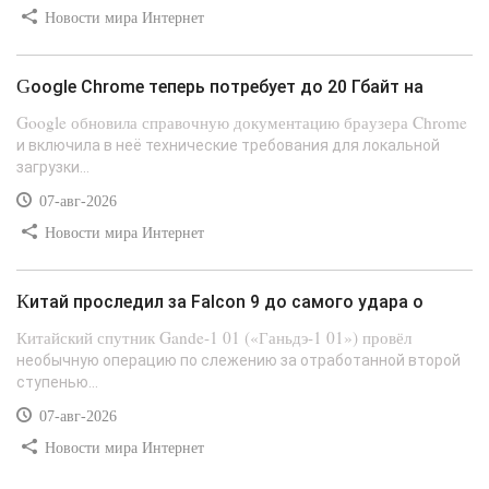
Новости мира Интернет
Google Chrome теперь потребует до 20 Гбайт на
Google обновила справочную документацию браузера Chrome
и включила в неё технические требования для локальной
загрузки...
07-авг-2026
Новости мира Интернет
Китай проследил за Falcon 9 до самого удара о
Китайский спутник Gande-1 01 («Ганьдэ-1 01») провёл
необычную операцию по слежению за отработанной второй
ступенью...
07-авг-2026
Новости мира Интернет