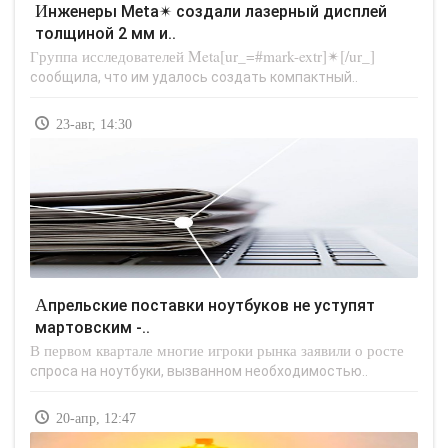
Инженеры Meta✴ создали лазерный дисплей
толщиной 2 мм и..
Группа исследователей Meta[ur_=#mark-extr]✴[/ur_]
сообщила, что им удалось создать компактный..
23-авг, 14:30
Апрельские поставки ноутбуков не уступят
мартовским -..
В первом квартале многие игроки рынка заявили о росте
спроса на ноутбуки, вызванном необходимостью..
20-апр, 12:47