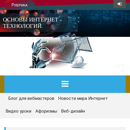
Рубрика
ОСНОВЫ ИНТЕРНЕТ -
ТЕХНОЛОГИЙ.
Блог для вебмастеров
Новости мира Интернет
ГЛАВНАЯ
Видео уроки
Афоризмы
Веб-дизайн
СЕГОДНЯ
НОВОСТИ