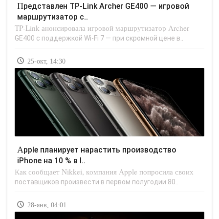
Представлен TP-Link Archer GE400 — игровой
маршрутизатор с..
TP-Link анонсировала игровой маршрутизатор Archer
GE400 с поддержкой Wi-Fi 7 — при скромной цене в..
25-окт, 14:30
Apple планирует нарастить производство
iPhone на 10 % в I..
Как сообщает Nikkei, компания Apple попросила своих
поставщиков произвести в первом полугодии 80..
28-янв, 04:01