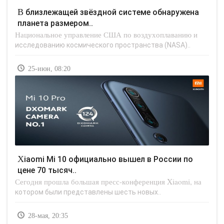
В близлежащей звёздной системе обнаружена
планета размером..
Национальное управление США по воздухоплаванию и
исследованию космического пространства (NASA)..
25-июн, 08:20
Xiaomi Mi 10 официально вышел в России по
цене 70 тысяч..
Сегодня прошла большая пресс-конференция Xiaomi, на
котором были представлены шесть новых..
28-мая, 20:35