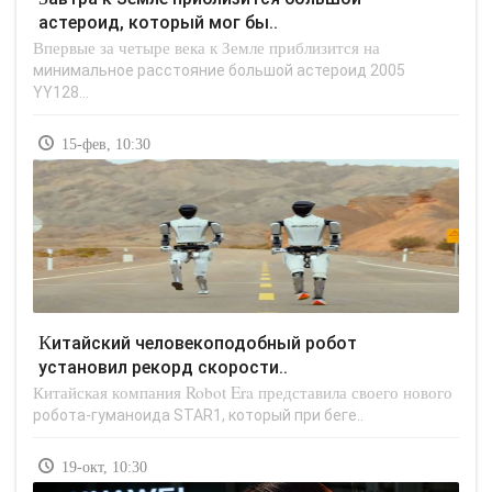
астероид, который мог бы..
Впервые за четыре века к Земле приблизится на
минимальное расстояние большой астероид 2005
YY128...
15-фев, 10:30
Китайский человекоподобный робот
установил рекорд скорости..
Китайская компания Robot Era представила своего нового
робота-гуманоида STAR1, который при беге..
19-окт, 10:30