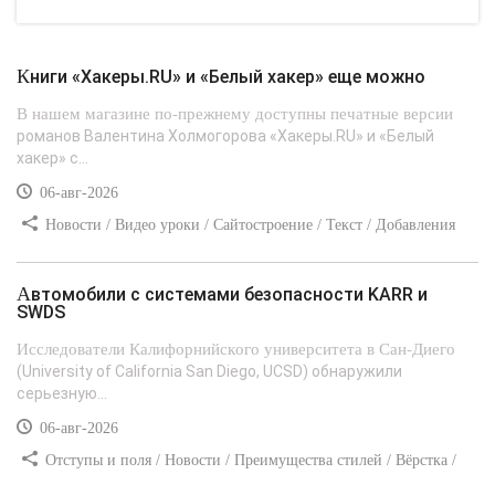
Книги «Хакеры.RU» и «Белый хакер» еще можно
В нашем магазине по-прежнему доступны печатные версии
романов Валентина Холмогорова «Хакеры.RU» и «Белый
хакер» с...
06-авг-2026
Новости / Видео уроки / Сайтостроение / Текст / Добавления
стилей
Автомобили с системами безопасности KARR и
SWDS
Исследователи Калифорнийского университета в Сан-Диего
(University of California San Diego, UCSD) обнаружили
серьезную...
06-авг-2026
Отступы и поля / Новости / Преимущества стилей / Вёрстка /
Сайтостроение / Линии и рамки / Текст / Заработок / Самоучитель