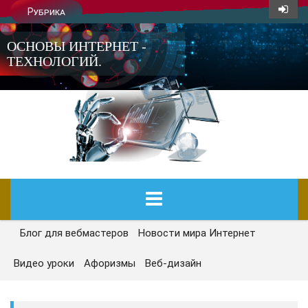
Рубрика
ОСНОВЫ ИНТЕРНЕТ -
ТЕХНОЛОГИЙ.
Блог для вебмастеров
Новости мира Интернет
ГЛАВНАЯ
Видео уроки
Афоризмы
Веб-дизайн
СЕГОДНЯ
НОВОСТИ