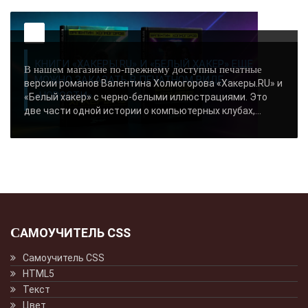
ушей. Он никогда не бывает полезен никому, кроме того, кто его дал.
-- Люблю давать советы и очень не люблю, когда их дают мне.
КНИГИ «ХАКЕРЫ.RU» И «БЕЛЫЙ ХАКЕР» ЕЩЕ
В нашем магазине по-прежнему доступны печатные
МОЖНО ЗАКАЗАТЬ В ПЕЧАТНОМ ВИДЕ -
версии романов Валентина Холмогорова «Хакеры.RU» и
«НОВОСТИ»..
«Белый хакер» с черно-белыми иллюстрациями. Это
две части одной истории о компьютерных клубах,...
САМОУЧИТЕЛЬ CSS
Самоучитель CSS
HTML5
Текст
Цвет