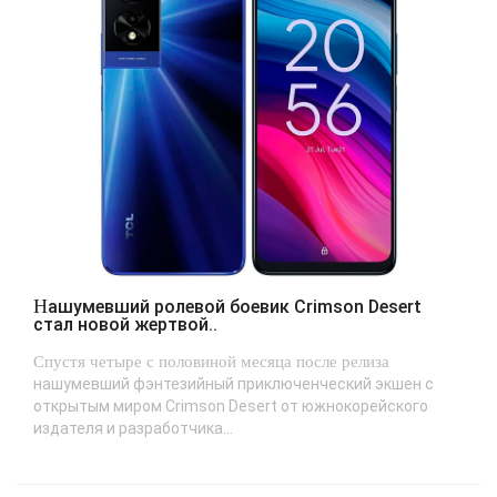
Нашумевший ролевой боевик Crimson Desert
стал новой жертвой..
Спустя четыре с половиной месяца после релиза
нашумевший фэнтезийный приключенческий экшен с
открытым миром Crimson Desert от южнокорейского
издателя и разработчика...