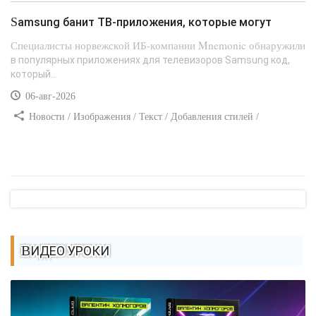
CSS
Samsung банит ТВ-приложения, которые могут
Специалисты норвежской ИБ-компании Mnemonic обнаружили
в популярных приложениях для телевизоров Samsung код,
который...
06-авг-2026
Новости / Изображения / Текст / Добавления стилей /
Преимущества стилей / Самоучитель CSS
ВИДЕО УРОКИ