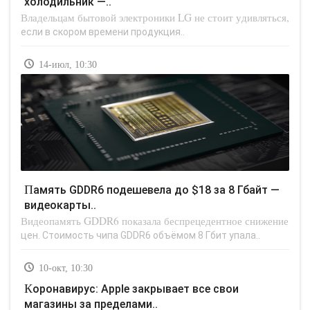
холодильник —..
Владельцам бытовой электроники LG не стоит удивляться,
если в скором времени продукция..
14-июл, 10:30
Память GDDR6 подешевела до $18 за 8 Гбайт —
видеокарты..
Видеопамять GDDR6 показала беспрецедентное снижение
цен. Стоимость чипа GDDR6 объёмом 8 Гбит упала..
10-окт, 10:30
Коронавирус: Apple закрывает все свои
магазины за пределами..