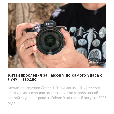
Китай проследил за Falcon 9 до самого удара о
Луну — заодно..
Китайский спутник Gande-1 01 («Ганьдэ-1 01») провёл
необычную операцию по слежению за отработанной
второй ступенью ракеты Falcon 9, которая 5 августа 2026
года...