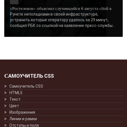
«Ростелеком» объяснил случившийся 6 августа сбой в
ВИНОВНИКОМ СБОЯ В РУНЕТЕ ОКАЗАЛСЯ
Рунете неполадками в своей инфраструктуре,
«РОСТЕЛЕКОМ» - «НОВОСТИ СЕТИ»..
устранить которые оператору удалось за 29 минут,
сообщил РБК со ссылкой на заявление пресс-службы...
САМОУЧИТЕЛЬ CSS
Самоучитель CSS
HTML5
Текст
Цвет
Изображения
Линии и рамки
Отступы и поля