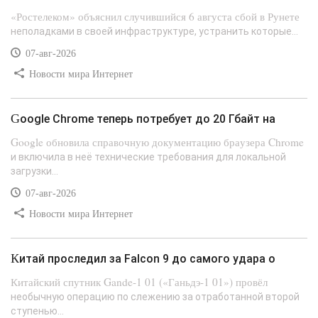
«Ростелеком» объяснил случившийся 6 августа сбой в Рунете
неполадками в своей инфраструктуре, устранить которые...
07-авг-2026
Новости мира Интернет
Google Chrome теперь потребует до 20 Гбайт на
Google обновила справочную документацию браузера Chrome
и включила в неё технические требования для локальной
загрузки...
07-авг-2026
Новости мира Интернет
Китай проследил за Falcon 9 до самого удара о
Китайский спутник Gande-1 01 («Ганьдэ-1 01») провёл
необычную операцию по слежению за отработанной второй
ступенью...