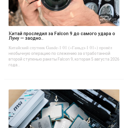
Китай проследил за Falcon 9 до самого удара о
Луну — заодно..
Китайский спутник Gande-1 01 («Ганьдэ-1 01») провёл
необычную операцию по слежению за отработанной
второй ступенью ракеты Falcon 9, которая 5 августа 2026
года...