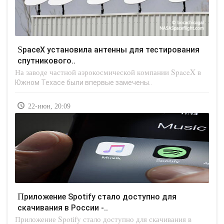
SpaceX установила антенны для тестирования
спутникового..
На заводе частной аэрокосмической компании SpaceX в
Южном Техасе были впервые замечены..
22-июн, 20:09
Приложение Spotify стало доступно для
скачивания в России -..
Приложение Spotify стало доступно для скачивания в