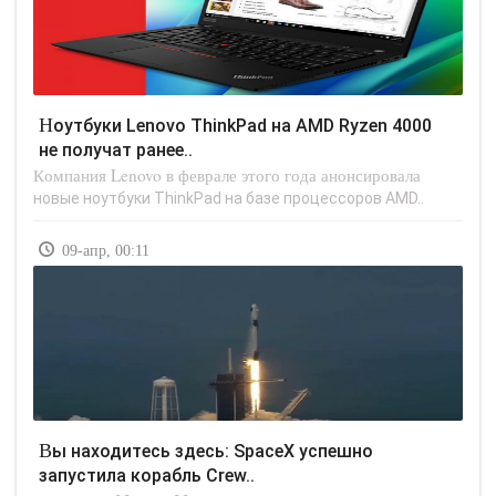
Ноутбуки Lenovo ThinkPad на AMD Ryzen 4000
не получат ранее..
Компания Lenovo в феврале этого года анонсировала
новые ноутбуки ThinkPad на базе процессоров AMD..
09-апр, 00:11
Вы находитесь здесь: SpaceX успешно
запустила корабль Crew..