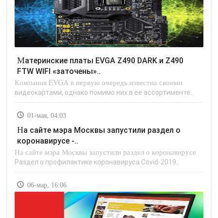
Материнские платы EVGA Z490 DARK и Z490
FTW WIFI «заточены»..
Компания EVGA в первую очередь известна своими
видеокартами, однако помимо них в её ассортименте..
01-мая, 04:03
На сайте мэра Москвы запустили раздел о
коронавирусе -..
На сайте мэра Москвы запустили раздел о коронавирусе
Раздел о профилактике коронавируса Covid-2019..
06-мар, 16:06