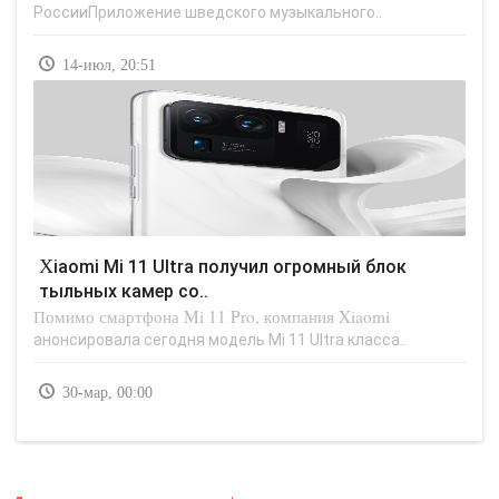
РоссииПриложение шведского музыкального..
14-июл, 20:51
Xiaomi Mi 11 Ultra получил огромный блок
тыльных камер со..
Помимо смартфона Mi 11 Pro, компания Xiaomi
анонсировала сегодня модель Mi 11 Ultra класса..
30-мар, 00:00