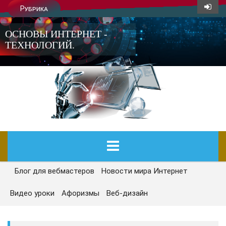
Рубрика
ОСНОВЫ ИНТЕРНЕТ -
ТЕХНОЛОГИЙ.
Блог для вебмастеров
Новости мира Интернет
ГЛАВНАЯ
Видео уроки
Афоризмы
Веб-дизайн
СЕГОДНЯ
НОВОСТИ