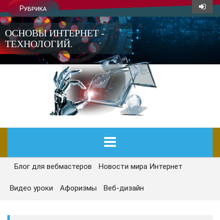
Рубрика
ОСНОВЫ ИНТЕРНЕТ -
ТЕХНОЛОГИЙ.
Блог для вебмастеров
Новости мира Интернет
ГЛАВНАЯ
Видео уроки
Афоризмы
Веб-дизайн
СЕГОДНЯ
НОВОСТИ