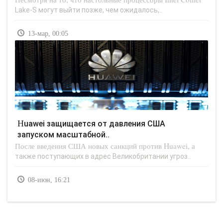
Lake-S могут выйти позже, чем ожидалось,..
13-мар, 00:05
Huawei защищается от давления США
запуском масштабной..
После введения США новых санкций против Huawei, а
также поступающих в адрес Великобритании угроз..
08-июн, 16:21