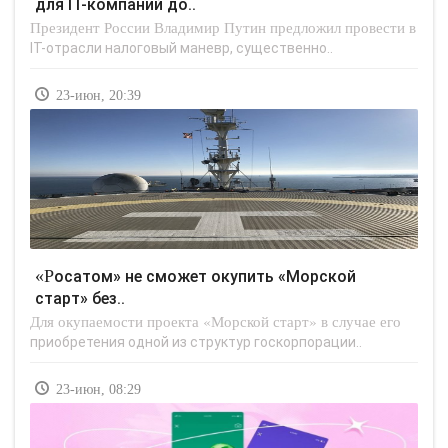
для IT-компаний до..
Президент России Владимир Путин предложил провести в
IT-отрасли налоговый маневр, существенно..
23-июн, 20:39
«Росатом» не сможет окупить «Морской
старт» без..
Для окупаемости проекта «Морской старт» в случае его
приобретения одной из структур госкорпорации..
23-июн, 08:29