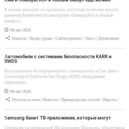
В нашем магазине по-прежнему доступны печатные версии
романов Валентина Холмогорова «Хакеры.RU» и «Белый
хакер» с...
06-авг-2026
Новости / Видео уроки / Сайтостроение / Текст / Добавления
стилей
Автомобили с системами безопасности KARR и
SWDS
Исследователи Калифорнийского университета в Сан-Диего
(University of California San Diego, UCSD) обнаружили
серьезную...
06-авг-2026
Отступы и поля / Новости / Преимущества стилей / Вёрстка /
Сайтостроение / Линии и рамки / Текст / Заработок / Самоучитель
CSS
Samsung банит ТВ-приложения, которые могут
Специалисты норвежской ИБ-компании Mnemonic обнаружили