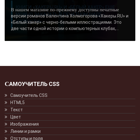
КНИГИ «ХАКЕРЫ.RU» И «БЕЛЫЙ ХАКЕР» ЕЩЕ
В нашем магазине по-прежнему доступны печатные
МОЖНО ЗАКАЗАТЬ В ПЕЧАТНОМ ВИДЕ -
версии романов Валентина Холмогорова «Хакеры.RU» и
«НОВОСТИ»..
«Белый хакер» с черно-белыми иллюстрациями. Это
две части одной истории о компьютерных клубах,...
САМОУЧИТЕЛЬ CSS
Самоучитель CSS
HTML5
Текст
Цвет
Изображения
Линии и рамки
Отступы и поля