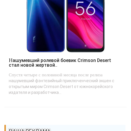
Нашумевший ролевой боевик Crimson Desert
стал новой жертвой..
Спустя четыре с половиной месяца после релиза
нашумевший фэнтезийный приключенческий экшен с
открытым миром Crimson Desert от южнокорейского
издателя и разработчика...