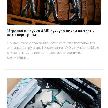
Игровая выручка AMD рухнула почти на треть,
зато серверная..
По масштабам своего бизнеса в сегменте компонентов
для инфраструктуры ИИ компания AMD уступает Nvidia и
отчасти Intel, но всё равно остаётся одним из
крупнейших...