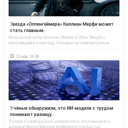
Звезда «Оппенгеймера» Киллиан Мерфи может
стать главным..
Ирландский актёр Киллиан Мёрфи (Cillian Murphy),
получивший в этом году «Оскара» за главную роль в..
21-апр, 10:30
Учёные обнаружили, что ИИ-модели с трудом
понимают разницу..
Учёные Стэнфордского университета опубликовали в
журнале Nature Machine Intelligence статью, где..