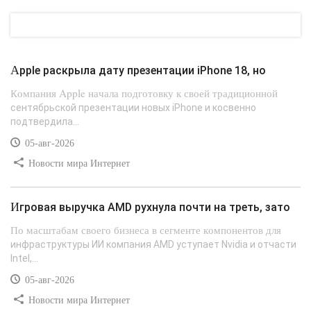
Apple раскрыла дату презентации iPhone 18, но
Компания Apple начала подготовку к своей традиционной
сентябрьской презентации новых iPhone и косвенно
подтвердила...
05-авг-2026
Новости мира Интернет
Игровая выручка AMD рухнула почти на треть, зато
По масштабам своего бизнеса в сегменте компонентов для
инфраструктуры ИИ компания AMD уступает Nvidia и отчасти
Intel,...
05-авг-2026
Новости мира Интернет