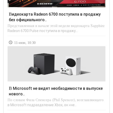
Видеокарта Radeon 6700 поступила в продажу
без официального..
Представленная в начале этой недели видеокарта Sapphire
Radeon 6700 Pulse поступила в продажу...
11-июн, 10:30
В Microsoft не видят необходимости в выпуске
нового..
По словам Фила Спенсера (Phil Spencer), возглавляющего
в Microsoft подразделение Xbox, он «не..