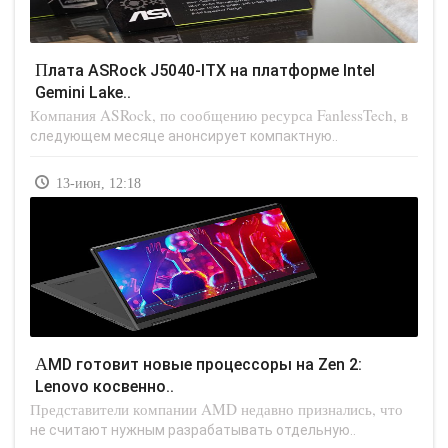
Плата ASRock J5040-ITX на платформе Intel
Gemini Lake..
Компания ASRock, по сообщению ресурса FanlessTech, в
следующем месяце анонсирует компактную..
13-июн, 12:18
AMD готовит новые процессоры на Zen 2:
Lenovo косвенно..
Представители компании AMD недавно признались, что
не считают нужным разрабатывать отдельную..