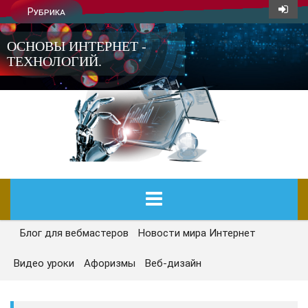
Рубрика
ОСНОВЫ ИНТЕРНЕТ -
ТЕХНОЛОГИЙ.
Блог для вебмастеров
Новости мира Интернет
ГЛАВНАЯ
Видео уроки
Афоризмы
Веб-дизайн
СЕГОДНЯ
НОВОСТИ