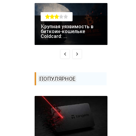
Крупная уязвимость в
RCE-уязвимость в
биткоин-кошельке
Fastjson 
Coldcard: ...
атаках - ..
ПОПУЛЯРНОЕ