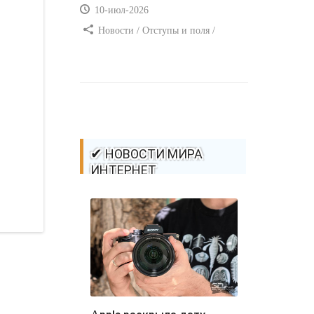
10-июл-2026
Новости / Отступы и поля /
Самоучитель CSS / Преимущества
стилей / Ссылки / Сайтостроение /
Видео уроки / Добавления стилей /
Линии и рамки / Изображения /
CSS3
✔ НОВОСТИ МИРА
ИНТЕРНЕТ