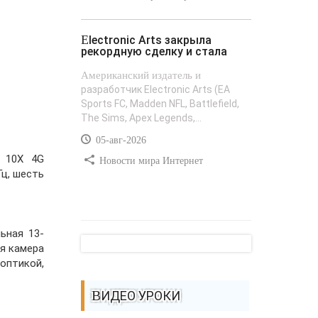
Electronic Arts закрыла
рекордную сделку и стала
Американский издатель и
разработчик Electronic Arts (EA
Sports FC, Madden NFL, Battlefield,
The Sims, Apex Legends,...
05-авг-2026
i 10X 4G
Новости мира Интернет
Гц, шесть
ьная 13-
ая камера
оптикой,
ВИДЕО УРОКИ