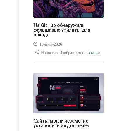
На GitHub обнаружили
фальшивые утилиты для
обхода
16-июл-2026
Новости / Изображения /
Ссылки
/ Преимущества стилей / Видео
уроки
Сайты могли незаметно
установить аддон через