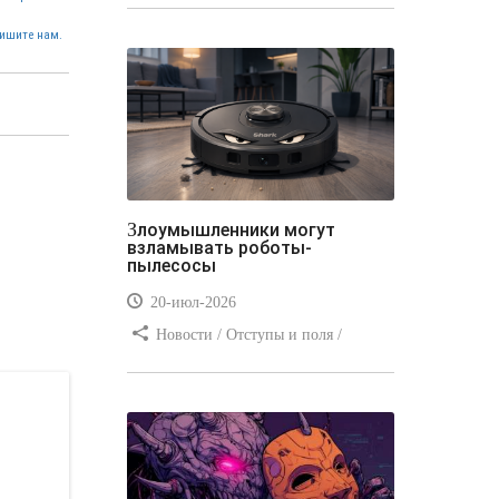
стилей / Типы носителей /
ишите нам.
Самоучитель CSS / Линии и рамки /
Видео уроки / Заработок
Злоумышленники могут
взламывать роботы-
пылесосы
20-июл-2026
Новости / Отступы и поля /
Преимущества стилей / Заработок /
Изображения / Блог для вебмастеров
/ Текст / Цвет / Видео уроки