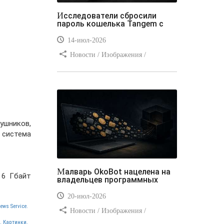
Исследователи сбросили
пароль кошелька Tangem с
14-июл-2026
Новости / Изображения /
Отступы и поля / Преимущества
стилей / Линии и рамки / Заработок
/ Вёрстка / Видео уроки
ушников,
 система
Малварь OkoBot нацелена на
 6 Гбайт
владельцев программных
20-июл-2026
ews Service.
Новости / Изображения /
Преимущества стилей / Добавления
. Картинки.