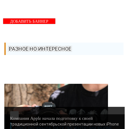
ДОБАВИТЬ БАННЕР
РАЗНОЕ НО ИНТЕРЕСНОЕ
Компания Apple начала подготовку к своей
традиционной сентябрьской презентации новых iPhone
APPLE РАСКРЫЛА ДАТУ ПРЕЗЕНТАЦИИ IPHONE