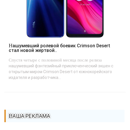
Нашумевший ролевой боевик Crimson Desert
стал новой жертвой..
Спустя четыре с половиной месяца после релиза
нашумевший фэнтезийный приключенческий экшен с
открытым миром Crimson Desert от южнокорейского
издателя и разработчика...
ВАША РЕКЛАМА