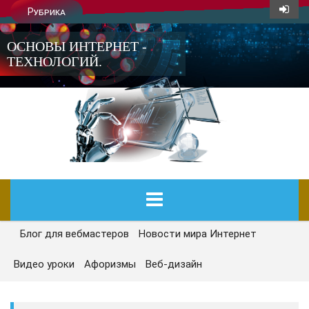
Рубрика
ОСНОВЫ ИНТЕРНЕТ -
ТЕХНОЛОГИЙ.
Блог для вебмастеров
Новости мира Интернет
ГЛАВНАЯ
Видео уроки
Афоризмы
Веб-дизайн
СЕГОДНЯ
НОВОСТИ