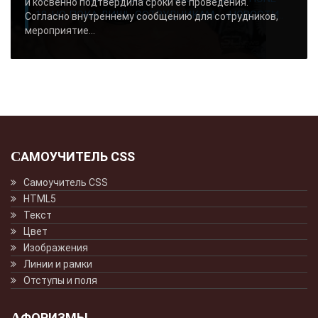
и косвенно подтвердила сроки её проведения.
18, НО ПОКА ЛИШЬ СОТРУДНИКАМ - «НОВОСТИ..
Согласно внутреннему сообщению для сотрудников,
мероприятие...
САМОУЧИТЕЛЬ CSS
Самоучитель CSS
HTML5
Текст
Цвет
Изображения
Линии и рамки
Отступы и поля
АФОРИЗМЫ