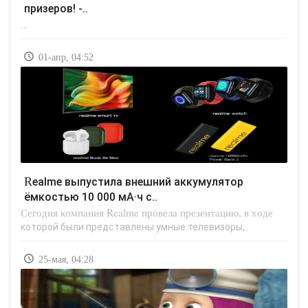
призеров! -..
..
01-апр, 04:52
Realme выпустила внешний аккумулятор
ёмкостью 10 000 мА·ч с..
Сегодня компания Realme провела презентацию, в ходе
которой были представлены умные телевизоры,..
25-мая, 04:28