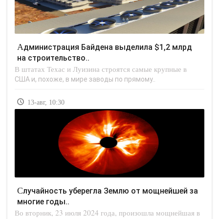
Администрация Байдена выделила $1,2 млрд
на строительство..
В штатах Техас и Луизина строятся самые крупные в
США и, похоже, в мире заводы по прямому..
13-авг, 10:30
Случайность уберегла Землю от мощнейшей за
многие годы..
Во вторник, 23 июля 2024 года, произошла мощнейшая в