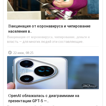
Вакцинация от коронавируса и чипирование
населения в..
Вакцинация от короновируса, чипирование, деньги и
власть — для многих людей эти составляющие..
22-июн, 08:25
OpenAI облажалась с диаграммами на
презентации GPT-5 —..