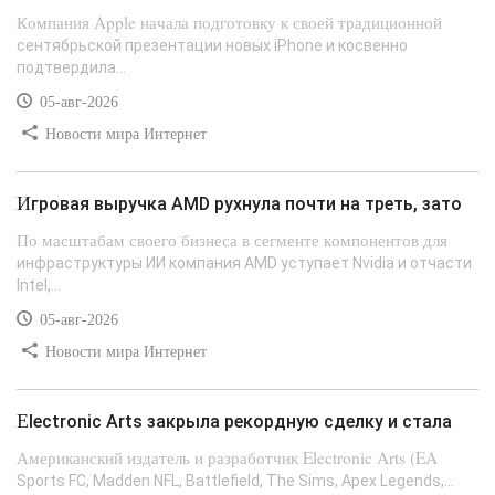
Компания Apple начала подготовку к своей традиционной
сентябрьской презентации новых iPhone и косвенно
подтвердила...
05-авг-2026
Новости мира Интернет
Игровая выручка AMD рухнула почти на треть, зато
По масштабам своего бизнеса в сегменте компонентов для
инфраструктуры ИИ компания AMD уступает Nvidia и отчасти
Intel,...
05-авг-2026
Новости мира Интернет
Electronic Arts закрыла рекордную сделку и стала
Американский издатель и разработчик Electronic Arts (EA
Sports FC, Madden NFL, Battlefield, The Sims, Apex Legends,...