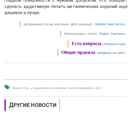
гладкой поверхности с нужным допуском, что обещает
сделать аддитивную печать металлических изделий ещё
дешевле и лучше.
Цитирование статьи, картинки - фото скриншот -
Rambler News Service.
Иллюстрация к статье -
Яндекс. Картинки.
Есть вопросы.
Напишите нам.
Общие правила
поведения на сайте.
,
Новости сети
поверхности металлических требуют миллиметра. могут
ДРУГИЕ НОВОСТИ