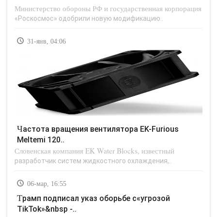
Министерство обороны РФ и государственная корпорация
«Роскосмос» одобрили новую модификацию..
31-янв, 04:06
Частота вращения вентилятора EK-Furious
Meltemi 120..
Словенская компания EK Water Blocks, известный
разработчик систем жидкостного охлаждения,..
06-мар, 16:55
Трамп подписал указ оборьбе с«угрозой
TikTok»&nbsp -..