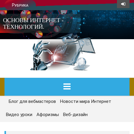
Рубрика
ОСНОВЫ ИНТЕРНЕТ -
ТЕХНОЛОГИЙ.
Блог для вебмастеров
Новости мира Интернет
ГЛАВНАЯ
Видео уроки
Афоризмы
Веб-дизайн
СЕГОДНЯ
НОВОСТИ