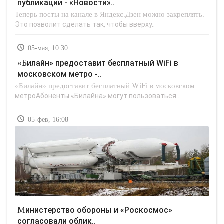
публикации - «Новости»..
Теперь посты на канале в Яндекс.Дзен можно закреплять.
Это позволит сделать так, чтобы вверху..
05-мая, 10:30
«Билайн» предоставит бесплатный WiFi в
московском метро -..
«Билайн» предоставит бесплатный WiFi в московском
метроАбоненты «Билайна» могут пользоваться..
05-фев, 16:08
Министерство обороны и «Роскосмос»
согласовали облик..