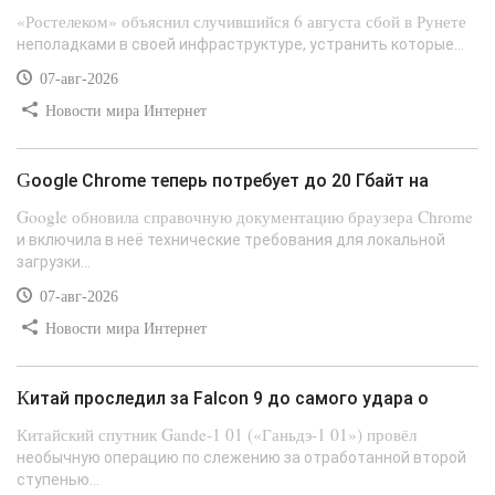
«Ростелеком» объяснил случившийся 6 августа сбой в Рунете
неполадками в своей инфраструктуре, устранить которые...
07-авг-2026
Новости мира Интернет
Google Chrome теперь потребует до 20 Гбайт на
Google обновила справочную документацию браузера Chrome
и включила в неё технические требования для локальной
загрузки...
07-авг-2026
Новости мира Интернет
Китай проследил за Falcon 9 до самого удара о
Китайский спутник Gande-1 01 («Ганьдэ-1 01») провёл
необычную операцию по слежению за отработанной второй
ступенью...