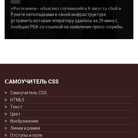
«Ростелеком» объяснил случившийся 6 августа сбой в
ВИНОВНИКОМ СБОЯ В РУНЕТЕ ОКАЗАЛСЯ
Рунете неполадками в своей инфраструктуре,
«РОСТЕЛЕКОМ» - «НОВОСТИ СЕТИ»..
устранить которые оператору удалось за 29 минут,
сообщил РБК со ссылкой на заявление пресс-службы...
САМОУЧИТЕЛЬ CSS
Самоучитель CSS
HTML5
Текст
Цвет
Изображения
Линии и рамки
Отступы и поля