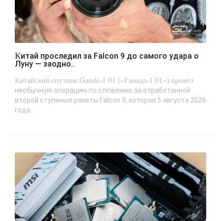
Китай проследил за Falcon 9 до самого удара о
Луну — заодно..
Китайский спутник Gande-1 01 («Ганьдэ-1 01») провёл
необычную операцию по слежению за отработанной
второй ступенью ракеты Falcon 9, которая 5 августа 2026
года...