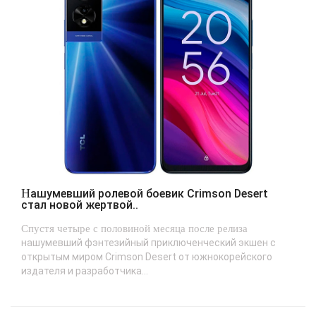
Нашумевший ролевой боевик Crimson Desert
стал новой жертвой..
Спустя четыре с половиной месяца после релиза
нашумевший фэнтезийный приключенческий экшен с
открытым миром Crimson Desert от южнокорейского
издателя и разработчика...