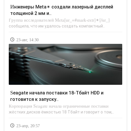
Инженеры Meta✴ создали лазерный дисплей
толщиной 2 мм и..
Группа исследователей Meta[ur_=#mark-extr]✴[/ur_]
сообщила, что им удалось создать компактный..
23-авг, 14:30
Seagate начала поставки 18-Тбайт HDD и
готовится к запуску..
Корпорация Seagate начала ограниченные поставки
жёстких дисков ёмкостью 18 Тбайт и говорит о том,..
23-апр, 20:57