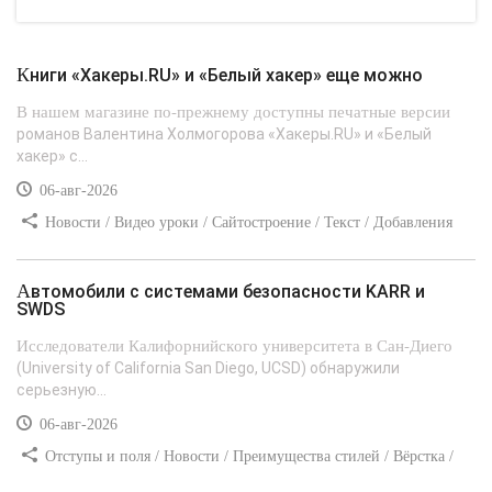
Книги «Хакеры.RU» и «Белый хакер» еще можно
В нашем магазине по-прежнему доступны печатные версии
романов Валентина Холмогорова «Хакеры.RU» и «Белый
хакер» с...
06-авг-2026
Новости / Видео уроки / Сайтостроение / Текст / Добавления
стилей
Автомобили с системами безопасности KARR и
SWDS
Исследователи Калифорнийского университета в Сан-Диего
(University of California San Diego, UCSD) обнаружили
серьезную...
06-авг-2026
Отступы и поля / Новости / Преимущества стилей / Вёрстка /
Сайтостроение / Линии и рамки / Текст / Заработок / Самоучитель