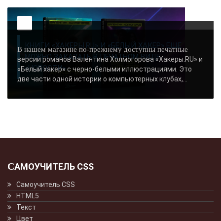
-- Люблю давать советы и очень не люблю, когда их дают мне.
КНИГИ «ХАКЕРЫ.RU» И «БЕЛЫЙ ХАКЕР» ЕЩЕ
В нашем магазине по-прежнему доступны печатные
МОЖНО ЗАКАЗАТЬ В ПЕЧАТНОМ ВИДЕ -
версии романов Валентина Холмогорова «Хакеры.RU» и
«НОВОСТИ»..
«Белый хакер» с черно-белыми иллюстрациями. Это
две части одной истории о компьютерных клубах,...
САМОУЧИТЕЛЬ CSS
Самоучитель CSS
HTML5
Текст
Цвет