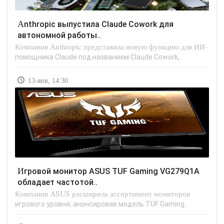
Anthropic выпустила Claude Cowork для
автономной работы..
Компания Anthropic представила новую функцию для ИИ-
помощника Claude под названием Claude Cowork,..
13-янв, 14:30
Игровой монитор ASUS TUF Gaming VG279Q1A
обладает частотой..
Компания ASUS расширила ассортимент мониторов
игрового уровня, анонсировав модель TUF Gaming..