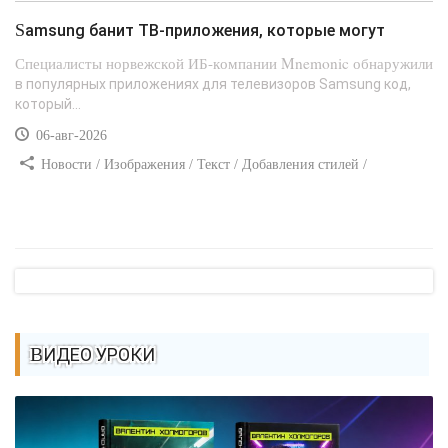
CSS
Samsung банит ТВ-приложения, которые могут
Специалисты норвежской ИБ-компании Mnemonic обнаружили
в популярных приложениях для телевизоров Samsung код,
который...
06-авг-2026
Новости / Изображения / Текст / Добавления стилей /
Преимущества стилей / Самоучитель CSS
ВИДЕО УРОКИ