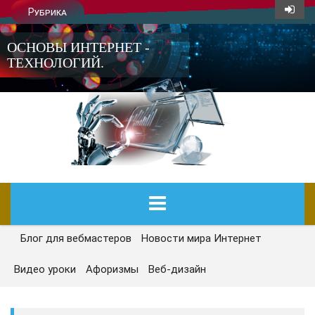
Рубрика
ОСНОВЫ ИНТЕРНЕТ -
ТЕХНОЛОГИЙ.
Блог для вебмастеров
Новости мира Интернет
ГЛАВНАЯ
Видео уроки
Афоризмы
Веб-дизайн
СЕГОДНЯ
НОВОСТИ