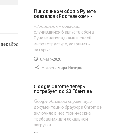
Виновником сбоя в Рунете
оказался «Ростелеком» -
«Ростелеком» объяснил
случившийся 6 августа сбой в
Рунете неполадками в своей
 декабря
инфраструктуре, устранить
которые...
07-авг-2026
Новости мира Интернет
Google Chrome теперь
потребует до 20 Гбайт на
Google обновила справочную
документацию браузера Chrome и
включила в неё технические
требования для локальной
загрузки...