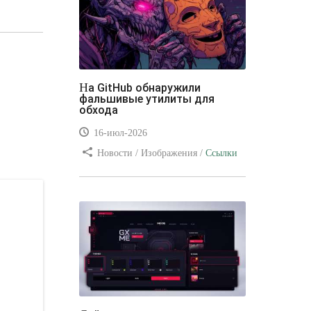
На GitHub обнаружили
фальшивые утилиты для
обхода
16-июл-2026
Новости / Изображения /
Ссылки
/ Преимущества стилей / Видео
уроки