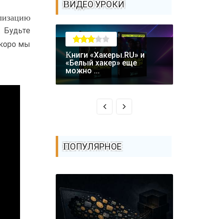
ВИДЕО УРОКИ
ализацию
. Будьте
скоро мы
Книги «Хакеры.RU» и
Крупная уязвимость в
«Белый хакер» еще
биткоин-
можно ...
Coldcard: .
ПОПУЛЯРНОЕ