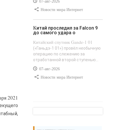
07-авг-2026
Новости мира Интернет
Китай проследил за Falcon 9
до самого удара о
Китайский спутник Gande-1 01
(«Ганьдэ-1 01») провёл необычную
операцию по слежению за
отработанной второй ступенью...
07-авг-2026
Новости мира Интернет
аря 2021
текущего
штабный,