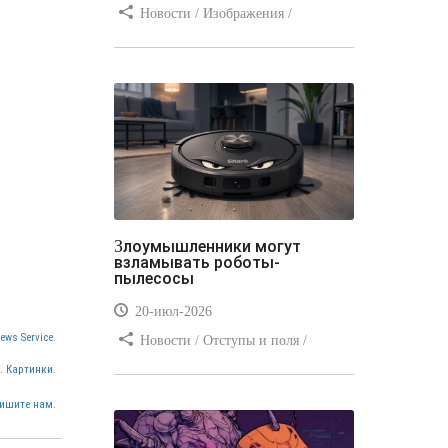
Новости / Изображения /
Отступы и поля / Преимущества
стилей / Линии и рамки / Заработок
/ Вёрстка / Видео уроки
Злоумышленники могут
взламывать роботы-
пылесосы
20-июл-2026
ews Service.
Новости / Отступы и поля /
Преимущества стилей / Заработок /
. Картинки.
Изображения / Блог для вебмастеров
ишите нам.
/ Текст / Цвет / Видео уроки