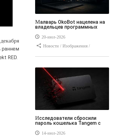
Малварь OkoBot нацелена на
владельцев программных
20-июл-2026
 декабря
Новости / Изображения /
в раннем
Преимущества стилей / Добавления
ekt RED.
стилей / Типы носителей /
Самоучитель CSS / Линии и рамки /
Видео уроки / Заработок
Исследователи сбросили
пароль кошелька Tangem с
14-июл-2026