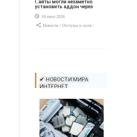
Сайты могли незаметно
установить аддон через
10-июл-2026
Новости / Отступы и поля /
Самоучитель CSS / Преимущества
стилей / Ссылки / Сайтостроение /
Видео уроки / Добавления стилей /
Линии и рамки / Изображения /
CSS3
✔ НОВОСТИ МИРА
ИНТЕРНЕТ