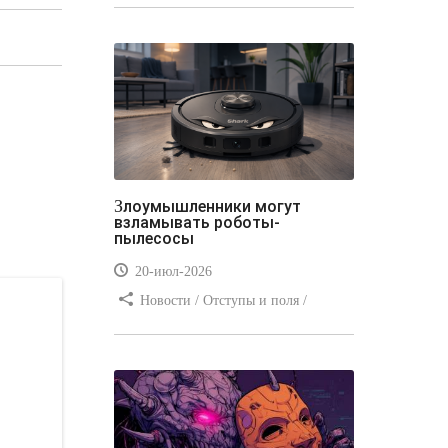
стилей / Типы носителей /
Самоучитель CSS / Линии и рамки /
Видео уроки / Заработок
Злоумышленники могут
взламывать роботы-
пылесосы
20-июл-2026
Новости / Отступы и поля /
Преимущества стилей / Заработок /
Изображения / Блог для вебмастеров
/ Текст / Цвет / Видео уроки