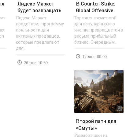
Яндекс Маркет
В Counter-Strike:
будет возвращать
Global Offensive
вая
Яндекс Маркет
продавцам 15%
Торговля косметикой
продан облик для
затрат на..
AK-47..
представил программу
для популярных игр
ах
лояльности для
иногда превращается в
ch
активных продавцов,
весьма прибыльный
которые предлагают
бизнес. Очередным..
для..
17-янв, 00:00
26-окт, 10:30
Второй патч для
«Смуты»
Разработчики из
исправляет