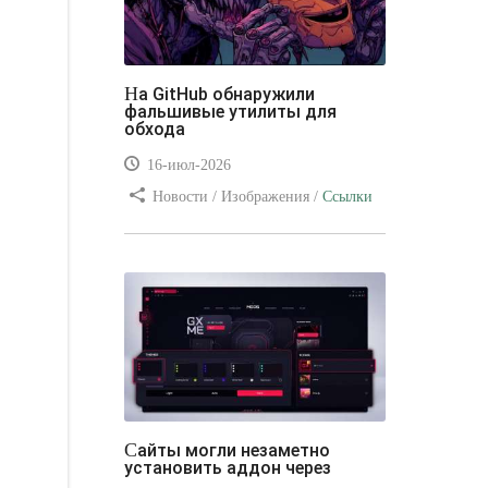
На GitHub обнаружили
фальшивые утилиты для
обхода
16-июл-2026
Новости / Изображения /
Ссылки
/ Преимущества стилей / Видео
уроки
Сайты могли незаметно
установить аддон через