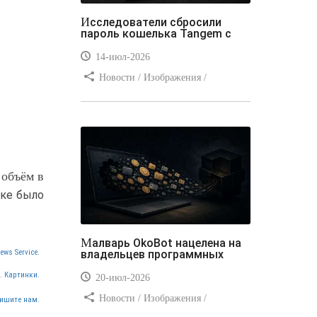
Исследователи сбросили
пароль кошелька Tangem с
14-июл-2026
Новости / Изображения /
Отступы и поля / Преимущества
стилей / Линии и рамки / Заработок
/ Вёрстка / Видео уроки
 объём в
нке было
Малварь OkoBot нацелена на
владельцев программных
ews Service.
. Картинки.
20-июл-2026
Новости / Изображения /
ишите нам.
Преимущества стилей / Добавления