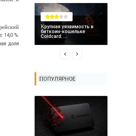
рейский
Крупная уязвимость в
RCE-уязвимость в
биткоин-кошельке
Fastjson 
 14,0 %.
Coldcard: ...
атаках - ..
ная доля
ПОПУЛЯРНОЕ