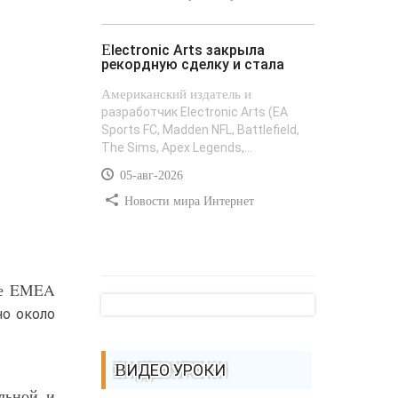
Electronic Arts закрыла
рекордную сделку и стала
Американский издатель и
разработчик Electronic Arts (EA
Sports FC, Madden NFL, Battlefield,
The Sims, Apex Legends,...
05-авг-2026
Новости мира Интернет
ке EMEA
но около
ВИДЕО УРОКИ
льной и