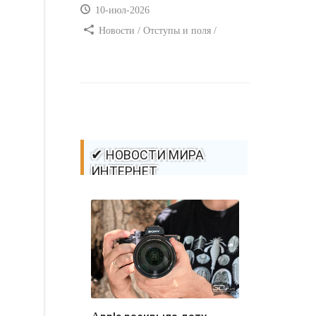
10-июл-2026
Новости / Отступы и поля /
Самоучитель CSS / Преимущества
стилей / Ссылки / Сайтостроение /
Видео уроки / Добавления стилей /
Линии и рамки / Изображения /
CSS3
✔ НОВОСТИ МИРА
ИНТЕРНЕТ