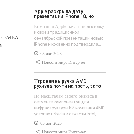
Apple раскрыла дату
презентации iPhone 18, но
Компания Apple начала подготовку
к своей традиционной
оне EMEA
сентябрьской презентации новых
iPhone и косвенно подтвердила...
а.
05-авг-2026
Новости мира Интернет
Игровая выручка AMD
рухнула почти на треть, зато
По масштабам своего бизнеса в
сегменте компонентов для
инфраструктуры ИИ компания AMD
уступает Nvidia и отчасти Intel,...
05-авг-2026
Новости мира Интернет