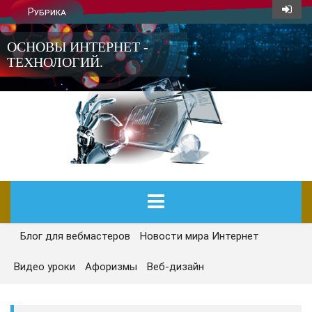
Рубрика
ОСНОВЫ ИНТЕРНЕТ -
ТЕХНОЛОГИЙ.
Блог для вебмастеров
Новости мира Интернет
ГЛАВНАЯ
Видео уроки
Афоризмы
Веб-дизайн
СЕГОДНЯ
НОВОСТИ