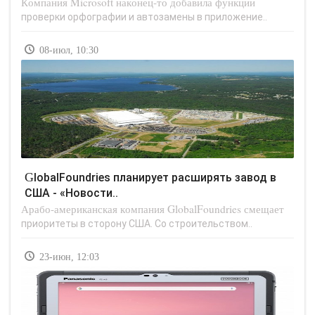
Компания Microsoft наконец-то добавила функции
проверки орфографии и автозамены в приложение..
08-июл, 10:30
GlobalFoundries планирует расширять завод в
США - «Новости..
Арабо-американская компания GlobalFoundries смещает
приоритеты в сторону США. Со строительством..
23-июн, 12:03