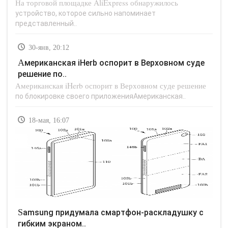
На торговой площадке AliExpress обнаружилось
устройство, которое сильно напоминает
представленный..
30-янв, 20:12
Американская iHerb оспорит в Верховном суде
решение по..
Американская iHerb оспорит в Верховном суде решение
по блокировке своего приложенияАмериканская..
18-мая, 16:07
Samsung придумала смартфон-раскладушку с
гибким экраном..