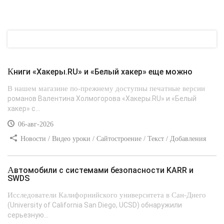
Книги «Хакеры.RU» и «Белый хакер» еще можно
В нашем магазине по-прежнему доступны печатные версии
романов Валентина Холмогорова «Хакеры.RU» и «Белый
хакер» с...
06-авг-2026
Новости / Видео уроки / Сайтостроение / Текст / Добавления
стилей
Автомобили с системами безопасности KARR и
SWDS
Исследователи Калифорнийского университета в Сан-Диего
(University of California San Diego, UCSD) обнаружили
серьезную...