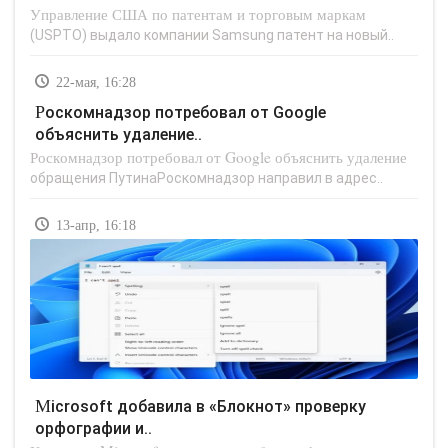
Управление США по патентам и торговым маркам
(USPTO) выдало компании Samsung патент на новый..
22-мая, 16:28
Роскомнадзор потребовал от Google
объяснить удаление..
Роскомнадзор потребовал от Google объяснить удаление
обращения ПутинаРоскомнадзор направил в адрес..
13-апр, 16:18
Microsoft добавила в «Блокнот» проверку
орфографии и..