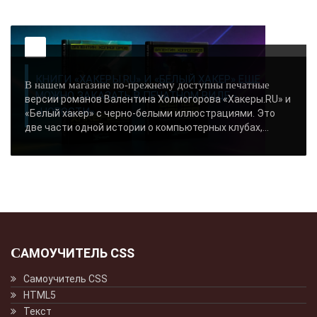
КНИГИ «ХАКЕРЫ.RU» И «БЕЛЫЙ ХАКЕР» ЕЩЕ
В нашем магазине по-прежнему доступны печатные
МОЖНО ЗАКАЗАТЬ В ПЕЧАТНОМ ВИДЕ -
версии романов Валентина Холмогорова «Хакеры.RU» и
«НОВОСТИ»..
«Белый хакер» с черно-белыми иллюстрациями. Это
две части одной истории о компьютерных клубах,...
САМОУЧИТЕЛЬ CSS
Самоучитель CSS
HTML5
Текст