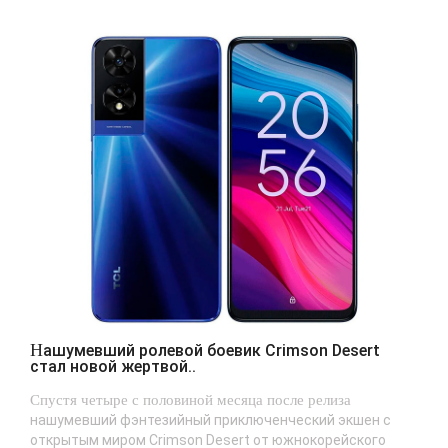
Нашумевший ролевой боевик Crimson Desert
стал новой жертвой..
Спустя четыре с половиной месяца после релиза
нашумевший фэнтезийный приключенческий экшен с
открытым миром Crimson Desert от южнокорейского