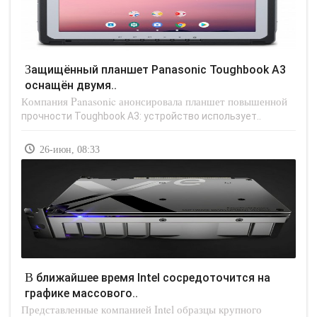
Защищённый планшет Panasonic Toughbook A3
оснащён двумя..
Компания Panasonic анонсировала планшет повышенной
прочности Toughbook A3: устройство использует..
26-июн, 08:33
В ближайшее время Intel сосредоточится на
графике массового..
Представленные компанией Intel образцы крупного