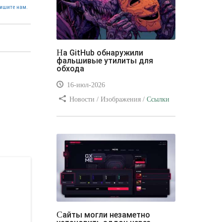
ишите нам.
На GitHub обнаружили
фальшивые утилиты для
обхода
16-июл-2026
Новости / Изображения /
Ссылки
/ Преимущества стилей / Видео
уроки
Сайты могли незаметно