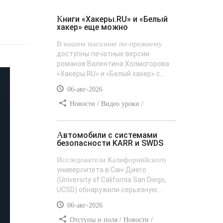
Книги «Хакеры.RU» и «Белый
хакер» еще можно
В нашем магазине по-прежнему
доступны печатные версии
романов Валентина Холмогорова
«Хакеры.RU» и «Белый хакер» с...
06-авг-2026
Новости / Видео уроки /
Сайтостроение / Текст / Добавления
стилей
Автомобили с системами
безопасности KARR и SWDS
Исследователи Калифорнийского
университета в Сан-Диего
(University of California San Diego,
UCSD) обнаружили серьезную...
06-авг-2026
Отступы и поля / Новости /