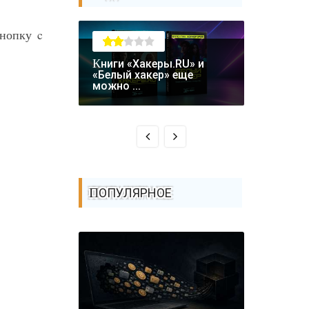
нопку c
Книги «Хакеры.RU» и
Крупная уязвимость в
«Белый хакер» еще
биткоин-
можно ...
Coldcard: .
ПОПУЛЯРНОЕ