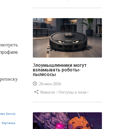
Отступы и поля / Преимущества
стилей / Линии и рамки / Заработок
/ Вёрстка / Видео уроки
мотреть
 профиле
Злоумышленники могут
взламывать роботы-
пылесосы
ереписку
20-июл-2026
Новости / Отступы и поля /
Преимущества стилей / Заработок /
Изображения / Блог для вебмастеров
/ Текст / Цвет / Видео уроки
ews Service.
. Картинки.