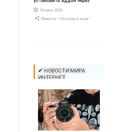
установить аддон через
10-июл-2026
Новости / Отступы и поля /
Самоучитель CSS / Преимущества
стилей / Ссылки / Сайтостроение /
Видео уроки / Добавления стилей /
Линии и рамки / Изображения /
CSS3
✔ НОВОСТИ МИРА
ИНТЕРНЕТ