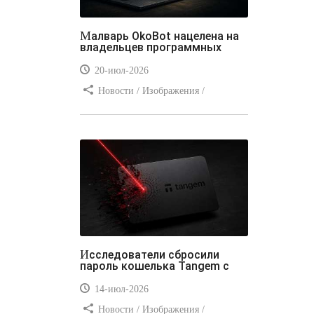
Малварь OkoBot нацелена на
владельцев программных
20-июл-2026
Новости / Изображения /
Преимущества стилей / Добавления
стилей / Типы носителей /
Самоучитель CSS / Линии и рамки /
Видео уроки / Заработок
Исследователи сбросили
пароль кошелька Tangem с
14-июл-2026
Новости / Изображения /