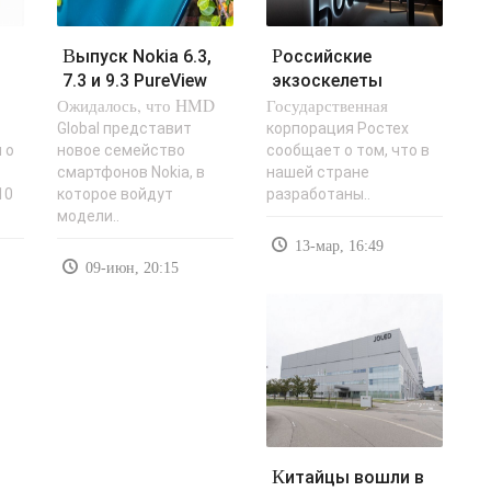
Выпуск Nokia 6.3,
Российские
7.3 и 9.3 PureView
экзоскелеты
 и
Ожидалось, что HMD
снова
Государственная
подходят для
откладывается -..
производств и
ю
Global представит
корпорация Ростех
 о
новое семейство
сообщает о том, что в
медицины..
смартфонов Nokia, в
нашей стране
10
которое войдут
разработаны..
модели..
13-мар, 16:49
09-июн, 20:15
Китайцы вошли в