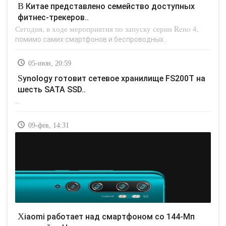
В Китае представлено семейство доступных
фитнес-трекеров..
Сегодня, в ходе мероприятия по запуску серии Reno 4,
помимо самих смартфонов и беспроводных..
05-июн, 20:59
Synology готовит сетевое хранилище FS200T на
шесть SATA SSD..
..
09-фев, 14:31
Xiaomi работает над смартфоном со 144-Мп