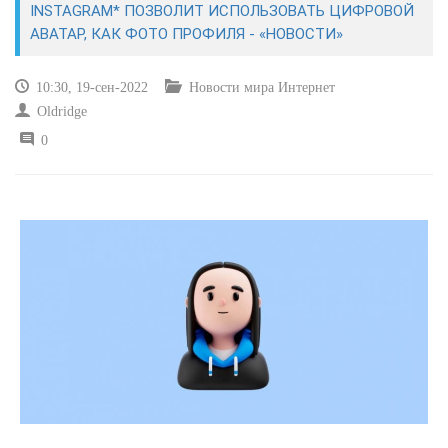
INSTAGRAM* ПОЗВОЛИТ ИСПОЛЬЗОВАТЬ ЦИФРОВОЙ
АВАТАР, КАК ФОТО ПРОФИЛЯ - «НОВОСТИ»
САЙТОСТРОЕНИЕ
10:30, 19-сен-2022
Новости мира Интернет
РЕМОНТ И СОВЕТЫ
Oldridge
0
ИНТЕРНЕТ И СВЯЗЬ
УЧЕБНИК CSS