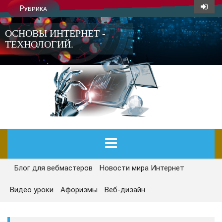
Рубрика
ОСНОВЫ ИНТЕРНЕТ -
ТЕХНОЛОГИЙ.
Блог для вебмастеров
Новости мира Интернет
ГЛАВНАЯ
Видео уроки
Афоризмы
Веб-дизайн
СЕГОДНЯ
НОВОСТИ