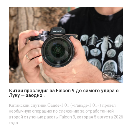
Китай проследил за Falcon 9 до самого удара о
Луну — заодно..
Китайский спутник Gande-1 01 («Ганьдэ-1 01») провёл
необычную операцию по слежению за отработанной
второй ступенью ракеты Falcon 9, которая 5 августа 2026
года...