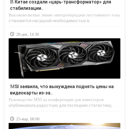
В Китае создали «царь-трансформатор» для
стабилизации..
Высоковольтные линии электропередачи постоянного тока
становятся насущной необходимостью в..
28-дек, 14:30
MSI заявила, что вынуждена поднять цены на
видеокарты из-за..
Руководство MSI на конференции для инвесторов
опубликовала радостную для последних статистику,..
25-мар, 00:00