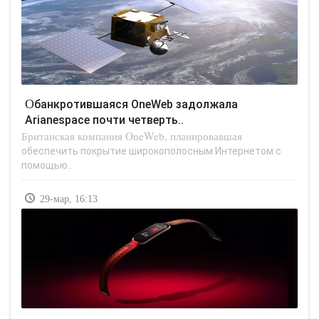
Обанкротившаяся OneWeb задолжала
Arianespace почти четверть..
Британская компания OneWeb, планировавшая
обеспечить покрытие широкополосным Интернетом с
помощью..
29-мар, 16:13