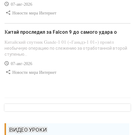
07-авг-2026
Новости мира Интернет
Китай проследил за Falcon 9 до самого удара о
Китайский спутник Gande-1 01 («Ганьдэ-1 01») провёл
необычную операцию по слежению за отработанной второй
ступенью...
07-авг-2026
Новости мира Интернет
ВИДЕО УРОКИ