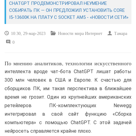
CHATGPT ПРОДЕМОНСТРИРОВАЛ НЕУМЕНИЕ
СОБИРАТЬ ПК — ОН ПРЕДЛОЖИЛ УСТАНОВИТЬ CORE
САЙТОСТРОЕНИЕ
I5-13600K НА ПЛАТУ С SOCKET AM5 - «НОВОСТИ СЕТИ»
РЕМОНТ И СОВЕТЫ
10:30, 29-мар-2023
Новости мира Интернет
Тамара
0
ИНТЕРНЕТ И СВЯЗЬ
УЧЕБНИК CSS
По мнению аналитиков, технологии искусственного
интеллекта вроде чат-бота ChatGPT лишат работы
300 млн человек в США и Европе. К счастью для
сборщиков ПК, им такая перспектива в ближайшее
время не грозит. Один из крупнейших американских
ретейлеров ПК-комплектующих Newegg
интегрировал в свой сайт функцию «Сборка
компьютера» с помощью ChatGPT. С этой задачей
нейросеть справляется крайне плохо.