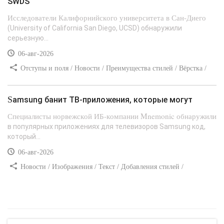
SWDS
Исследователи Калифорнийского университета в Сан-Диего
(University of California San Diego, UCSD) обнаружили
серьезную...
06-авг-2026
Отступы и поля / Новости / Преимущества стилей / Вёрстка /
Сайтостроение / Линии и рамки / Текст / Заработок / Самоучитель
CSS
Samsung банит ТВ-приложения, которые могут
Специалисты норвежской ИБ-компании Mnemonic обнаружили
в популярных приложениях для телевизоров Samsung код,
который...
06-авг-2026
Новости / Изображения / Текст / Добавления стилей /
Преимущества стилей / Самоучитель CSS