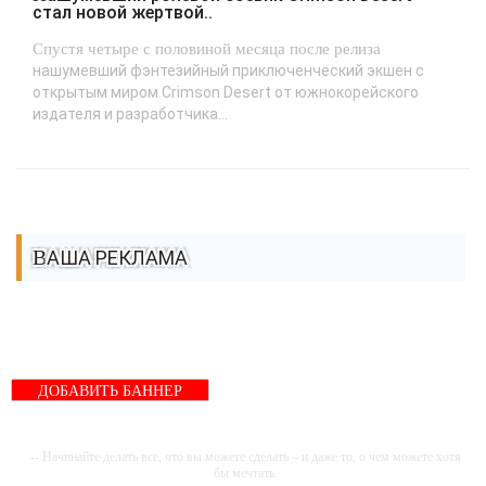
стал новой жертвой..
Спустя четыре с половиной месяца после релиза
нашумевший фэнтезийный приключенческий экшен с
открытым миром Crimson Desert от южнокорейского
издателя и разработчика...
ВАША РЕКЛАМА
ДОБАВИТЬ БАННЕР
-- Начинайте делать все, что вы можете сделать – и даже то, о чем можете хотя
бы мечтать.