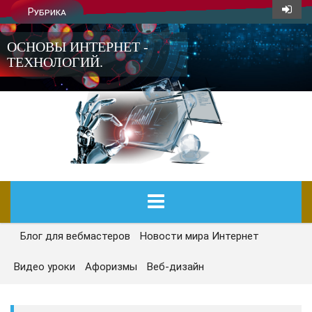
Рубрика
ОСНОВЫ ИНТЕРНЕТ -
ТЕХНОЛОГИЙ.
Блог для вебмастеров
Новости мира Интернет
ГЛАВНАЯ
Видео уроки
Афоризмы
Веб-дизайн
СЕГОДНЯ
НОВОСТИ