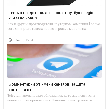
Lenovo представила игровые ноутбуки Legion
7i и 5i на новых..
Как и другие производители ноутбуков, компания Lenovo
сегодня представила новые игровые модели на..
02-апр, 16:34
Комментарии от имени каналов, защита
контента от..
Telegram анонсировал обновления, которые появятся в
новой версии приложения. Появились инструменты..