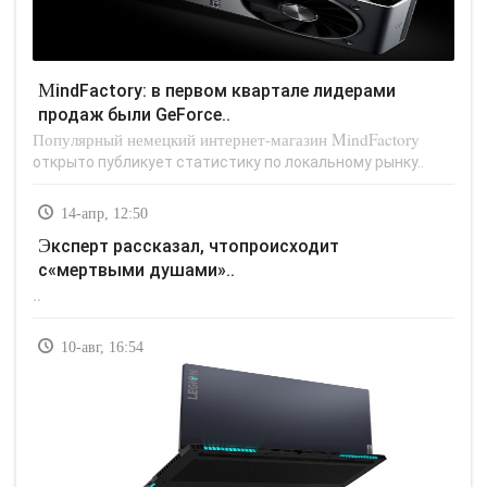
MindFactory: в первом квартале лидерами
продаж были GeForce..
Популярный немецкий интернет-магазин MindFactory
открыто публикует статистику по локальному рынку..
14-апр, 12:50
Эксперт рассказал, чтопроисходит
с«мертвыми душами»..
..
10-авг, 16:54