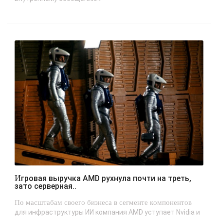
Игровая выручка AMD рухнула почти на треть,
зато серверная..
По масштабам своего бизнеса в сегменте компонентов
для инфраструктуры ИИ компания AMD уступает Nvidia и