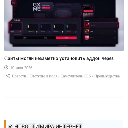
Сайты могли незаметно установить аддон через
10-июл-2026
Новости / Отступы и поля / Самоучитель CSS / Преимущества
стилей / Ссылки / Сайтостроение / Видео уроки / Добавления
стилей / Линии и рамки / Изображения / CSS3
✔ НОВОСТИ МИРА ИНТЕРНЕТ