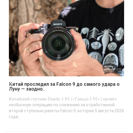
Китай проследил за Falcon 9 до самого удара о
Луну — заодно..
Китайский спутник Gande-1 01 («Ганьдэ-1 01») провёл
необычную операцию по слежению за отработанной
второй ступенью ракеты Falcon 9, которая 5 августа 2026
года...