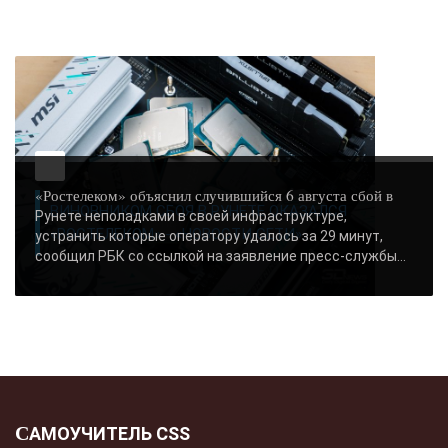
-- Лучшее, что можно сделать с хорошим советом, это пропустить его мимо
ушей. Он никогда не бывает полезен никому, кроме того, кто его дал.
-- Люблю давать советы и очень не люблю, когда их дают мне.
«Ростелеком» объяснил случившийся 6 августа сбой в
ВИНОВНИКОМ СБОЯ В РУНЕТЕ ОКАЗАЛСЯ
Рунете неполадками в своей инфраструктуре,
«РОСТЕЛЕКОМ» - «НОВОСТИ СЕТИ»..
устранить которые оператору удалось за 29 минут,
сообщил РБК со ссылкой на заявление пресс-службы...
САМОУЧИТЕЛЬ CSS