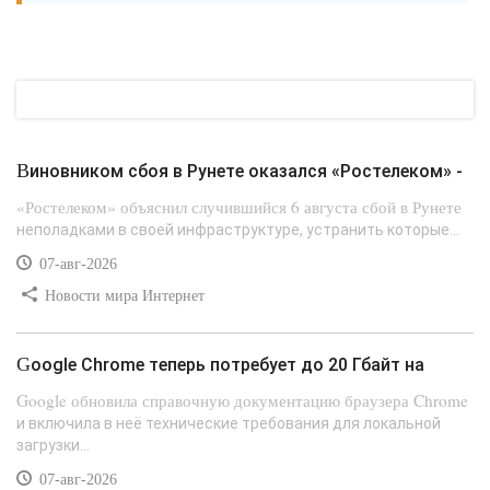
Виновником сбоя в Рунете оказался «Ростелеком» -
«Ростелеком» объяснил случившийся 6 августа сбой в Рунете
неполадками в своей инфраструктуре, устранить которые...
07-авг-2026
Новости мира Интернет
Google Chrome теперь потребует до 20 Гбайт на
Google обновила справочную документацию браузера Chrome
и включила в неё технические требования для локальной
загрузки...
07-авг-2026