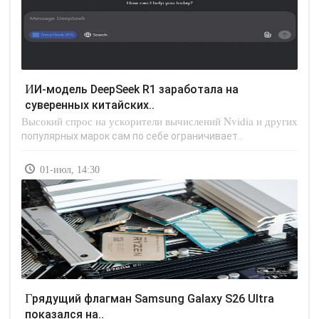
ИИ-модель DeepSeek R1 заработала на
суверенных китайских..
Высокий спрос на ускорители вычислений Nvidia и других
популярных марок сам по себе ограничивает..
01-июл, 14:30
Грядущий флагман Samsung Galaxy S26 Ultra
показался на..