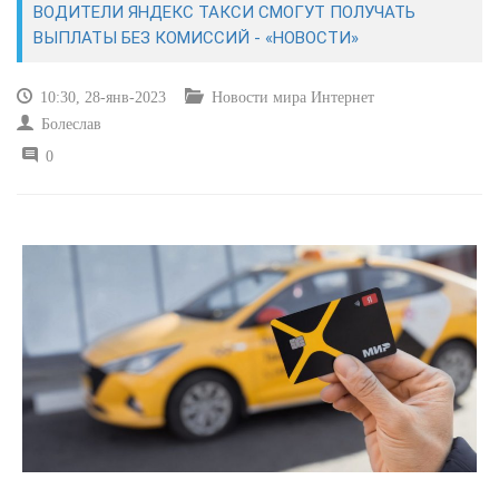
ВОДИТЕЛИ ЯНДЕКС ТАКСИ СМОГУТ ПОЛУЧАТЬ
ВЫПЛАТЫ БЕЗ КОМИССИЙ - «НОВОСТИ»
САЙТОСТРОЕНИЕ
10:30, 28-янв-2023
Новости мира Интернет
РЕМОНТ И СОВЕТЫ
Болеслав
0
ИНТЕРНЕТ И СВЯЗЬ
УЧЕБНИК CSS