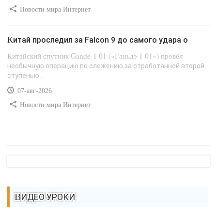
Новости мира Интернет
Китай проследил за Falcon 9 до самого удара о
Китайский спутник Gande-1 01 («Ганьдэ-1 01») провёл
необычную операцию по слежению за отработанной второй
ступенью...
07-авг-2026
Новости мира Интернет
ВИДЕО УРОКИ