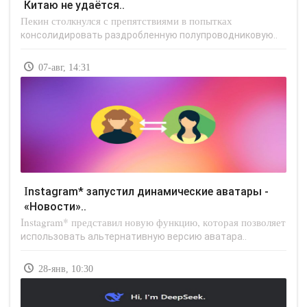
Китаю не удаётся..
Пекин столкнулся с препятствиями в попытках
консолидировать раздробленную полупроводниковую..
07-авг, 14:31
Instagram* запустил динамические аватары -
«Новости»..
Instagram* представил новую функцию, которая позволяет
использовать альтернативную версию аватара..
28-янв, 10:30