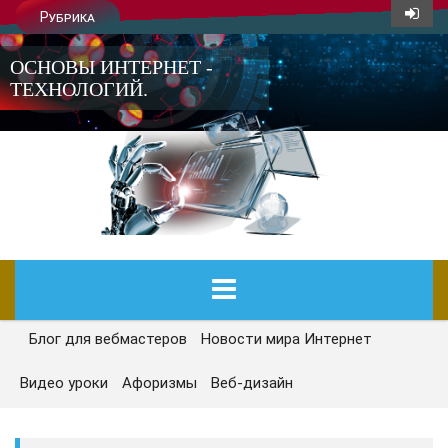
Рубрика
ОСНОВЫ ИНТЕРНЕТ -
ТЕХНОЛОГИЙ.
Блог для вебмастеров
Новости мира Интернет
ГЛАВНАЯ
Видео уроки
Афоризмы
Веб-дизайн
СЕГОДНЯ
НОВОСТИ