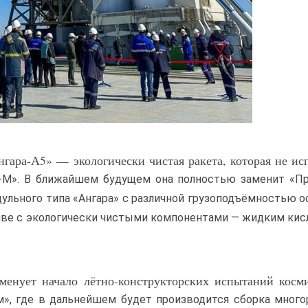
нгара-А5» — экологически чистая ракета, которая не ис
а-М». В ближайшем будущем она полностью заменит «П
ульного типа «Ангара» с различной грузоподъёмностью 
ливе с экологически чистыми компонентами — жидким ки
менует начало лётно-конструкторских испытаний косм
м», где в дальнейшем будет производится сборка мног