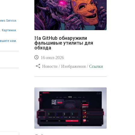
ews Service.
. Картинки.
На GitHub обнаружили
ишите нам.
фальшивые утилиты для
обхода
16-июл-2026
Новости / Изображения /
Ссылки
/ Преимущества стилей / Видео
уроки