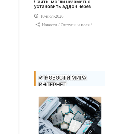
Сайты могли незаметно
установить аддон через
10-июл-2026
Новости / Отступы и поля /
Самоучитель CSS / Преимущества
стилей / Ссылки / Сайтостроение /
Видео уроки / Добавления стилей /
Линии и рамки / Изображения /
CSS3
✔ НОВОСТИ МИРА
ИНТЕРНЕТ