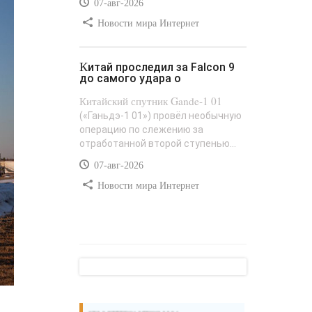
07-авг-2026
Новости мира Интернет
Китай проследил за Falcon 9
до самого удара о
Китайский спутник Gande-1 01
(«Ганьдэ-1 01») провёл необычную
операцию по слежению за
отработанной второй ступенью...
07-авг-2026
Новости мира Интернет