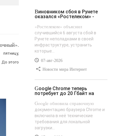
Виновником сбоя в Рунете
оказался «Ростелеком» -
«Ростелеком» объяснил
случившийся 6 августа сбой в
Рунете неполадками в своей
очный».
инфраструктуре, устранить
которые...
пятницу,
07-авг-2026
 До этого
Новости мира Интернет
Google Chrome теперь
потребует до 20 Гбайт на
Google обновила справочную
документацию браузера Chrome и
включила в неё технические
требования для локальной
загрузки...