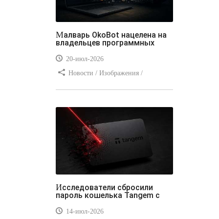
Малварь OkoBot нацелена на
владельцев программных
20-июл-2026
Новости / Изображения /
Преимущества стилей / Добавления
стилей / Типы носителей /
Самоучитель CSS / Линии и рамки /
Видео уроки / Заработок
Исследователи сбросили
пароль кошелька Tangem с
14-июл-2026