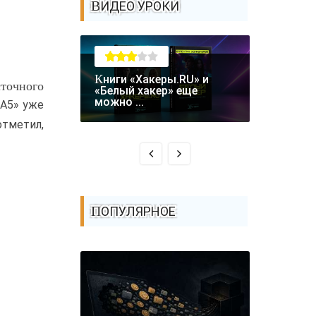
ВИДЕО УРОКИ
Книги «Хакеры.RU» и
точного
Крупная уязвимость в
«Белый хакер» еще
биткоин-
можно ...
-А5» уже
Coldcard: .
отметил,
ПОПУЛЯРНОЕ