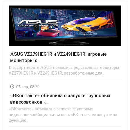
ASUS VZ279HEG1R и VZ249HEG1R: игровые
мониторы с..
В ассортименте ASUS появились родственные мониторы
VZ279HEG1R и VZ249HEG1R, разработанные для..
07-апр, 08:39
«ВКонтакте» объявила о запуске групповых
видеозвонков -..
«ВКонтакте» объявила о запуске групповых
видеозвонковСоциальная сеть «ВКонтакте» запустила
функцию..