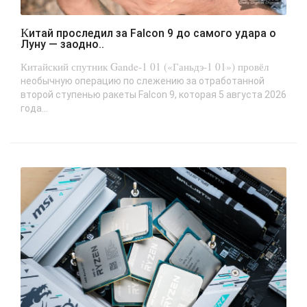
Китай проследил за Falcon 9 до самого удара о
Луну — заодно..
Китайский спутник Gande-1 01 («Ганьдэ-1 01») провёл
необычную операцию по слежению за отработанной
второй ступенью ракеты Falcon 9, которая 5 августа 2026
года...