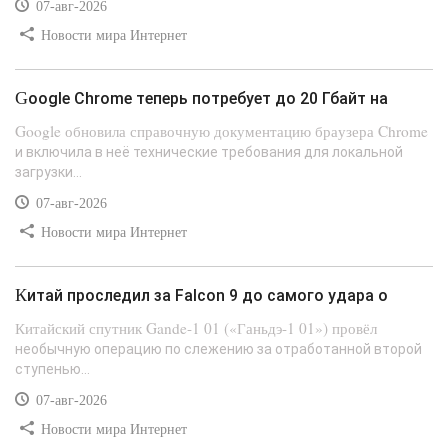
07-авг-2026
Новости мира Интернет
Google Chrome теперь потребует до 20 Гбайт на
Google обновила справочную документацию браузера Chrome
и включила в неё технические требования для локальной
загрузки...
07-авг-2026
Новости мира Интернет
Китай проследил за Falcon 9 до самого удара о
Китайский спутник Gande-1 01 («Ганьдэ-1 01») провёл
необычную операцию по слежению за отработанной второй
ступенью...
07-авг-2026
Новости мира Интернет