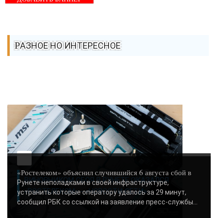
РАЗНОЕ НО ИНТЕРЕСНОЕ
«Ростелеком» объяснил случившийся 6 августа сбой в
ВИНОВНИКОМ СБОЯ В РУНЕТЕ ОКАЗАЛСЯ
Рунете неполадками в своей инфраструктуре,
«РОСТЕЛЕКОМ» - «НОВОСТИ СЕТИ»..
устранить которые оператору удалось за 29 минут,
сообщил РБК со ссылкой на заявление пресс-службы...