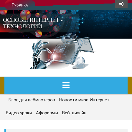
Рубрика
ОСНОВЫ ИНТЕРНЕТ -
ТЕХНОЛОГИЙ.
Блог для вебмастеров
Новости мира Интернет
ГЛАВНАЯ
Видео уроки
Афоризмы
Веб-дизайн
СЕГОДНЯ
НОВОСТИ