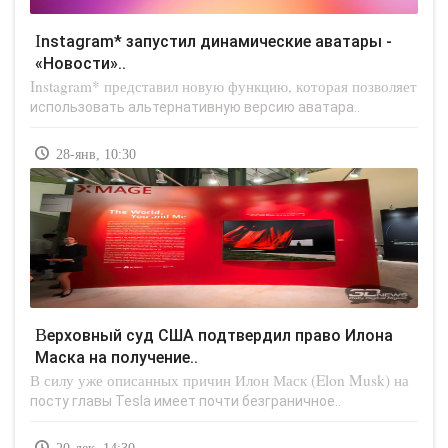
Instagram* запустил динамические аватары -
«Новости»..
Instagram* представил новую функцию, которая позволяет
использовать альтернативную версию аватара..
28-янв, 10:30
Верховный суд США подтвердил право Илона
Маска на получение..
В силу уже описанных причин Илон Маск (Elon Musk) на
посту главы Tesla имеет почти безграничное..