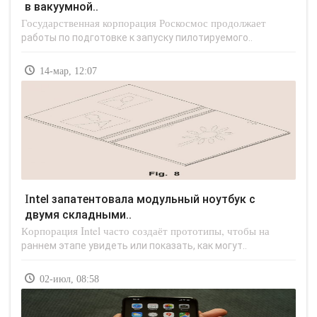
в вакуумной..
Государственная корпорация Роскосмос продолжает
работы по подготовке к запуску пилотируемого..
14-мар, 12:07
Intel запатентовала модульный ноутбук с
двумя складными..
Корпорация Intel часто создаёт прототипы, чтобы на
раннем этапе увидеть или показать, как могут..
02-июл, 08:58