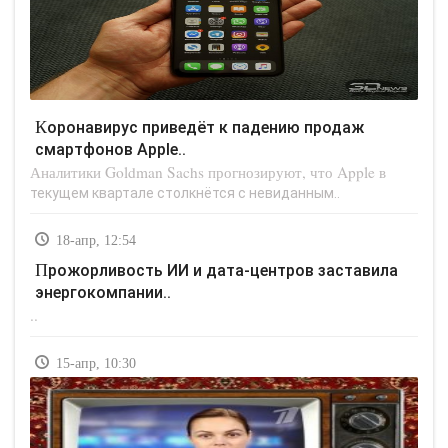
Коронавирус приведёт к падению продаж
смартфонов Apple..
Аналитики Goldman Sachs прогнозируют, что Apple в
текущем квартале столкнётся с невиданным..
18-апр, 12:54
Прожорливость ИИ и дата-центров заставила
энергокомпании..
..
15-апр, 10:30