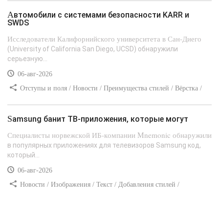
Автомобили с системами безопасности KARR и
SWDS
Исследователи Калифорнийского университета в Сан-Диего
(University of California San Diego, UCSD) обнаружили
серьезную...
06-авг-2026
Отступы и поля / Новости / Преимущества стилей / Вёрстка /
Сайтостроение / Линии и рамки / Текст / Заработок / Самоучитель
CSS
Samsung банит ТВ-приложения, которые могут
Специалисты норвежской ИБ-компании Mnemonic обнаружили
в популярных приложениях для телевизоров Samsung код,
который...
06-авг-2026
Новости / Изображения / Текст / Добавления стилей /
Преимущества стилей / Самоучитель CSS