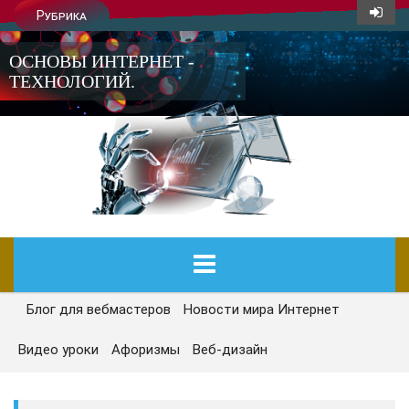
Рубрика
ОСНОВЫ ИНТЕРНЕТ -
ТЕХНОЛОГИЙ.
Блог для вебмастеров
Новости мира Интернет
ГЛАВНАЯ
Видео уроки
Афоризмы
Веб-дизайн
СЕГОДНЯ
НОВОСТИ