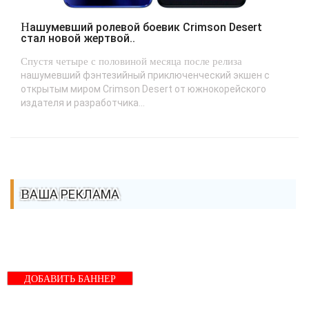
Нашумевший ролевой боевик Crimson Desert
стал новой жертвой..
Спустя четыре с половиной месяца после релиза
нашумевший фэнтезийный приключенческий экшен с
открытым миром Crimson Desert от южнокорейского
издателя и разработчика...
ВАША РЕКЛАМА
ДОБАВИТЬ БАННЕР