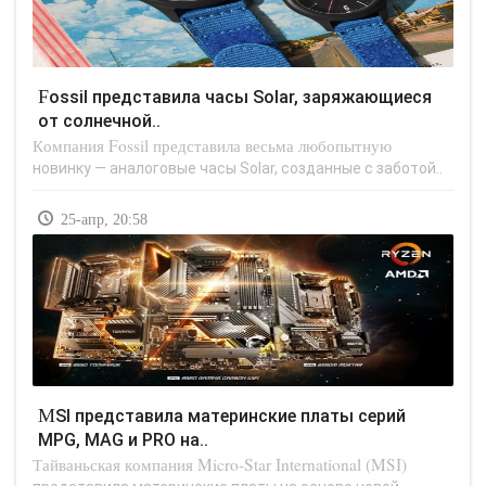
Fossil представила часы Solar, заряжающиеся
от солнечной..
Компания Fossil представила весьма любопытную
новинку — аналоговые часы Solar, созданные с заботой..
25-апр, 20:58
MSI представила материнские платы серий
MPG, MAG и PRO на..
Тайваньская компания Micro-Star International (MSI)