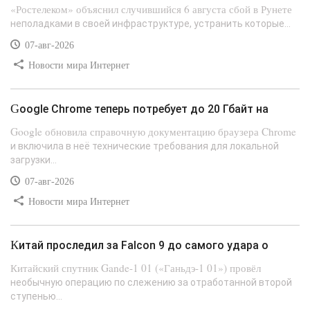
«Ростелеком» объяснил случившийся 6 августа сбой в Рунете
неполадками в своей инфраструктуре, устранить которые...
07-авг-2026
Новости мира Интернет
Google Chrome теперь потребует до 20 Гбайт на
Google обновила справочную документацию браузера Chrome
и включила в неё технические требования для локальной
загрузки...
07-авг-2026
Новости мира Интернет
Китай проследил за Falcon 9 до самого удара о
Китайский спутник Gande-1 01 («Ганьдэ-1 01») провёл
необычную операцию по слежению за отработанной второй
ступенью...