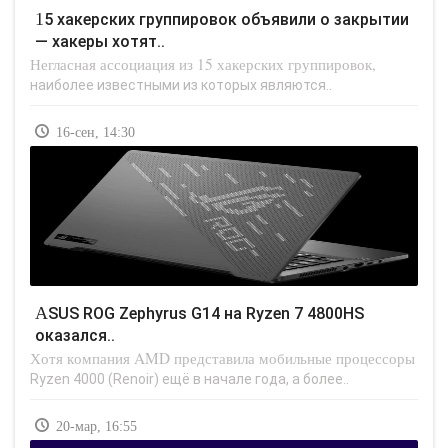
15 хакерских группировок объявили о закрытии
— хакеры хотят..
Негласная ассоциация из 15 хакерских группировок,
наиболее известными из которых являются..
16-сен, 14:30
ASUS ROG Zephyrus G14 на Ryzen 7 4800HS
оказался..
Хотя компания AMD представила мобильные процессоры
Ryzen 4000 (Renoir) ещё в начале года, а более..
20-мар, 16:55