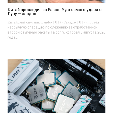
Китай проследил за Falcon 9 до самого удара о
Луну — заодно..
Китайский спутник Gande-1 01 («Ганьдэ-1 01») провёл
необычную операцию по слежению за отработанной
второй ступенью ракеты Falcon 9, которая 5 августа 2026
года...