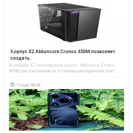
Корпус X2 Abkoncore Cronos 450M позволяет
создать..
Компания X2 анонсировала корпус Abkoncore Cronos
450M, рассчитанный на установку материнских плат..
13-мая, 08:48