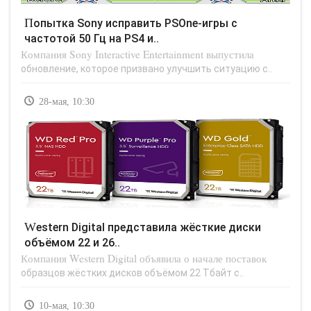
Попытка Sony исправить PSOne-игры с
частотой 50 Гц на PS4 и..
Компания Sony Interactive Entertainment выпустила
обновление, которое призвано улучшить ситуацию с..
28-мая, 10:30
Western Digital представила жёсткие диски
объёмом 22 и 26..
Компания Western Digital объявила о начале поставок
образцов жёстких дисков объёмом 22 Тбайт с..
10-мая, 10:30