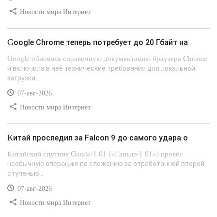
Новости мира Интернет
Google Chrome теперь потребует до 20 Гбайт на
Google обновила справочную документацию браузера Chrome
и включила в неё технические требования для локальной
загрузки...
07-авг-2026
Новости мира Интернет
Китай проследил за Falcon 9 до самого удара о
Китайский спутник Gande-1 01 («Ганьдэ-1 01») провёл
необычную операцию по слежению за отработанной второй
ступенью...
07-авг-2026
Новости мира Интернет