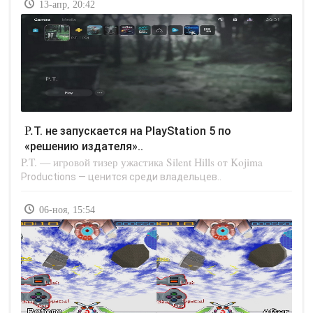
13-апр, 20:42
P.T. не запускается на PlayStation 5 по
«решению издателя»..
P.T. — игровой тизер ужастика Silent Hills от Kojima
Productions — ценится среди владельцев..
06-ноя, 15:54