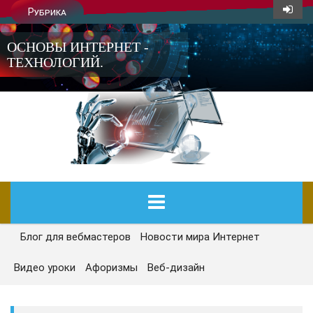
Рубрика
ОСНОВЫ ИНТЕРНЕТ -
ТЕХНОЛОГИЙ.
Блог для вебмастеров
Новости мира Интернет
ГЛАВНАЯ
Видео уроки
Афоризмы
Веб-дизайн
СЕГОДНЯ
НОВОСТИ