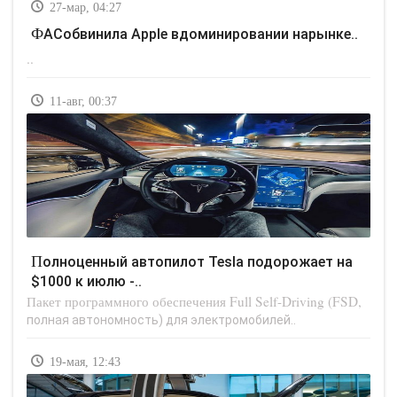
27-мар, 04:27
ФАСобвинила Apple вдоминировании нарынке..
..
11-авг, 00:37
Полноценный автопилот Tesla подорожает на
$1000 к июлю -..
Пакет программного обеспечения Full Self-Driving (FSD,
полная автономность) для электромобилей..
19-мая, 12:43