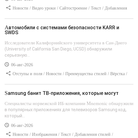
Новости / Видео уроки / Сайтостроение / Текст / Добавления
стилей
Автомобили с системами безопасности KARR и
SWDS
Исследователи Калифорнийского университета в Сан-Диего
(University of California San Diego, UCSD) обнаружили
серьезную...
06-авг-2026
Отступы и поля / Новости / Преимущества стилей / Вёрстка /
Сайтостроение / Линии и рамки / Текст / Заработок / Самоучитель
CSS
Samsung банит ТВ-приложения, которые могут
Специалисты норвежской ИБ-компании Mnemonic обнаружили
в популярных приложениях для телевизоров Samsung код,
который...
06-авг-2026
Новости / Изображения / Текст / Добавления стилей /