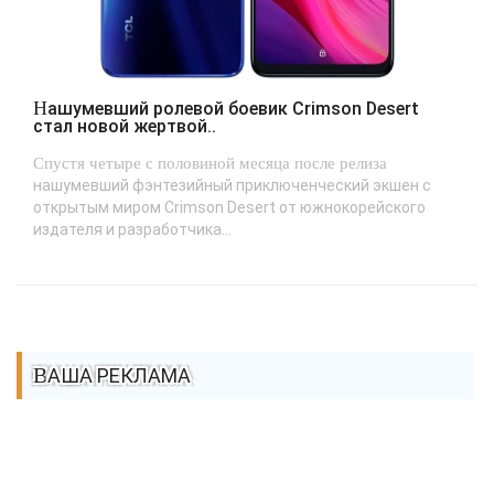
Нашумевший ролевой боевик Crimson Desert
стал новой жертвой..
Спустя четыре с половиной месяца после релиза
нашумевший фэнтезийный приключенческий экшен с
открытым миром Crimson Desert от южнокорейского
издателя и разработчика...
ВАША РЕКЛАМА