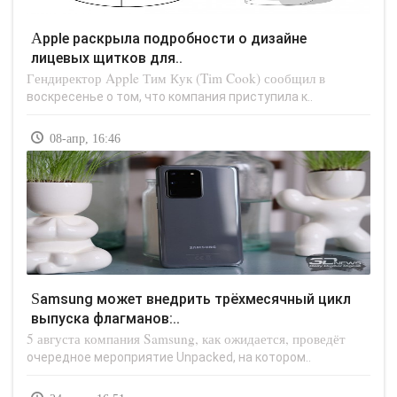
Apple раскрыла подробности о дизайне
лицевых щитков для..
Гендиректор Apple Тим Кук (Tim Cook) сообщил в
воскресенье о том, что компания приступила к..
08-апр, 16:46
Samsung может внедрить трёхмесячный цикл
выпуска флагманов:..
5 августа компания Samsung, как ожидается, проведёт
очередное мероприятие Unpacked, на котором..