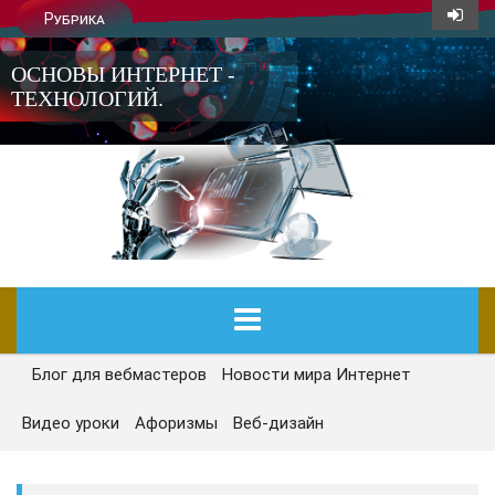
Рубрика
ОСНОВЫ ИНТЕРНЕТ -
ТЕХНОЛОГИЙ.
Блог для вебмастеров
Новости мира Интернет
ГЛАВНАЯ
Видео уроки
Афоризмы
Веб-дизайн
СЕГОДНЯ
НОВОСТИ