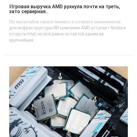
Игровая выручка AMD рухнула почти на треть,
зато серверная..
По масштабам своего бизнеса в сегменте компонентов
для инфраструктуры ИИ компания AMD уступает Nvidia и
отчасти Intel, но всё равно остаётся одним из
крупнейших...