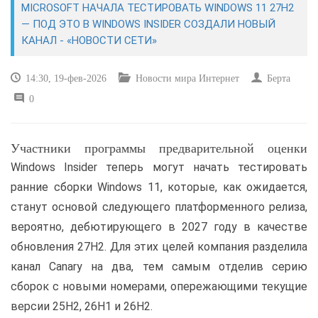
MICROSOFT НАЧАЛА ТЕСТИРОВАТЬ WINDOWS 11 27H2
— ПОД ЭТО В WINDOWS INSIDER СОЗДАЛИ НОВЫЙ
САЙТОСТРОЕНИЕ
КАНАЛ - «НОВОСТИ СЕТИ»
РЕМОНТ И СОВЕТЫ
14:30, 19-фев-2026
Новости мира Интернет
Берта
0
ИНТЕРНЕТ И СВЯЗЬ
УЧЕБНИК CSS
Участники программы предварительной оценки
Windows Insider теперь могут начать тестировать
ранние сборки Windows 11, которые, как ожидается,
станут основой следующего платформенного релиза,
вероятно, дебютирующего в 2027 году в качестве
обновления 27H2. Для этих целей компания разделила
канал Canary на два, тем самым отделив серию
сборок с новыми номерами, опережающими текущие
версии 25H2, 26H1 и 26H2.