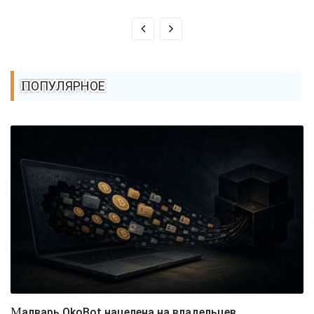
ПОПУЛЯРНОЕ
Малварь OkoBot нацелена на владельцев