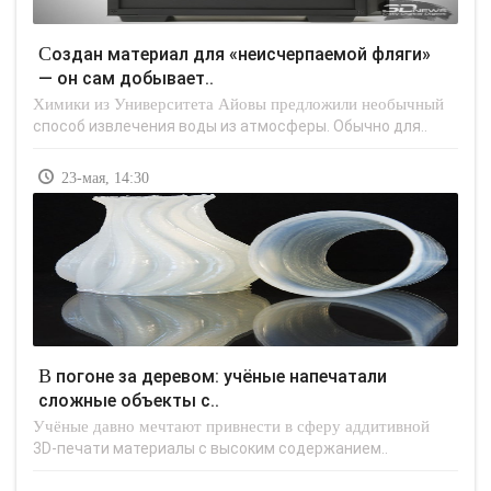
Создан материал для «неисчерпаемой фляги»
— он сам добывает..
Химики из Университета Айовы предложили необычный
способ извлечения воды из атмосферы. Обычно для..
23-мая, 14:30
В погоне за деревом: учёные напечатали
сложные объекты с..
Учёные давно мечтают привнести в сферу аддитивной
3D-печати материалы с высоким содержанием..