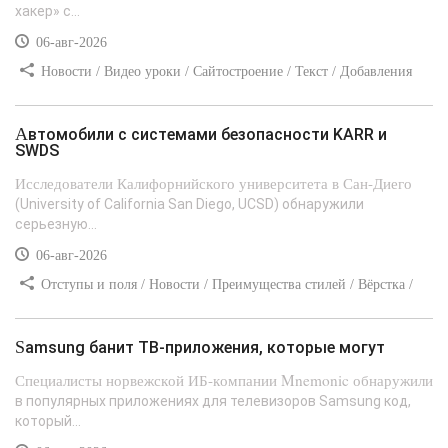
хакер» с...
06-авг-2026
Новости / Видео уроки / Сайтостроение / Текст / Добавления
стилей
Автомобили с системами безопасности KARR и
SWDS
Исследователи Калифорнийского университета в Сан-Диего
(University of California San Diego, UCSD) обнаружили
серьезную...
06-авг-2026
Отступы и поля / Новости / Преимущества стилей / Вёрстка /
Сайтостроение / Линии и рамки / Текст / Заработок / Самоучитель
CSS
Samsung банит ТВ-приложения, которые могут
Специалисты норвежской ИБ-компании Mnemonic обнаружили
в популярных приложениях для телевизоров Samsung код,
который...