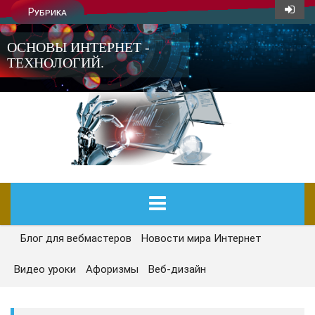
Рубрика
ОСНОВЫ ИНТЕРНЕТ -
ТЕХНОЛОГИЙ.
Блог для вебмастеров
Новости мира Интернет
ГЛАВНАЯ
Видео уроки
Афоризмы
Веб-дизайн
СЕГОДНЯ
НОВОСТИ