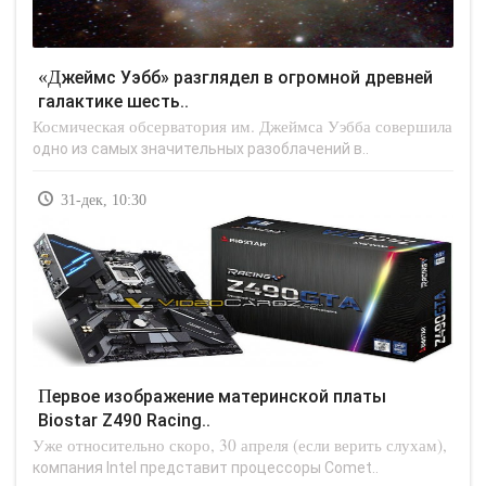
«Джеймс Уэбб» разглядел в огромной древней
галактике шесть..
Космическая обсерватория им. Джеймса Уэбба совершила
одно из самых значительных разоблачений в..
31-дек, 10:30
Первое изображение материнской платы
Biostar Z490 Racing..
Уже относительно скоро, 30 апреля (если верить слухам),
компания Intel представит процессоры Comet..