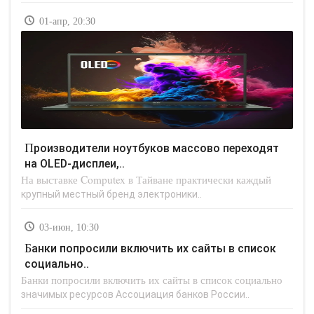
01-апр, 20:30
Производители ноутбуков массово переходят
на OLED-дисплеи,..
На выставке Computex в Тайване практически каждый
крупный местный бренд электроники..
03-июн, 10:30
Банки попросили включить их сайты в список
социально..
Банки попросили включить их сайты в список социально
значимых ресурсов Ассоциация банков России..