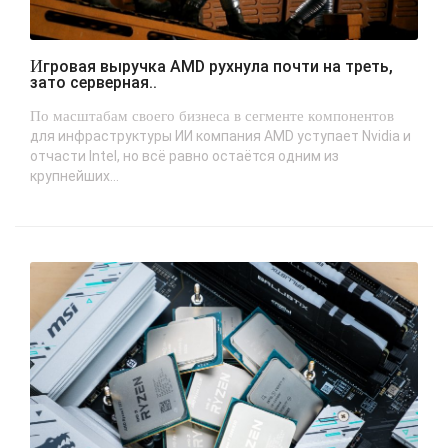
Игровая выручка AMD рухнула почти на треть,
зато серверная..
По масштабам своего бизнеса в сегменте компонентов
для инфраструктуры ИИ компания AMD уступает Nvidia и
отчасти Intel, но всё равно остаётся одним из
крупнейших...