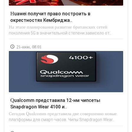
Huawei получит право построить в
окрестностях Кембриджа..
На этапе планирования развитие британских сетей
поколения 5G в значительной степени зависело от..
21-июн, 08:01
Qualcomm представила 12-нм чипсеты
Snapdragon Wear 4100 и..
Сегодня Qualcomm представила две совершенно новые
платформы для смарт-часов. Чипы Snapdragon Wear..