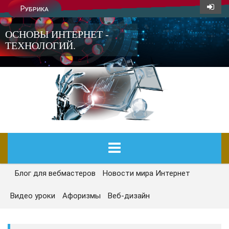
Рубрика
ОСНОВЫ ИНТЕРНЕТ -
ТЕХНОЛОГИЙ.
Блог для вебмастеров
Новости мира Интернет
ГЛАВНАЯ
Видео уроки
Афоризмы
Веб-дизайн
СЕГОДНЯ
НОВОСТИ