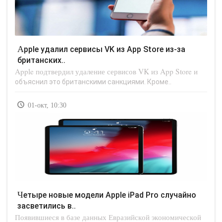
Apple удалил сервисы VK из App Store из-за
британских..
Apple подтвердил удаление сервисов VK из App Store и
объяснил это британскими санкциями. Кроме..
01-окт, 10:30
Четыре новые модели Apple iPad Pro случайно
засветились в..
Появившиеся в базе данных Евразийской экономической