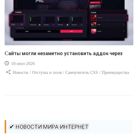
Сайты могли незаметно установить аддон через
10-июл-2026
Новости / Отступы и поля / Самоучитель CSS / Преимущества
стилей / Ссылки / Сайтостроение / Видео уроки / Добавления
стилей / Линии и рамки / Изображения / CSS3
✔ НОВОСТИ МИРА ИНТЕРНЕТ