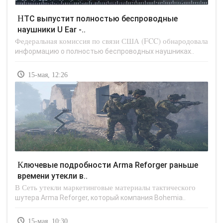
HTC выпустит полностью беспроводные
наушники U Ear -..
Федеральная комиссия по связи США (FCC) обнародовала
информацию о полностью беспроводных наушниках..
15-мая, 12:26
Ключевые подробности Arma Reforger раньше
времени утекли в..
В Сеть утекли маркетинговые материалы тактического
шутера Arma Reforger, который компания Bohemia..
15-мая, 10:30