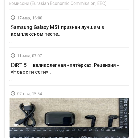
комиссии (Eurasian Economic Commission, EEC)..
17-мар, 16:00
Samsung Galaxy M51 признан лучшим в
комплексном тесте..
..
11-мая, 07:07
DiRT 5 — великолепная «пятёрка». Рецензия -
«Новости сети»..
..
07-ноя, 15:54