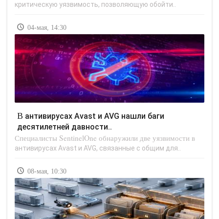
критическую уязвимость, позволяющую обойти..
04-мая, 14:30
В антивирусах Avast и AVG нашли баги
десятилетней давности..
Специалисты SentinelOne обнаружили две уязвимости в
антивирусах Avast и AVG, связанные с общим для..
08-мая, 10:30