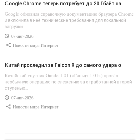
Google Chrome теперь потребует до 20 Гбайт на
Google обновила справочную документацию браузера Chrome
и включила в неё технические требования для локальной
загрузки...
07-авг-2026
Новости мира Интернет
Китай проследил за Falcon 9 до самого удара о
Китайский спутник Gande-1 01 («Ганьдэ-1 01») провёл
необычную операцию по слежению за отработанной второй
ступенью...
07-авг-2026
Новости мира Интернет