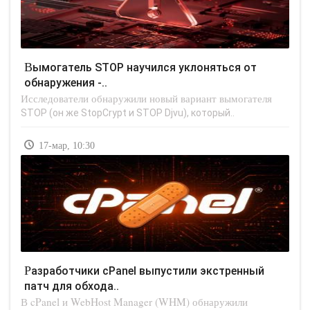
Вымогатель STOP научился уклоняться от
обнаружения -..
Исследователи обнаружили новый вариант вымогателя
STOP (он же StopCrypt и STOP Djvu), который..
17-мар, 10:30
Разработчики cPanel выпустили экстренный
патч для обхода..
В cPanel и WebHost Manager (WHM) обнаружили