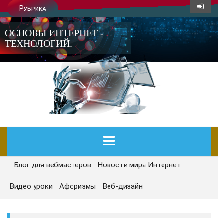
Рубрика
ОСНОВЫ ИНТЕРНЕТ -
ТЕХНОЛОГИЙ.
Блог для вебмастеров
Новости мира Интернет
ГЛАВНАЯ
Видео уроки
Афоризмы
Веб-дизайн
СЕГОДНЯ
НОВОСТИ