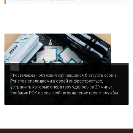
«Ростелеком» объяснил случившийся 6 августа сбой в
ВИНОВНИКОМ СБОЯ В РУНЕТЕ ОКАЗАЛСЯ
Рунете неполадками в своей инфраструктуре,
«РОСТЕЛЕКОМ» - «НОВОСТИ СЕТИ»..
устранить которые оператору удалось за 29 минут,
сообщил РБК со ссылкой на заявление пресс-службы...