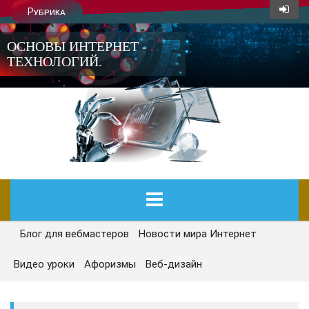
Рубрика
ОСНОВЫ ИНТЕРНЕТ -
ТЕХНОЛОГИЙ.
Блог для вебмастеров
Новости мира Интернет
ГЛАВНАЯ
Видео уроки
Афоризмы
Веб-дизайн
СЕГОДНЯ
НОВОСТИ