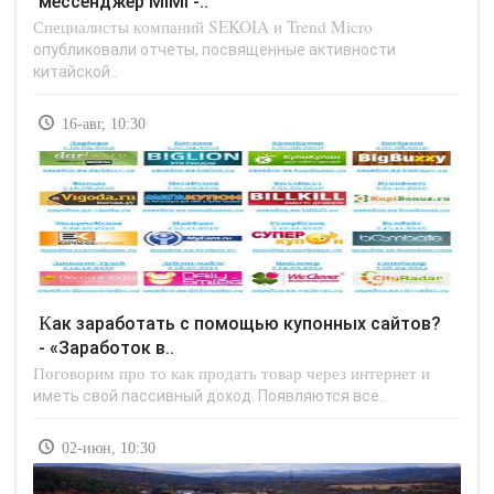
мессенджер MiMi -..
Специалисты компаний SEKOIA и Trend Micro
опубликовали отчеты, посвященные активности
китайской..
16-авг, 10:30
Как заработать с помощью купонных сайтов?
- «Заработок в..
Поговорим про то как продать товар через интернет и
иметь свой пассивный доход. Появляются все..
02-июн, 10:30