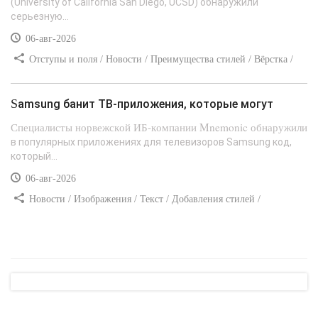
(University of California San Diego, UCSD) обнаружили
серьезную...
06-авг-2026
Отступы и поля / Новости / Преимущества стилей / Вёрстка /
Сайтостроение / Линии и рамки / Текст / Заработок / Самоучитель
CSS
Samsung банит ТВ-приложения, которые могут
Специалисты норвежской ИБ-компании Mnemonic обнаружили
в популярных приложениях для телевизоров Samsung код,
который...
06-авг-2026
Новости / Изображения / Текст / Добавления стилей /
Преимущества стилей / Самоучитель CSS