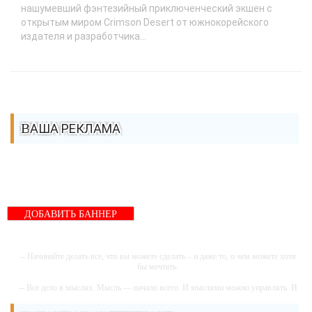
нашумевший фэнтезийный приключенческий экшен с
открытым миром Crimson Desert от южнокорейского
издателя и разработчика...
ВАША РЕКЛАМА
ДОБАВИТЬ БАННЕР
-- Начинайте делать все, что вы можете сделать – и даже то, о чем можете хотя
бы мечтать.
-- Все дело в мыслях. Мысль — начало всего. И мыслями можно управлять. И
поэтому главное дело совершенствования: работать над мыслями.