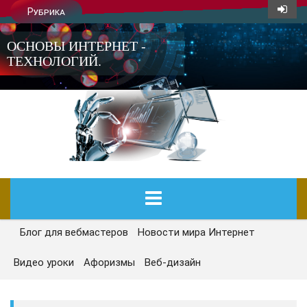
Рубрика
ОСНОВЫ ИНТЕРНЕТ -
ТЕХНОЛОГИЙ.
Блог для вебмастеров
Новости мира Интернет
ГЛАВНАЯ
Видео уроки
Афоризмы
Веб-дизайн
СЕГОДНЯ
НОВОСТИ