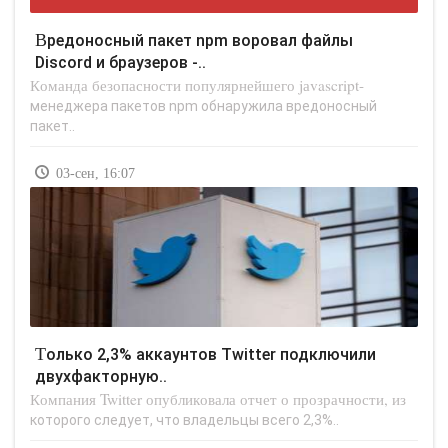
Вредоносный пакет npm воровал файлы
Discord и браузеров -..
Команда безопасности популярнейшего jаvascript-
менеджера пакетов npm обнаружила вредоносный
пакет..
03-сен, 16:07
Только 2,3% аккаунтов Twitter подключили
двухфакторную..
Компания Twitter опубликовала отчет о прозрачности, из
которого следует, что владельцы всего 2,3%..