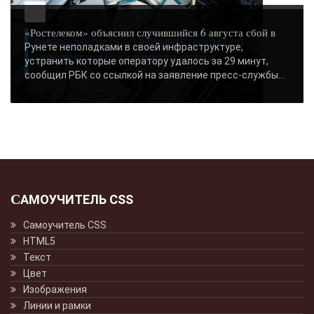
«Ростелеком» объяснил случившийся 6 августа сбой в
ВИНОВНИКОМ СБОЯ В РУНЕТЕ ОКАЗАЛСЯ
Рунете неполадками в своей инфраструктуре,
«РОСТЕЛЕКОМ» - «НОВОСТИ СЕТИ»..
устранить которые оператору удалось за 29 минут,
сообщил РБК со ссылкой на заявление пресс-службы...
САМОУЧИТЕЛЬ CSS
Самоучитель CSS
HTML5
Текст
Цвет
Изображения
Линии и рамки