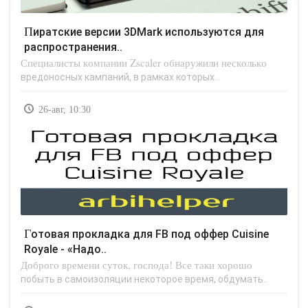
Пиратские версии 3DMark используются для
распространения..
Специалисты компании Zscaler обнаружили несколько
вредоносных кампаний, в рамках которых..
26-авг, 10:30
Готовая прокладка для FB под оффер Cuisine
Royale - «Надо..
Доброго времени суток, господа! Все таки хорошо
побыть в самоизоляции некоторое время, обдумать..