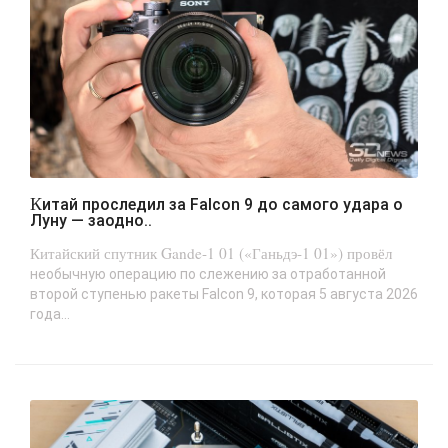
Китай проследил за Falcon 9 до самого удара о
Луну — заодно..
Китайский спутник Gande-1 01 («Ганьдэ-1 01») провёл
необычную операцию по слежению за отработанной
второй ступенью ракеты Falcon 9, которая 5 августа 2026
года...