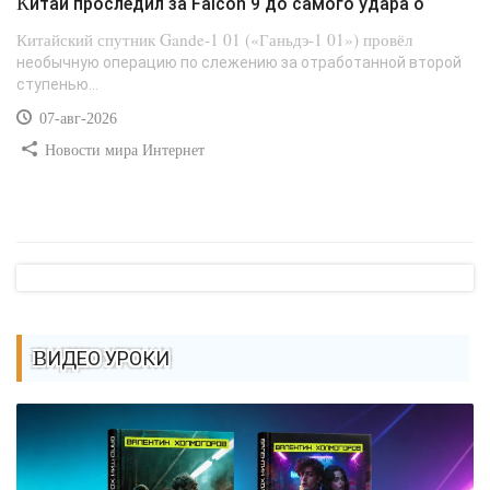
Китай проследил за Falcon 9 до самого удара о
Китайский спутник Gande-1 01 («Ганьдэ-1 01») провёл
необычную операцию по слежению за отработанной второй
ступенью...
07-авг-2026
Новости мира Интернет
ВИДЕО УРОКИ