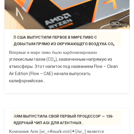
В США ВЫПУСТИЛИ ПЕРВОЕ В МИРЕ ПИВО С
ДОБЫТЫМ ПРЯМО ИЗ ОКРУЖАЮЩЕГО ВОЗДУХА CO₂
-..
Впервые в мире пиво было карбонизировано
углекислым газом (CO₂), захваченным напрямую из
атмосферы. Этот напиток под названием Flow – Clean
Air Edition (Flow – CAE) начала выпускать
калифорнийская...
ARM ВЫПУСТИЛА СВОЙ ПЕРВЫЙ ПРОЦЕССОР — 136-
ЯДЕРНЫЙ ЧИП AGI ДЛЯ АГЕНТНЫХ..
Компания Arm [ur_=#mark-extr]✴[/ur_] является