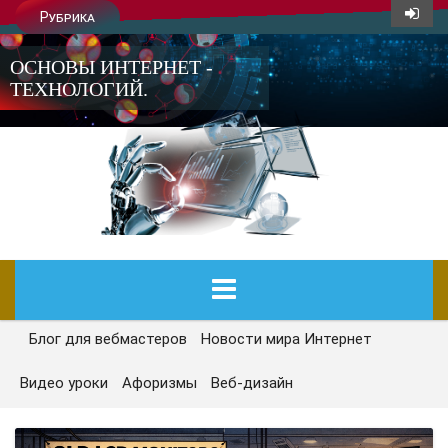
Рубрика
ОСНОВЫ ИНТЕРНЕТ -
ТЕХНОЛОГИЙ.
Блог для вебмастеров
Новости мира Интернет
ГЛАВНАЯ
Видео уроки
Афоризмы
Веб-дизайн
СЕГОДНЯ
НОВОСТИ