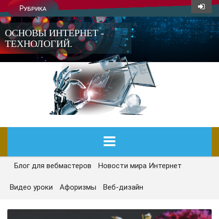
Рубрика
ОСНОВЫ ИНТЕРНЕТ -
ТЕХНОЛОГИЙ.
Блог для вебмастеров
Новости мира Интернет
ГЛАВНАЯ
Видео уроки
Афоризмы
Веб-дизайн
СЕГОДНЯ
НОВОСТИ