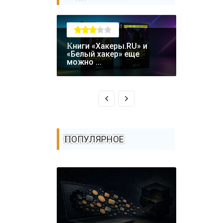
Книги «Хакеры.RU» и
Крупная уязвимость в
«Белый хакер» еще
биткоин-
можно ...
Coldcard: .
ПОПУЛЯРНОЕ