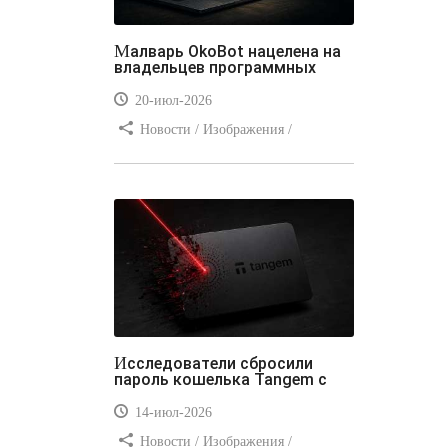
Малварь OkoBot нацелена на
владельцев программных
20-июл-2026
Новости / Изображения /
Преимущества стилей / Добавления
стилей / Типы носителей /
Самоучитель CSS / Линии и рамки /
Видео уроки / Заработок
Исследователи сбросили
пароль кошелька Tangem с
14-июл-2026
Новости / Изображения /