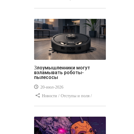
Отступы и поля / Преимущества
стилей / Линии и рамки / Заработок
/ Вёрстка / Видео уроки
Злоумышленники могут
взламывать роботы-
пылесосы
20-июл-2026
Новости / Отступы и поля /
Преимущества стилей / Заработок /
Изображения / Блог для вебмастеров
/ Текст / Цвет / Видео уроки