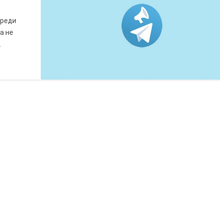
среди
а не
.