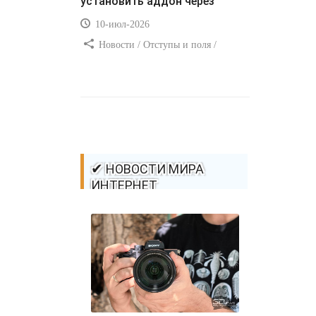
установить аддон через
10-июл-2026
Новости / Отступы и поля /
Самоучитель CSS / Преимущества
стилей / Ссылки / Сайтостроение /
Видео уроки / Добавления стилей /
Линии и рамки / Изображения /
CSS3
✔ НОВОСТИ МИРА
ИНТЕРНЕТ