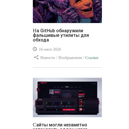
На GitHub обнаружили
фальшивые утилиты для
обхода
16-июл-2026
Новости / Изображения /
Ссылки
/ Преимущества стилей / Видео
уроки
Сайты могли незаметно