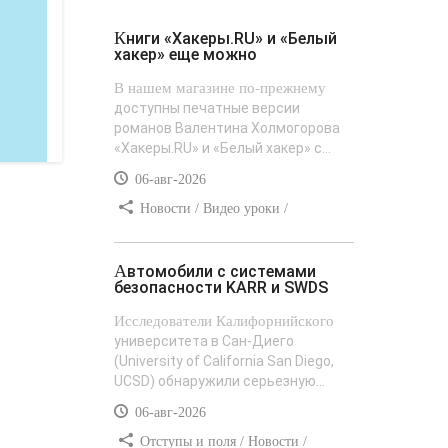
Книги «Хакеры.RU» и «Белый
хакер» еще можно
В нашем магазине по-прежнему
доступны печатные версии
романов Валентина Холмогорова
«Хакеры.RU» и «Белый хакер» с...
06-авг-2026
Новости / Видео уроки /
Сайтостроение / Текст / Добавления
стилей
Автомобили с системами
безопасности KARR и SWDS
Исследователи Калифорнийского
университета в Сан-Диего
(University of California San Diego,
UCSD) обнаружили серьезную...
06-авг-2026
Отступы и поля / Новости /