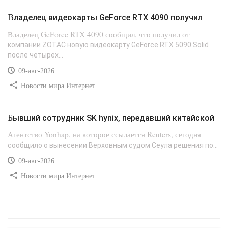
Владелец видеокарты GeForce RTX 4090 получил
Владелец GeForce RTX 4090 сообщил, что получил от
компании ZOTAC новую видеокарту GeForce RTX 5090 Solid
после четырёх...
09-авг-2026
Новости мира Интернет
Бывший сотрудник SK hynix, передавший китайской
Агентство Yonhap, на которое ссылается Reuters, сегодня
сообщило о вынесении Верховным судом Сеула решения по...
09-авг-2026
Новости мира Интернет