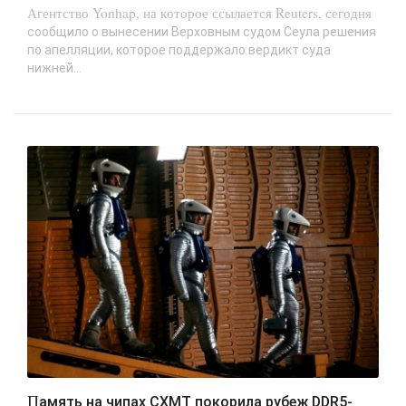
Агентство Yonhap, на которое ссылается Reuters, сегодня
сообщило о вынесении Верховным судом Сеула решения
по апелляции, которое поддержало вердикт суда
нижней...
Память на чипах CXMT покорила рубеж DDR5-