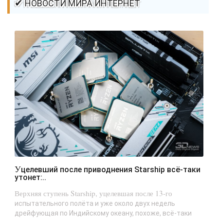
✔ НОВОСТИ МИРА ИНТЕРНЕТ
Уцелевший после приводнения Starship всё-таки
утонет:..
Верхняя ступень Starship, уцелевшая после 13-го
испытательного полёта и уже около двух недель
дрейфующая по Индийскому океану, похоже, всё-таки