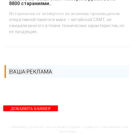
8800 стараниями..
Исторически от четвёртого по величине производителя
оперативной памяти в мире — китайской CXMT, не
ожидали многого в плане технических характеристик, но
её продукция...
ВАША РЕКЛАМА
ДОБАВИТЬ БАННЕР
-- Начинайте делать все, что вы можете сделать – и даже то, о чем можете хотя
бы мечтать.