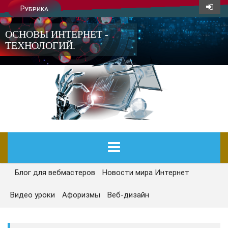
Рубрика
ОСНОВЫ ИНТЕРНЕТ -
ТЕХНОЛОГИЙ.
Блог для вебмастеров
Новости мира Интернет
ГЛАВНАЯ
Видео уроки
Афоризмы
Веб-дизайн
СЕГОДНЯ
НОВОСТИ