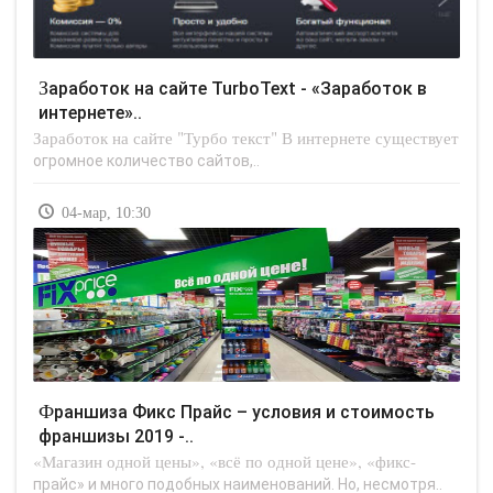
Заработок на сайте TurboText - «Заработок в
интернете»..
Заработок на сайте "Турбо текст" В интернете существует
огромное количество сайтов,..
04-мар, 10:30
Франшиза Фикс Прайс – условия и стоимость
франшизы 2019 -..
«Магазин одной цены», «всё по одной цене», «фикс-
прайс» и много подобных наименований. Но, несмотря..