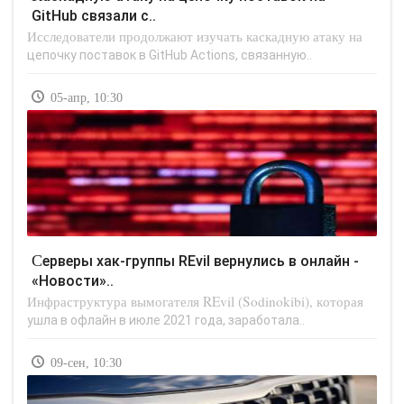
GitHub связали с..
Исследователи продолжают изучать каскадную атаку на
цепочку поставок в GitHub Actions, связанную..
05-апр, 10:30
Серверы хак-группы REvil вернулись в онлайн -
«Новости»..
Инфраструктура вымогателя REvil (Sodinokibi), которая
ушла в офлайн в июле 2021 года, заработала..
09-сен, 10:30