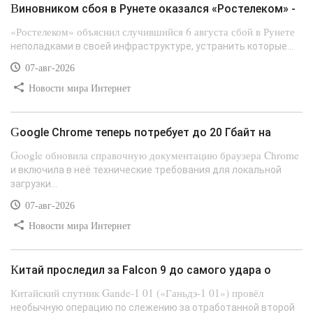
Виновником сбоя в Рунете оказался «Ростелеком» -
«Ростелеком» объяснил случившийся 6 августа сбой в Рунете
неполадками в своей инфраструктуре, устранить которые...
07-авг-2026
Новости мира Интернет
Google Chrome теперь потребует до 20 Гбайт на
Google обновила справочную документацию браузера Chrome
и включила в неё технические требования для локальной
загрузки...
07-авг-2026
Новости мира Интернет
Китай проследил за Falcon 9 до самого удара о
Китайский спутник Gande-1 01 («Ганьдэ-1 01») провёл
необычную операцию по слежению за отработанной второй