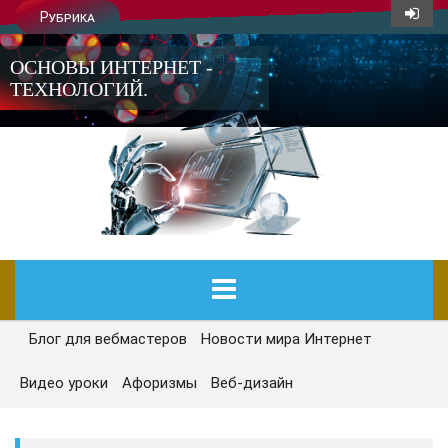
Рубрика
ОСНОВЫ ИНТЕРНЕТ -
ТЕХНОЛОГИЙ.
Блог для вебмастеров
Новости мира Интернет
ГЛАВНАЯ
Видео уроки
Афоризмы
Веб-дизайн
СЕГОДНЯ
НОВОСТИ