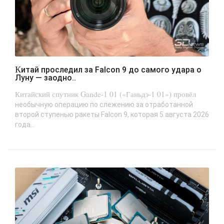
Китай проследил за Falcon 9 до самого удара о
Луну — заодно..
Китайский спутник Gande-1 01 («Ганьдэ-1 01») провёл
необычную операцию по слежению за отработанной
второй ступенью ракеты Falcon 9, которая 5 августа 2026
года...