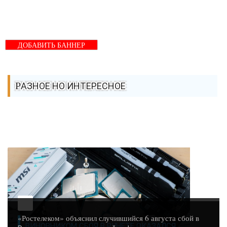
ДОБАВИТЬ БАННЕР
РАЗНОЕ НО ИНТЕРЕСНОЕ
«Ростелеком» объяснил случившийся 6 августа сбой в
ВИНОВНИКОМ СБОЯ В РУНЕТЕ ОКАЗАЛСЯ