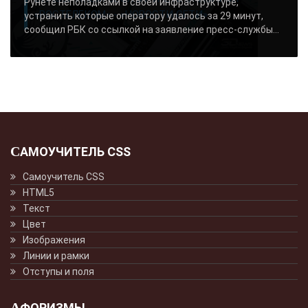
Рунете неполадками в своей инфраструктуре,
«РОСТЕЛЕКОМ» - «НОВОСТИ СЕТИ»..
устранить которые оператору удалось за 29 минут,
сообщил РБК со ссылкой на заявление пресс-службы...
САМОУЧИТЕЛЬ CSS
Самоучитель CSS
HTML5
Текст
Цвет
Изображения
Линии и рамки
Отступы и поля
АФОРИЗМЫ