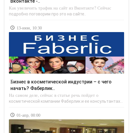
Вконтакте -..
Как увеличить трафик на сайт из Вконтакте? Сейчас
подробно поговорим про это на сайте..
13-июн, 10:30
Бизнес в косметической индустрии – с чего
начать? Фаберлик..
На самом деле, сейчас в статье речь пойдет о
косметической компании Фаберлик и ее консультантах...
01-апр, 00:00