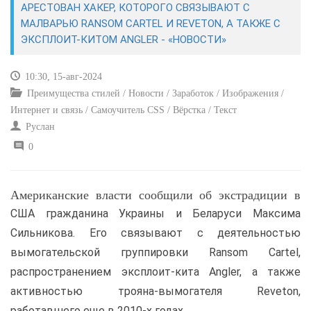
АРЕСТОВАН ХАКЕР, КОТОРОГО СВЯЗЫВАЮТ С
МАЛВАРЬЮ RANSOM CARTEL И REVETON, А ТАКЖЕ С
САЙТОСТРОЕНИЕ
ЭКСПЛОИТ-КИТОМ ANGLER - «НОВОСТИ»
РЕМОНТ И СОВЕТЫ
10:30, 15-авг-2024
Преимущества стилей / Новости / Заработок / Изображения /
ИНТЕРНЕТ И СВЯЗЬ
Интернет и связь / Самоучитель CSS / Вёрстка / Текст
Руслан
УЧЕБНИК CSS
0
Американские власти сообщили об экстрадиции в
США гражданина Украины и Беларуси Максима
Сильникова. Его связывают с деятельностью
вымогательской группировки Ransom Cartel,
распространением эксплоит-кита Angler, а также
активностью трояна-вымогателя Reveton,
работавшего еще в 2010-х годах.