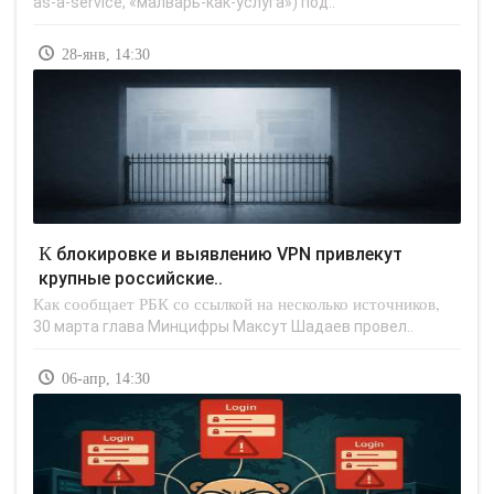
as-a-service, «малварь-как-услуга») под..
28-янв, 14:30
К блокировке и выявлению VPN привлекут
крупные российские..
Как сообщает РБК со ссылкой на несколько источников,
30 марта глава Минцифры Максут Шадаев провел..
06-апр, 14:30