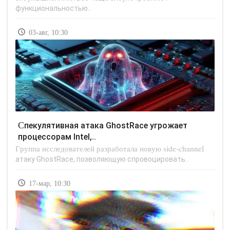
функциональностью..
03-авг, 10:30
Спекулятивная атака GhostRace угрожает
процессорам Intel,..
Группа исследователей разработала новую side-channel
атаку GhostRace, позволяющую спровоцировать..
17-мар, 10:30