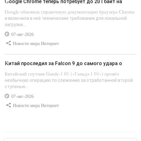
Google Chrome теперь потребует до 20 Гбайт на
Google обновила справочную документацию браузера Chrome
и включила в неё технические требования для локальной
загрузки...
07-авг-2026
Новости мира Интернет
Китай проследил за Falcon 9 до самого удара о
Китайский спутник Gande-1 01 («Ганьдэ-1 01») провёл
необычную операцию по слежению за отработанной второй
ступенью...
07-авг-2026
Новости мира Интернет