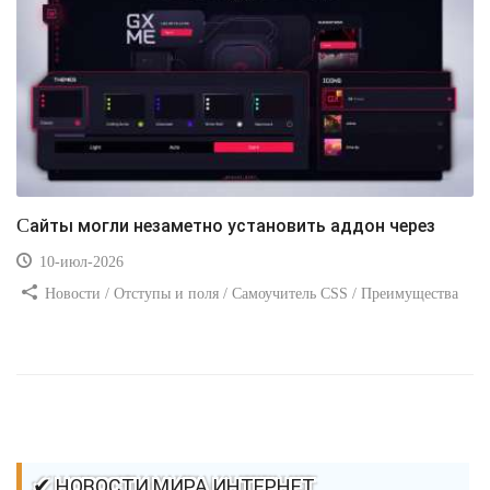
Сайты могли незаметно установить аддон через
10-июл-2026
Новости / Отступы и поля / Самоучитель CSS / Преимущества
стилей / Ссылки / Сайтостроение / Видео уроки / Добавления
стилей / Линии и рамки / Изображения / CSS3
✔ НОВОСТИ МИРА ИНТЕРНЕТ