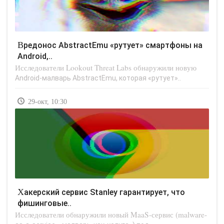
Вредонос AbstractEmu «рутует» смартфоны на
Android,..
Исследователи Lookout Threat Labs обнаружили новую
Android-малварь AbstractEmu, которая «рутует»..
29-окт, 10:30
Хакерский сервис Stanley гарантирует, что
фишинговые..
Исследователи обнаружили новый MaaS-сервис (malware-