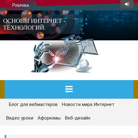
Рубрика
ОСНОВЫ ИНТЕРНЕТ -
ТЕХНОЛОГИЙ.
Блог для вебмастеров
Новости мира Интернет
ГЛАВНАЯ
Видео уроки
Афоризмы
Веб-дизайн
СЕГОДНЯ
НОВОСТИ