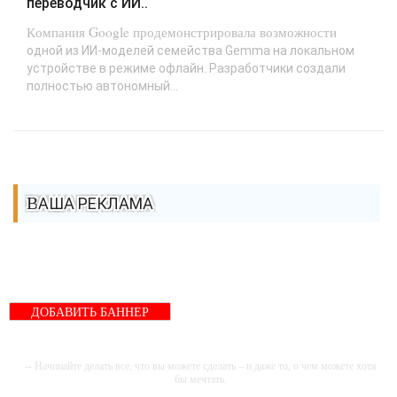
переводчик с ИИ..
Компания Google продемонстрировала возможности
одной из ИИ-моделей семейства Gemma на локальном
устройстве в режиме офлайн. Разработчики создали
полностью автономный...
ВАША РЕКЛАМА
ДОБАВИТЬ БАННЕР
-- Начинайте делать все, что вы можете сделать – и даже то, о чем можете хотя
бы мечтать.