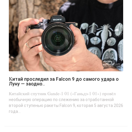
Китай проследил за Falcon 9 до самого удара о
Луну — заодно..
Китайский спутник Gande-1 01 («Ганьдэ-1 01») провёл
необычную операцию по слежению за отработанной
второй ступенью ракеты Falcon 9, которая 5 августа 2026
года...