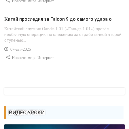
Новости мира Интернет
Китай проследил за Falcon 9 до самого удара о
Китайский спутник Gande-1 01 («Ганьдэ-1 01») провёл
необычную операцию по слежению за отработанной второй
ступенью...
07-авг-2026
Новости мира Интернет
ВИДЕО УРОКИ