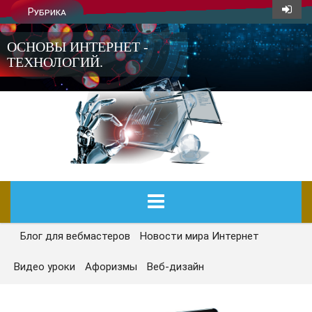
Рубрика
ОСНОВЫ ИНТЕРНЕТ -
ТЕХНОЛОГИЙ.
Блог для вебмастеров
Новости мира Интернет
ГЛАВНАЯ
Видео уроки
Афоризмы
Веб-дизайн
СЕГОДНЯ
НОВОСТИ