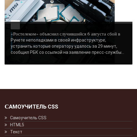
«Ростелеком» объяснил случившийся 6 августа сбой в
ВИНОВНИКОМ СБОЯ В РУНЕТЕ ОКАЗАЛСЯ
Рунете неполадками в своей инфраструктуре,
«РОСТЕЛЕКОМ» - «НОВОСТИ СЕТИ»..
устранить которые оператору удалось за 29 минут,
сообщил РБК со ссылкой на заявление пресс-службы...
САМОУЧИТЕЛЬ CSS
Самоучитель CSS
HTML5
Текст