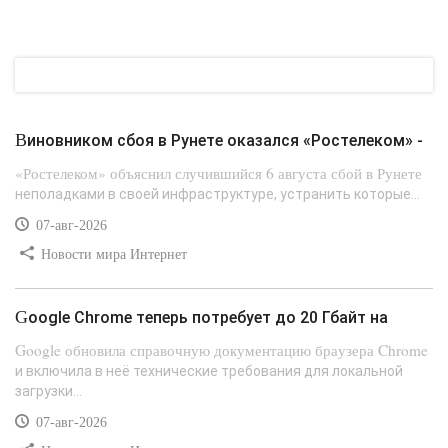
Виновником сбоя в Рунете оказался «Ростелеком» -
«Ростелеком» объяснил случившийся 6 августа сбой в Рунете
неполадками в своей инфраструктуре, устранить которые...
07-авг-2026
Новости мира Интернет
Google Chrome теперь потребует до 20 Гбайт на
Google обновила справочную документацию браузера Chrome
и включила в неё технические требования для локальной
загрузки...
07-авг-2026