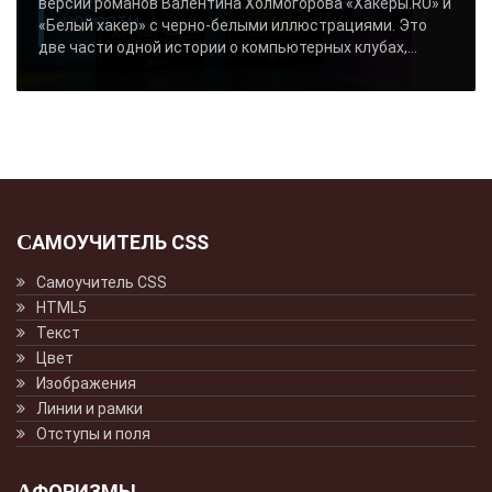
версии романов Валентина Холмогорова «Хакеры.RU» и
«НОВОСТИ»..
«Белый хакер» с черно-белыми иллюстрациями. Это
две части одной истории о компьютерных клубах,...
САМОУЧИТЕЛЬ CSS
Самоучитель CSS
HTML5
Текст
Цвет
Изображения
Линии и рамки
Отступы и поля
АФОРИЗМЫ