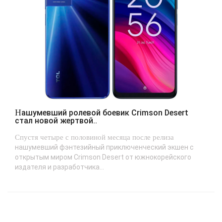
Нашумевший ролевой боевик Crimson Desert
стал новой жертвой..
Спустя четыре с половиной месяца после релиза
нашумевший фэнтезийный приключенческий экшен с
открытым миром Crimson Desert от южнокорейского
издателя и разработчика...