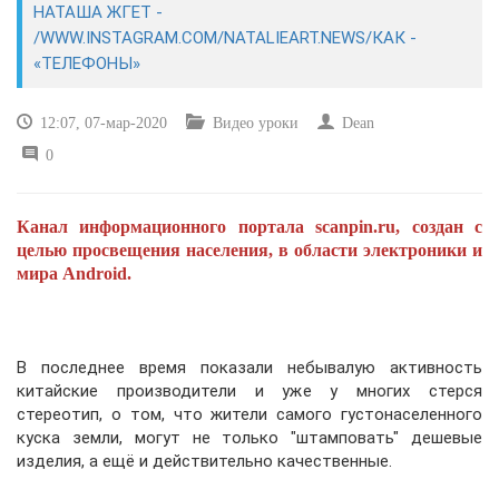
НАТАША ЖГЕТ -
/WWW.INSTAGRAM.COM/NATALIEART.NEWS/КАК -
САЙТОСТРОЕНИЕ
«ТЕЛЕФОНЫ»
РЕМОНТ И СОВЕТЫ
12:07, 07-мар-2020
Видео уроки
Dean
0
ИНТЕРНЕТ И СВЯЗЬ
УЧЕБНИК CSS
Канал информационного портала scanpin.ru, создан с
целью просвещения населения, в области электроники и
мира Android.
В последнее время показали небывалую активность
китайские производители и уже у многих стерся
стереотип, о том, что жители самого густонаселенного
куска земли, могут не только "штамповать" дешевые
изделия, а ещё и действительно качественные.