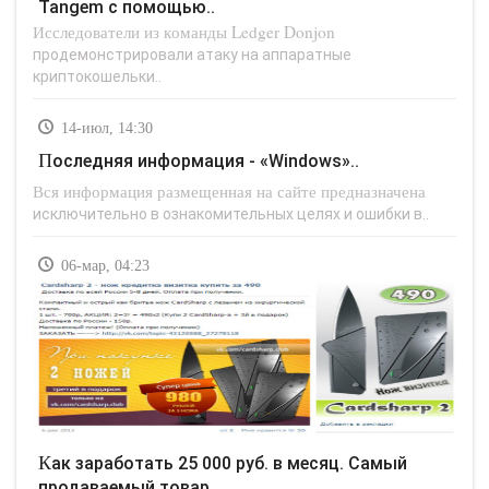
Tangem с помощью..
Исследователи из команды Ledger Donjon
продемонстрировали атаку на аппаратные
криптокошельки..
14-июл, 14:30
Последняя информация - «Windows»..
Вся информация размещенная на сайте предназначена
исключительно в ознакомительных целях и ошибки в..
06-мар, 04:23
Как заработать 25 000 руб. в месяц. Самый
продаваемый товар..