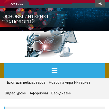
Рубрика
ОСНОВЫ ИНТЕРНЕТ -
ТЕХНОЛОГИЙ.
Блог для вебмастеров
Новости мира Интернет
ГЛАВНАЯ
Видео уроки
Афоризмы
Веб-дизайн
СЕГОДНЯ
НОВОСТИ