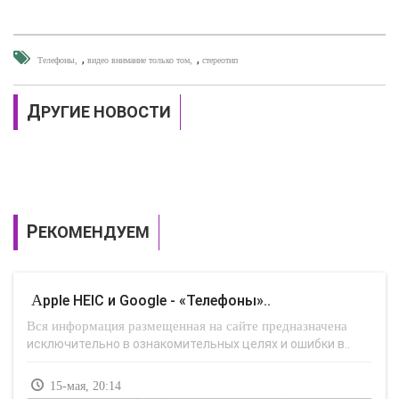
,
,
Телефоны
видео внимание только том
стереотип
ДРУГИЕ НОВОСТИ
РЕКОМЕНДУЕМ
Apple HEIC и Google - «Телефоны»..
Вся информация размещенная на сайте предназначена
исключительно в ознакомительных целях и ошибки в..
15-мая, 20:14