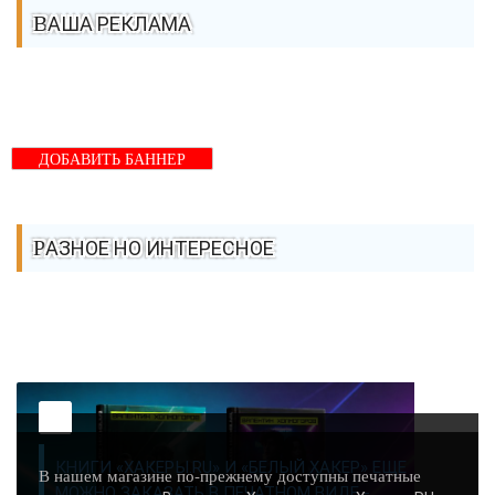
ВАША РЕКЛАМА
ДОБАВИТЬ БАННЕР
РАЗНОЕ НО ИНТЕРЕСНОЕ
КНИГИ «ХАКЕРЫ.RU» И «БЕЛЫЙ ХАКЕР» ЕЩЕ
В нашем магазине по-прежнему доступны печатные
МОЖНО ЗАКАЗАТЬ В ПЕЧАТНОМ ВИДЕ -