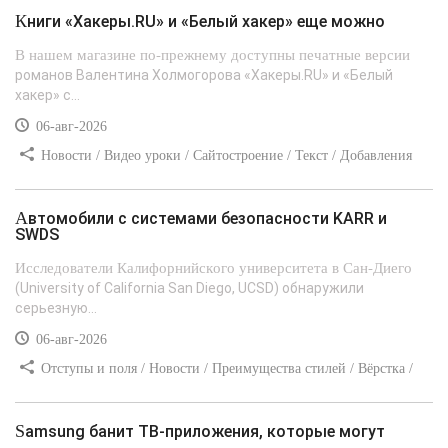
Книги «Хакеры.RU» и «Белый хакер» еще можно
В нашем магазине по-прежнему доступны печатные версии
романов Валентина Холмогорова «Хакеры.RU» и «Белый
хакер» с...
06-авг-2026
Новости / Видео уроки / Сайтостроение / Текст / Добавления
стилей
Автомобили с системами безопасности KARR и
SWDS
Исследователи Калифорнийского университета в Сан-Диего
(University of California San Diego, UCSD) обнаружили
серьезную...
06-авг-2026
Отступы и поля / Новости / Преимущества стилей / Вёрстка /
Сайтостроение / Линии и рамки / Текст / Заработок / Самоучитель
CSS
Samsung банит ТВ-приложения, которые могут