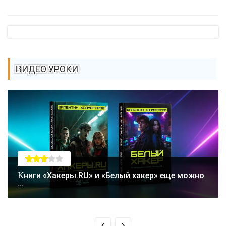
ВИДЕО УРОКИ
Книги «Хакеры.RU» и «Белый хакер» еще можно
...