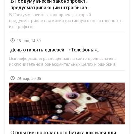
В Госдуму внесен законопроект,
предусматривающий штрафы за..
В Госдуму внесли законопроект, который
предусматривает административную ответственность
и штрафы в..
15-ноя, 14:30
День открытых дверей - «Телефоны»..
Вся информация размещенная на сайте предназначена
исключительно в ознакомительных целях и ошибки в..
29-мар, 20:06
Открытие шоколадного бутика как идея для