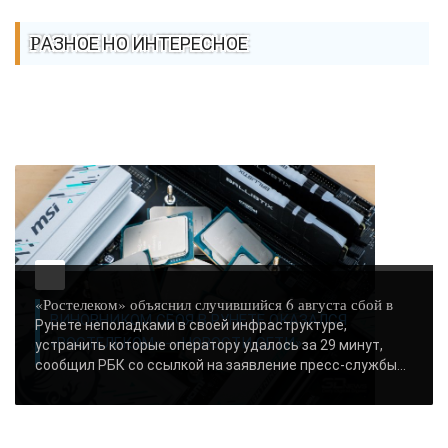
РАЗНОЕ НО ИНТЕРЕСНОЕ
«Ростелеком» объяснил случившийся 6 августа сбой в
ВИНОВНИКОМ СБОЯ В РУНЕТЕ ОКАЗАЛСЯ
Рунете неполадками в своей инфраструктуре,
«РОСТЕЛЕКОМ» - «НОВОСТИ СЕТИ»..
устранить которые оператору удалось за 29 минут,
сообщил РБК со ссылкой на заявление пресс-службы...