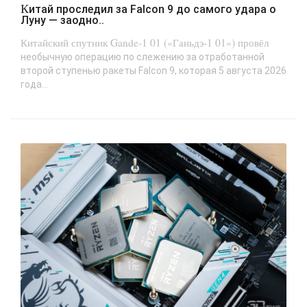
Китай проследил за Falcon 9 до самого удара о
Луну — заодно..
Китайский спутник Gande-1 01 («Ганьдэ-1 01») провёл
необычную операцию по слежению за отработанной
второй ступенью ракеты Falcon 9, которая 5 августа 2026
года...