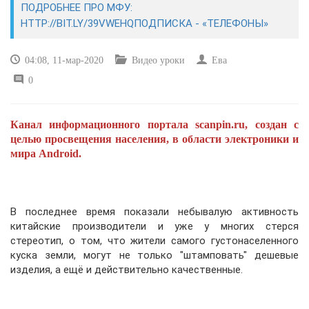
ПОДРОБНЕЕ ПРО МФУ:
HTTP://BIT.LY/39VWEHQПОДПИСКА - «ТЕЛЕФОНЫ»
САЙТОСТРОЕНИЕ
04:08, 11-мар-2020
Видео уроки
Ева
РЕМОНТ И СОВЕТЫ
0
ИНТЕРНЕТ И СВЯЗЬ
Канал информационного портала scanpin.ru, создан с
УЧЕБНИК CSS
целью просвещения населения, в области электроники и
мира Android.
В последнее время показали небывалую активность
китайские производители и уже у многих стерся
стереотип, о том, что жители самого густонаселенного
куска земли, могут не только "штамповать" дешевые
изделия, а ещё и действительно качественные.