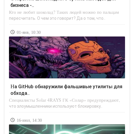
бизнеса -..
Кто не любит шоколад? Таких людей можно по пальцам
пересчитать. О чем это говорит? Да о том, что..
01-янв, 10:30
На GitHub обнаружили фальшивые утилиты для
обхода..
Специалисты Solar 4RAYS ГК «Солар» предупреждают,
что злоумышленники используют блокировку..
16-июл, 14:30