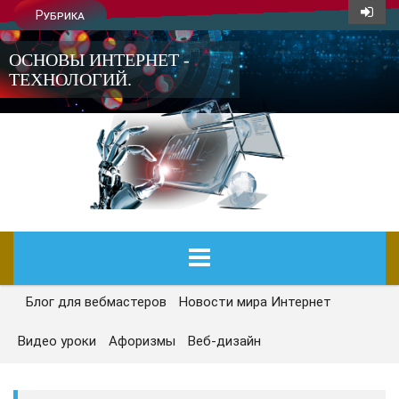
Рубрика
ОСНОВЫ ИНТЕРНЕТ -
ТЕХНОЛОГИЙ.
Блог для вебмастеров
Новости мира Интернет
ГЛАВНАЯ
Видео уроки
Афоризмы
Веб-дизайн
СЕГОДНЯ
НОВОСТИ