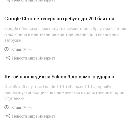
Новости мира Интернет
Google Chrome теперь потребует до 20 Гбайт на
Google обновила справочную документацию браузера Chrome
и включила в неё технические требования для локальной
загрузки...
07-авг-2026
Новости мира Интернет
Китай проследил за Falcon 9 до самого удара о
Китайский спутник Gande-1 01 («Ганьдэ-1 01») провёл
необычную операцию по слежению за отработанной второй
ступенью...
07-авг-2026
Новости мира Интернет