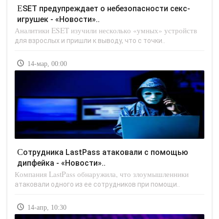
ESET предупреждает о небезопасности секс-
игрушек - «Новости»..
Аналитики ESET изучили несколько «умных» устройств
для взрослых и пришли к выводу, что с точки..
14-мар, 00:00
Сотрудника LastPass атаковали с помощью
дипфейка - «Новости»..
Компания LastPass обнаружила, что злоумышленники
атаковали одного из ее сотрудников при помощи..
14-апр, 10:30