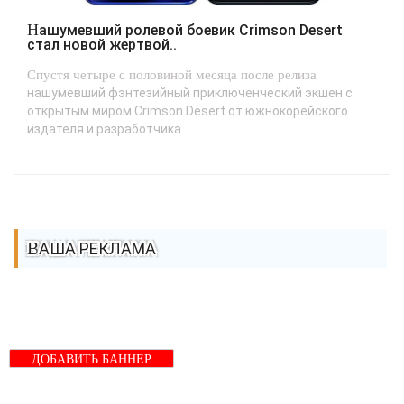
Нашумевший ролевой боевик Crimson Desert
стал новой жертвой..
Спустя четыре с половиной месяца после релиза
нашумевший фэнтезийный приключенческий экшен с
открытым миром Crimson Desert от южнокорейского
издателя и разработчика...
ВАША РЕКЛАМА
ДОБАВИТЬ БАННЕР