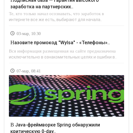
Подписная база — гарантия высокого
заработка на партнерских..
Те, кто только начал осознавать, что заработок в
интернете все же есть, выбирают для начала..
03-мар, 10:30
Назовите промокод "Wylsa" - «Телефоны»..
Вся информация размещенная на сайте предназначена
исключительно в ознакомительных целях и ошибки в..
07-мар, 08:41
В Java-фреймворке Spring обнаружили
критическую 0-day..