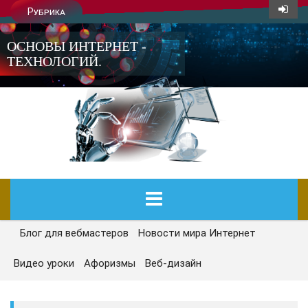
Рубрика
ОСНОВЫ ИНТЕРНЕТ -
ТЕХНОЛОГИЙ.
Блог для вебмастеров
Новости мира Интернет
ГЛАВНАЯ
Видео уроки
Афоризмы
Веб-дизайн
СЕГОДНЯ
НОВОСТИ