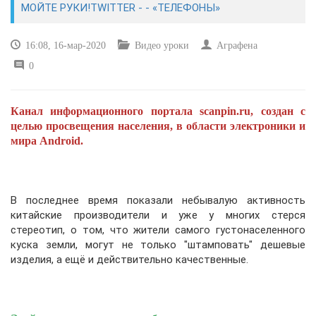
МОЙТЕ РУКИ!TWITTER - - «ТЕЛЕФОНЫ»
САЙТОСТРОЕНИЕ
16:08, 16-мар-2020
Видео уроки
Аграфена
0
РЕМОНТ И СОВЕТЫ
ИНТЕРНЕТ И СВЯЗЬ
Канал информационного портала scanpin.ru, создан с
целью просвещения населения, в области электроники и
УЧЕБНИК CSS
мира Android.
В последнее время показали небывалую активность
китайские производители и уже у многих стерся
стереотип, о том, что жители самого густонаселенного
куска земли, могут не только "штамповать" дешевые
изделия, а ещё и действительно качественные.