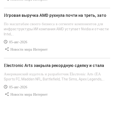
Игровая выручка AMD рухнула почти на треть, зато
По масштабам своего бизнеса в сегменте компонентов для
инфраструктуры ИИ компания AMD уступает Nvidia и отчасти
Intel,...
05-авг-2026
Новости мира Интернет
Electronic Arts закрыла рекордную сделку и стала
Американский издатель и разработчик Electronic Arts (EA
Sports FC, Madden NFL, Battlefield, The Sims, Apex Legends,...
05-авг-2026
Новости мира Интернет