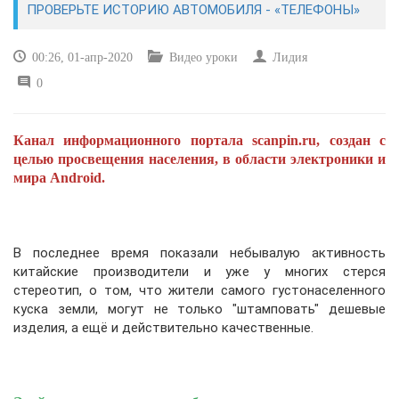
ПРОВЕРЬТЕ ИСТОРИЮ АВТОМОБИЛЯ - «ТЕЛЕФОНЫ»
САЙТОСТРОЕНИЕ
00:26, 01-апр-2020
Видео уроки
Лидия
0
РЕМОНТ И СОВЕТЫ
ИНТЕРНЕТ И СВЯЗЬ
Канал информационного портала scanpin.ru, создан с
целью просвещения населения, в области электроники и
УЧЕБНИК CSS
мира Android.
В последнее время показали небывалую активность
китайские производители и уже у многих стерся
стереотип, о том, что жители самого густонаселенного
куска земли, могут не только "штамповать" дешевые
изделия, а ещё и действительно качественные.