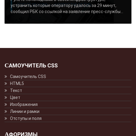
«РОСТЕЛЕКОМ» - «НОВОСТИ СЕТИ»..
устранить которые оператору удалось за 29 минут,
сообщил РБК со ссылкой на заявление пресс-службы...
САМОУЧИТЕЛЬ CSS
Самоучитель CSS
HTML5
Текст
Цвет
Изображения
Линии и рамки
Отступы и поля
АФОРИЗМЫ