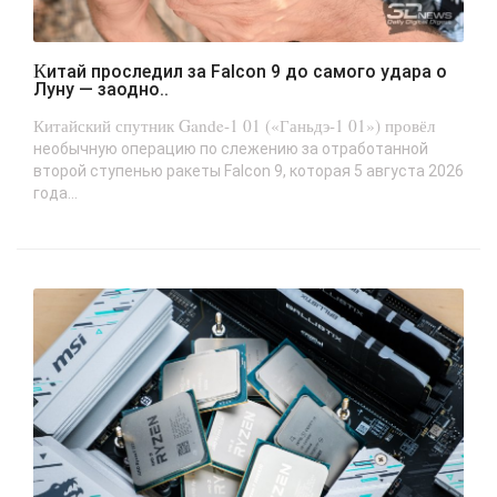
Китай проследил за Falcon 9 до самого удара о
Луну — заодно..
Китайский спутник Gande-1 01 («Ганьдэ-1 01») провёл
необычную операцию по слежению за отработанной
второй ступенью ракеты Falcon 9, которая 5 августа 2026
года...