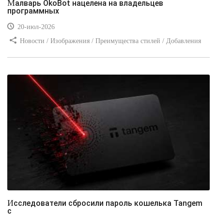
Малварь OkoBot нацелена на владельцев
программных
20-июл-2026
Новости / Изображения / Преимущества стилей / Добавления
стилей / Типы носителей / Самоучитель CSS / Линии и рамки /
Видео уроки / Заработок
Исследователи сбросили пароль кошелька Tangem
с