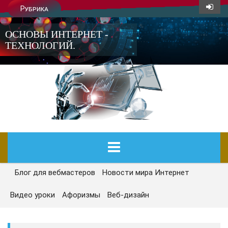
Рубрика
ОСНОВЫ ИНТЕРНЕТ -
ТЕХНОЛОГИЙ.
Блог для вебмастеров
Новости мира Интернет
ГЛАВНАЯ
Видео уроки
Афоризмы
Веб-дизайн
СЕГОДНЯ
НОВОСТИ