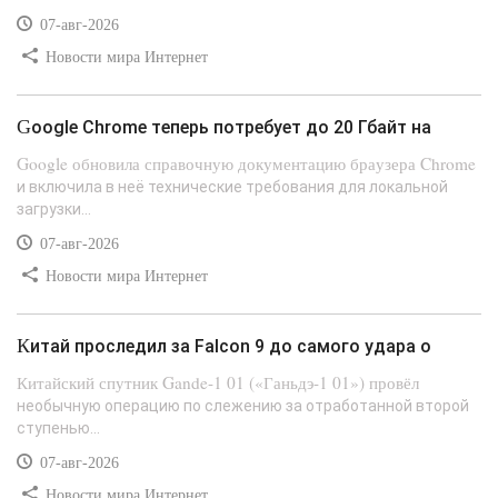
07-авг-2026
Новости мира Интернет
Google Chrome теперь потребует до 20 Гбайт на
Google обновила справочную документацию браузера Chrome
и включила в неё технические требования для локальной
загрузки...
07-авг-2026
Новости мира Интернет
Китай проследил за Falcon 9 до самого удара о
Китайский спутник Gande-1 01 («Ганьдэ-1 01») провёл
необычную операцию по слежению за отработанной второй
ступенью...
07-авг-2026
Новости мира Интернет