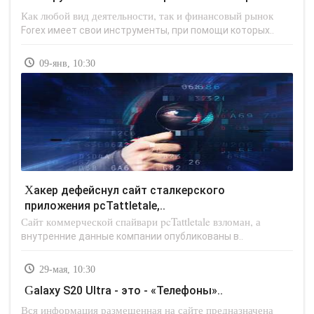
Как любой вид деятельности, так и финансовый рынок
Forex имеет свои инструменты, при помощи которых..
09-янв, 10:30
Хакер дефейснул сайт сталкерского
приложения pcTattletale,..
Сайт коммерческой спайвари pcTattletale взломан, а
внутренние данные компании опубликованы в..
29-мая, 10:30
Galaxy S20 Ultra - это - «Телефоны»..
Вся информация размещенная на сайте предназначена