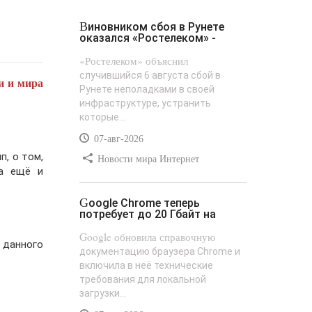
Виновником сбоя в Рунете
оказался «Ростелеком» -
«Ростелеком» объяснил
случившийся 6 августа сбой в
и и мира
Рунете неполадками в своей
инфраструктуре, устранить
которые...
07-авг-2026
п, о том,
Новости мира Интернет
 а ещё и
Google Chrome теперь
потребует до 20 Гбайт на
Google обновила справочную
 данного
документацию браузера Chrome и
включила в неё технические
требования для локальной
загрузки...