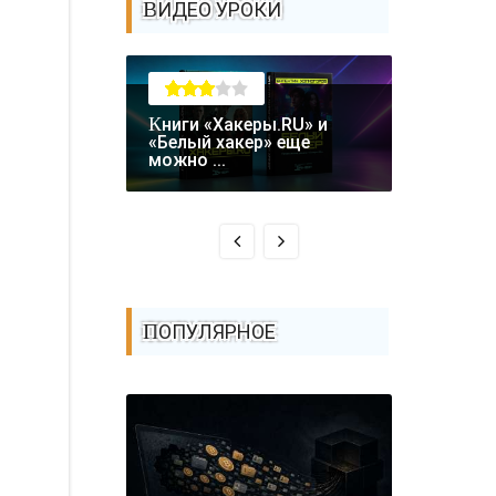
ВИДЕО УРОКИ
Книги «Хакеры.RU» и
Крупная уязвимость в
«Белый хакер» еще
биткоин-
можно ...
Coldcard: .
ПОПУЛЯРНОЕ