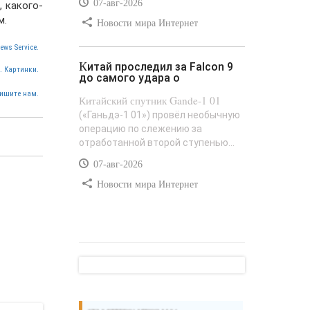
07-авг-2026
 какого-
м.
Новости мира Интернет
ews Service.
Китай проследил за Falcon 9
. Картинки.
до самого удара о
ишите нам.
Китайский спутник Gande-1 01
(«Ганьдэ-1 01») провёл необычную
операцию по слежению за
отработанной второй ступенью...
07-авг-2026
Новости мира Интернет