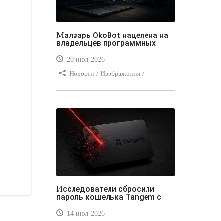
Малварь OkoBot нацелена на
владельцев программных
20-июл-2026
Новости / Изображения /
Преимущества стилей / Добавления
стилей / Типы носителей /
Самоучитель CSS / Линии и рамки /
Видео уроки / Заработок
Исследователи сбросили
пароль кошелька Tangem с
14-июл-2026