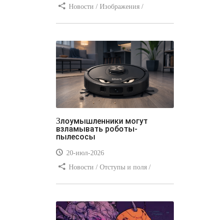
Новости / Изображения /
Отступы и поля / Преимущества
стилей / Линии и рамки / Заработок
/ Вёрстка / Видео уроки
Злоумышленники могут
взламывать роботы-
пылесосы
20-июл-2026
Новости / Отступы и поля /
Преимущества стилей / Заработок /
Изображения / Блог для вебмастеров
/ Текст / Цвет / Видео уроки