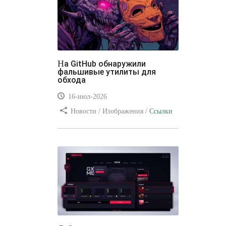
На GitHub обнаружили
фальшивые утилиты для
обхода
16-июл-2026
Новости / Изображения /
Ссылки
/ Преимущества стилей / Видео
уроки