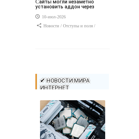
Сайты могли незаметно
установить аддон через
10-июл-2026
Новости / Отступы и поля /
Самоучитель CSS / Преимущества
стилей / Ссылки / Сайтостроение /
Видео уроки / Добавления стилей /
Линии и рамки / Изображения /
CSS3
✔ НОВОСТИ МИРА
ИНТЕРНЕТ