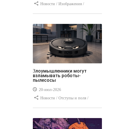
Новости / Изображения /
Отступы и поля / Преимущества
стилей / Линии и рамки / Заработок
/ Вёрстка / Видео уроки
Злоумышленники могут
взламывать роботы-
пылесосы
20-июл-2026
Новости / Отступы и поля /
Преимущества стилей / Заработок /
Изображения / Блог для вебмастеров
/ Текст / Цвет / Видео уроки