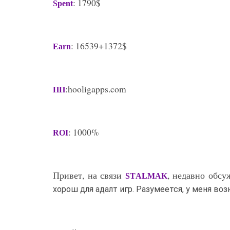
: 1790$
Spent
: 16539+1372$
Earn
:hooligapps.com
ПП
: 1000%
ROI
Привет, на связи
, недавно обсу
STALMAK
хорош для адалт игр. Разумеется, у меня воз