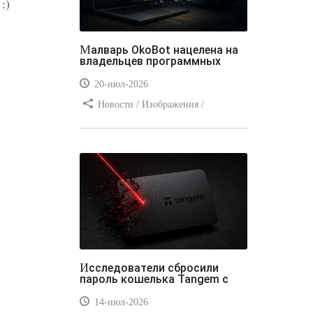
:)
Малварь OkoBot нацелена на
владельцев программных
20-июл-2026
Новости / Изображения /
Преимущества стилей / Добавления
стилей / Типы носителей /
Самоучитель CSS / Линии и рамки /
Видео уроки / Заработок
Исследователи сбросили
пароль кошелька Tangem с
14-июл-2026