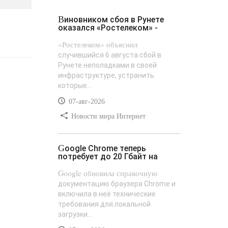
Виновником сбоя в Рунете
оказался «Ростелеком» -
«Ростелеком» объяснил
случившийся 6 августа сбой в
Рунете неполадками в своей
инфраструктуре, устранить
которые...
07-авг-2026
Новости мира Интернет
Google Chrome теперь
потребует до 20 Гбайт на
Google обновила справочную
документацию браузера Chrome и
включила в неё технические
требования для локальной
загрузки...