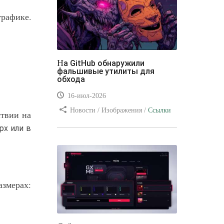
трафике.
На GitHub обнаружили
фальшивые утилиты для
обхода
16-июл-2026
Новости / Изображения /
Ссылки
ствии на
/ Преимущества стилей / Видео
рх или в
уроки
азмерах: