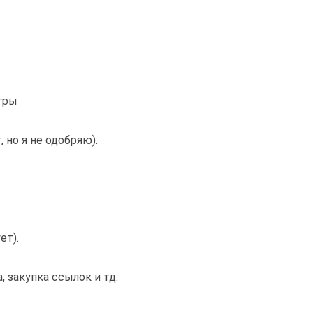
гры
 но я не одобряю).
ет).
, закупка ссылок и тд.