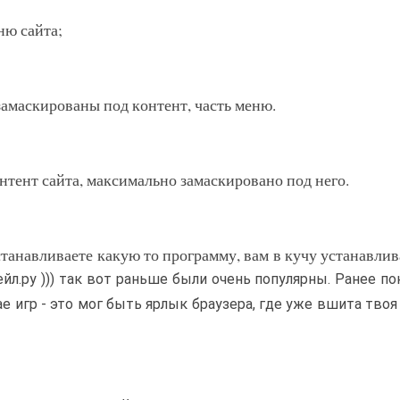
ню сайта;
замаскированы под контент, часть меню.
онтент сайта, максимально замаскировано под него.
устанавливаете какую то программу, вам в кучу устанавли
ейл.ру ))) так вот раньше были очень популярны. Ранее по
ае игр - это мог быть ярлык браузера, где уже вшита твоя