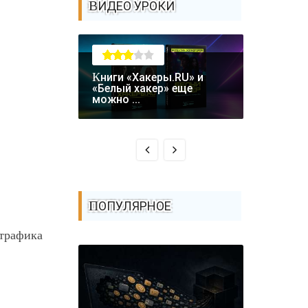
ВИДЕО УРОКИ
Книги «Хакеры.RU» и
Крупная уязвимость в
«Белый хакер» еще
биткоин-
можно ...
Coldcard: .
ПОПУЛЯРНОЕ
 трафика