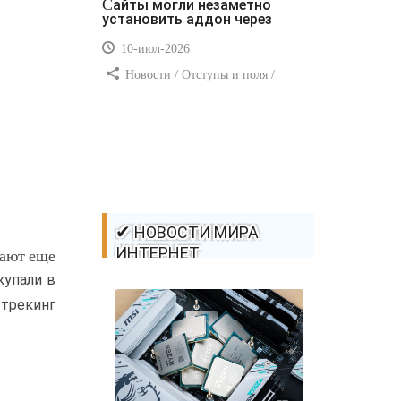
Сайты могли незаметно
установить аддон через
10-июл-2026
Новости / Отступы и поля /
Самоучитель CSS / Преимущества
стилей / Ссылки / Сайтостроение /
Видео уроки / Добавления стилей /
Линии и рамки / Изображения /
CSS3
✔ НОВОСТИ МИРА
ИНТЕРНЕТ
вают еще
купали в
 трекинг