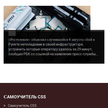
ушей. Он никогда не бывает полезен никому, кроме того, кто его дал.
-- Люблю давать советы и очень не люблю, когда их дают мне.
«Ростелеком» объяснил случившийся 6 августа сбой в
ВИНОВНИКОМ СБОЯ В РУНЕТЕ ОКАЗАЛСЯ
Рунете неполадками в своей инфраструктуре,
«РОСТЕЛЕКОМ» - «НОВОСТИ СЕТИ»..
устранить которые оператору удалось за 29 минут,
сообщил РБК со ссылкой на заявление пресс-службы...
САМОУЧИТЕЛЬ CSS
Самоучитель CSS