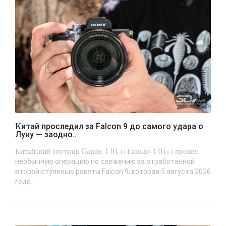
Китай проследил за Falcon 9 до самого удара о
Луну — заодно..
Китайский спутник Gande-1 01 («Ганьдэ-1 01») провёл
необычную операцию по слежению за отработанной
второй ступенью ракеты Falcon 9, которая 5 августа 2026
года...