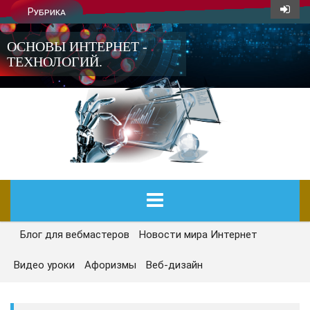
Рубрика
ОСНОВЫ ИНТЕРНЕТ -
ТЕХНОЛОГИЙ.
Блог для вебмастеров
Новости мира Интернет
ГЛАВНАЯ
Видео уроки
Афоризмы
Веб-дизайн
СЕГОДНЯ
НОВОСТИ