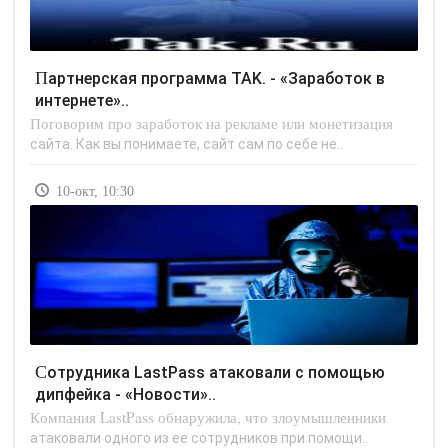
Партнерская программа TAK. - «Заработок в
интернете»..
Поговорим про заработок на рекламе или монетизация
сайта. Как вы понимаете, сайт сам по себе не..
10-окт, 10:30
Сотрудника LastPass атаковали с помощью
дипфейка - «Новости»..
Компания LastPass обнаружила, что злоумышленники
атаковали одного из ее сотрудников при помощи..