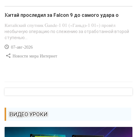
Китай проследил за Falcon 9 до самого удара о
Китайский спутник Gande-1 01 («Ганьдэ-1 01») провёл
необычную операцию по слежению за отработанной второй
ступенью...
07-авг-2026
Новости мира Интернет
ВИДЕО УРОКИ