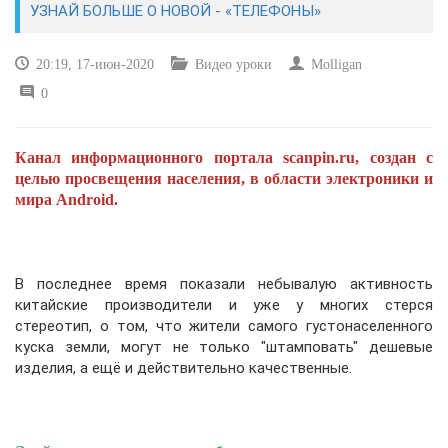
УЗНАЙ БОЛЬШЕ О НОВОЙ - «ТЕЛЕФОНЫ»
САЙТОСТРОЕНИЕ
20:19, 17-июн-2020
Видео уроки
Molligan
0
РЕМОНТ И СОВЕТЫ
ИНТЕРНЕТ И СВЯЗЬ
Канал информационного портала scanpin.ru, создан с
целью просвещения населения, в области электроники и
УЧЕБНИК CSS
мира Android.
В последнее время показали небывалую активность
китайские производители и уже у многих стерся
стереотип, о том, что жители самого густонаселенного
куска земли, могут не только "штамповать" дешевые
изделия, а ещё и действительно качественные.