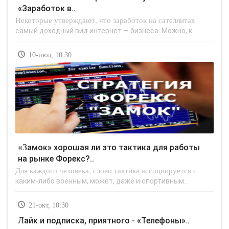
«Заработок в..
Некоторые утверждают, что заработок на сателлитах
самый доходный вид интернет — бизнеса. Можно, к..
10-июл, 10:30
«Замок» хорошая ли это тактика для работы
на рынке Форекс?..
Для каждого человека, слово тактика ассоциируется с
каким-либо военным, может, даже и спортивным..
21-окт, 10:30
Лайк и подписка, приятного - «Телефоны»..