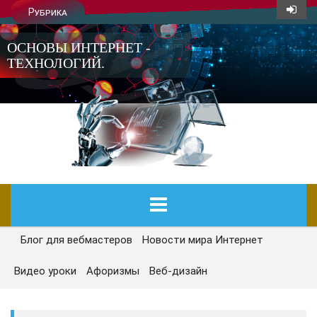
Рубрика
ОСНОВЫ ИНТЕРНЕТ -
ТЕХНОЛОГИЙ.
Блог для вебмастеров
Новости мира Интернет
ГЛАВНАЯ
Видео уроки
Афоризмы
Веб-дизайн
СЕГОДНЯ
НОВОСТИ