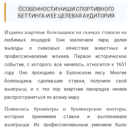
ОСОБЕННОСТИ НИШИ СПОРТИВНОГО
БЕТТИНГА И ЕЕ ЦЕЛЕВАЯ АУДИТОРИЯ
Издавна азартные болельщики на скачках ставили на
любимых лошадей. Они заключали пари, делая
выводы о скаковых качествах животных и
профессионализме жокеев. Первое историческое
событие, с которого все началось, относится к 1651
году. Оно проходило в Булонском лесу. Многие
болельщики, сделавшие ставки, получили свой
выигрыш, и с тех пор азартная лихорадка начала
распространяться по всему миру.
Появились букмекеры и букмекерские конторы,
которые принимали ставки и выплачивали
выигрыши. Их профессиональным умением было