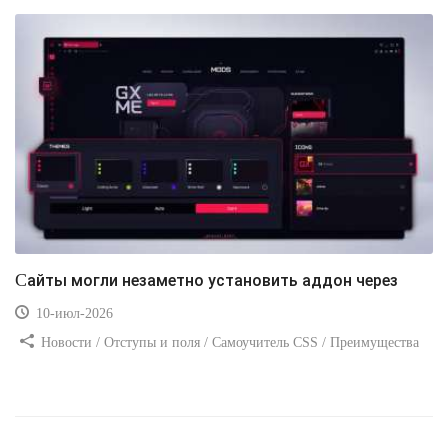
Сайты могли незаметно установить аддон через
10-июл-2026
Новости / Отступы и поля / Самоучитель CSS / Преимущества
стилей / Ссылки / Сайтостроение / Видео уроки / Добавления
стилей / Линии и рамки / Изображения / CSS3