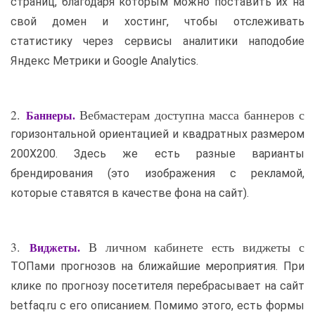
страниц, благодаря которым можно поставить их на
свой домен и хостинг, чтобы отслеживать
статистику через сервисы аналитики наподобие
Яндекс Метрики и Google Analytics.
2.
Вебмастерам доступна масса баннеров с
Баннеры.
горизонтальной ориентацией и квадратных размером
200X200. Здесь же есть разные варианты
брендирования (это изображения с рекламой,
которые ставятся в качестве фона на сайт).
3.
В личном кабинете есть виджеты с
Виджеты.
ТОПами прогнозов на ближайшие мероприятия. При
клике по прогнозу посетителя перебрасывает на сайт
betfaq.ru с его описанием. Помимо этого, есть формы