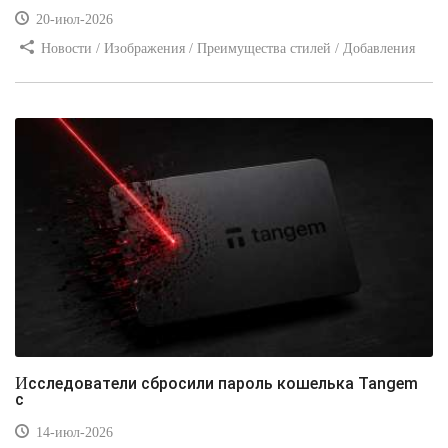
20-июл-2026
Новости / Изображения / Преимущества стилей / Добавления
стилей / Типы носителей / Самоучитель CSS / Линии и рамки /
Видео уроки / Заработок
Исследователи сбросили пароль кошелька Tangem
с
14-июл-2026