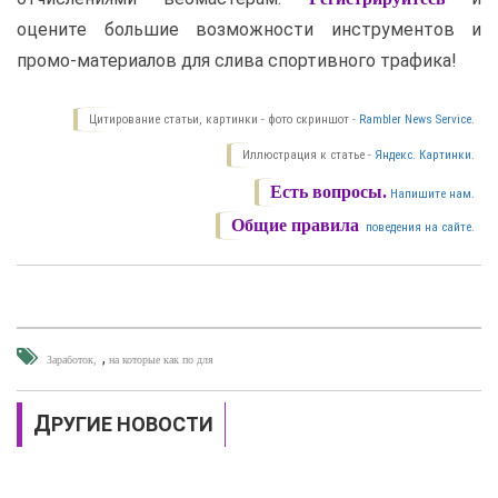
оцените большие возможности инструментов и
промо-материалов для слива спортивного трафика!
Цитирование статьи, картинки - фото скриншот -
Rambler News Service.
Иллюстрация к статье -
Яндекс. Картинки.
Есть вопросы.
Напишите нам.
Общие правила
поведения на сайте.
,
Заработок
на которые как по для
ДРУГИЕ НОВОСТИ