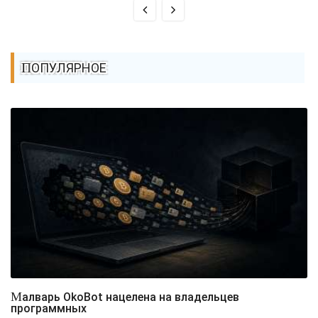
ПОПУЛЯРНОЕ
Малварь OkoBot нацелена на владельцев
программных