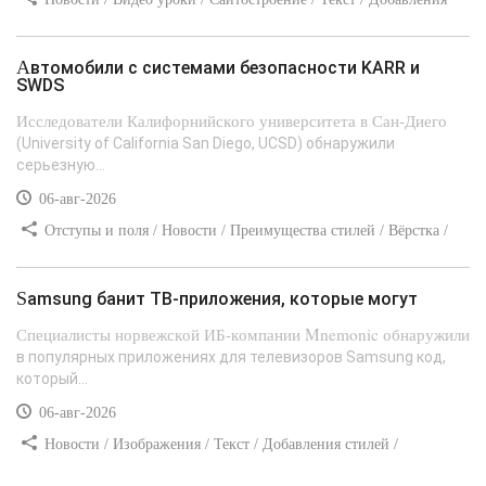
стилей
Автомобили с системами безопасности KARR и
SWDS
Исследователи Калифорнийского университета в Сан-Диего
(University of California San Diego, UCSD) обнаружили
серьезную...
06-авг-2026
Отступы и поля / Новости / Преимущества стилей / Вёрстка /
Сайтостроение / Линии и рамки / Текст / Заработок / Самоучитель
CSS
Samsung банит ТВ-приложения, которые могут
Специалисты норвежской ИБ-компании Mnemonic обнаружили
в популярных приложениях для телевизоров Samsung код,
который...
06-авг-2026
Новости / Изображения / Текст / Добавления стилей /
Преимущества стилей / Самоучитель CSS